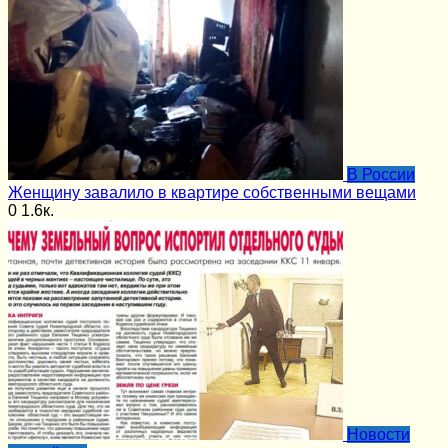
В России
Женщину завалило в квартире собственными вещами
0
1.6к.
Новости