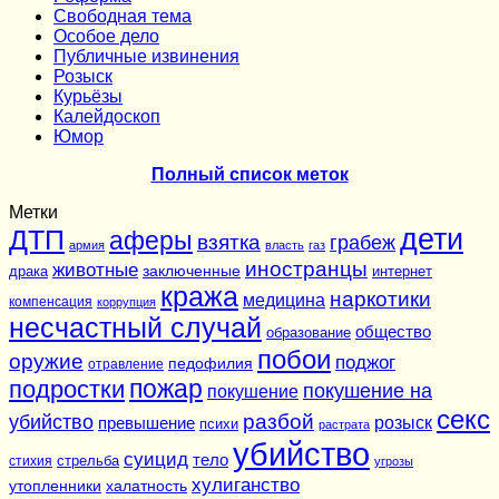
Cвободная тема
Особое дело
Публичные извинения
Розыск
Курьёзы
Калейдоскоп
Юмор
Полный список меток
Метки
дети
ДТП
аферы
взятка
грабеж
армия
власть
газ
иностранцы
животные
заключенные
драка
интернет
кража
наркотики
медицина
компенсация
коррупция
несчастный случай
общество
образование
побои
оружие
поджог
педофилия
отравление
подростки
пожар
покушение на
покушение
секс
разбой
убийство
розыск
превышение
психи
растрата
убийство
суицид
тело
стихия
стрельба
угрозы
хулиганство
утопленники
халатность