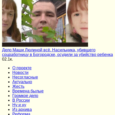
Дело Маши Люлиной всё. Насильника, убившего
соцработницу в Богородске, осудили за убийство ребенка
0
2.1к.
О проекте
Новости
Несогласные
Актуально
Жесть
Времена былые
Громкое дело
В России
Ну и ну
Из архива
Реформа