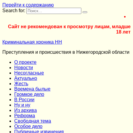
Перейти к содержанию
Search for:
Сайт не рекомендован к просмотру лицам, младше
18 лет
Криминальная хроника НН
Преступления и происшествия в Нижегородской области
О проекте
Новости
Несогласные
Актуально
Жесть
Времена былые
Громкое дело
В России
Ну и ну
Из архива
Реформа
Cвободная тема
Особое дело
Публичные извинения