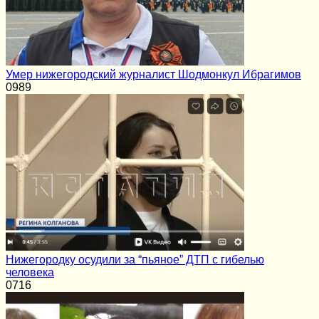
Умер нижегородский журналист Шодмонкул Ибрагимов
0
989
Нижегородку осудили за “пьяное” ДТП с гибелью
человека
0
716