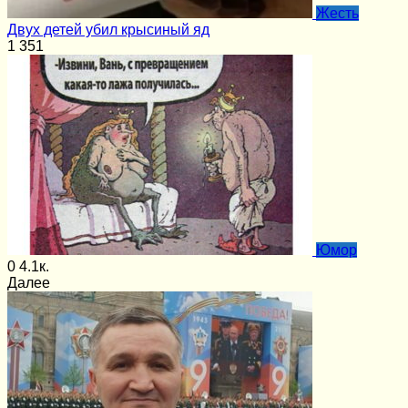
Жесть
Двух детей убил крысиный яд
1
351
Юмор
0
4.1к.
Далее