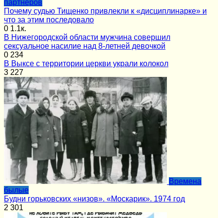
партнёров
Почему судью Тищенко привлекли к «дисциплинарке» и
что за этим последовало
0
1.1к.
В Нижегородской области мужчина совершил
сексуальное насилие над 8-летней девочкой
0
234
В Выксе с территории церкви украли колокол
3
227
Времена
былые
Будни горьковских «низов». «Москарик». 1974 год
2
301