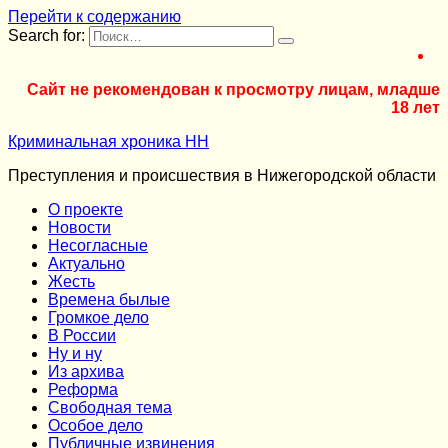
Перейти к содержанию
Search for:
Сайт не рекомендован к просмотру лицам, младше
18 лет
Криминальная хроника НН
Преступления и происшествия в Нижегородской области
О проекте
Новости
Несогласные
Актуально
Жесть
Времена былые
Громкое дело
В России
Ну и ну
Из архива
Реформа
Cвободная тема
Особое дело
Публичные извинения