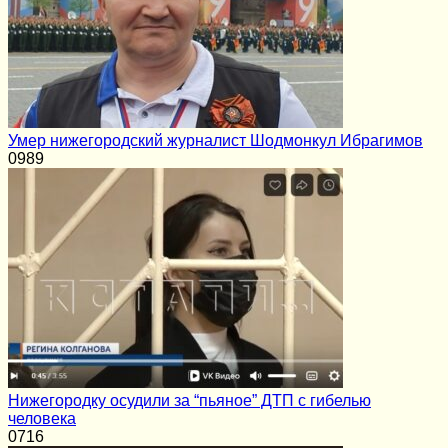
Умер нижегородский журналист Шодмонкул Ибрагимов
0
989
Нижегородку осудили за “пьяное” ДТП с гибелью
человека
0
716