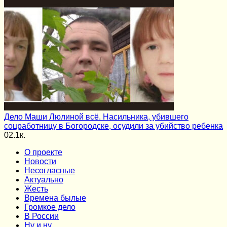
Дело Маши Люлиной всё. Насильника, убившего
соцработницу в Богородске, осудили за убийство ребенка
0
2.1к.
О проекте
Новости
Несогласные
Актуально
Жесть
Времена былые
Громкое дело
В России
Ну и ну