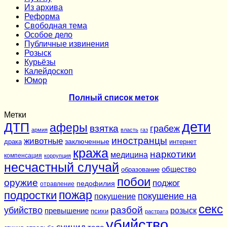
Из архива
Реформа
Cвободная тема
Особое дело
Публичные извинения
Розыск
Курьёзы
Калейдоскоп
Юмор
Полный список меток
Метки
дети
ДТП
аферы
взятка
грабеж
армия
власть
газ
иностранцы
животные
заключенные
драка
интернет
кража
наркотики
медицина
компенсация
коррупция
несчастный случай
общество
образование
побои
оружие
поджог
педофилия
отравление
подростки
пожар
покушение на
покушение
секс
разбой
убийство
розыск
превышение
психи
растрата
убийство
суицид