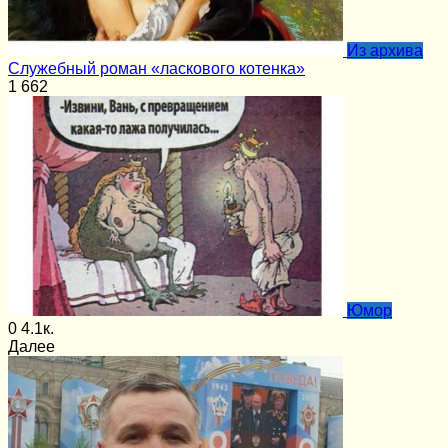
Из архива
Служебный роман «ласкового котенка»
1
662
Юмор
0
4.1к.
Далее