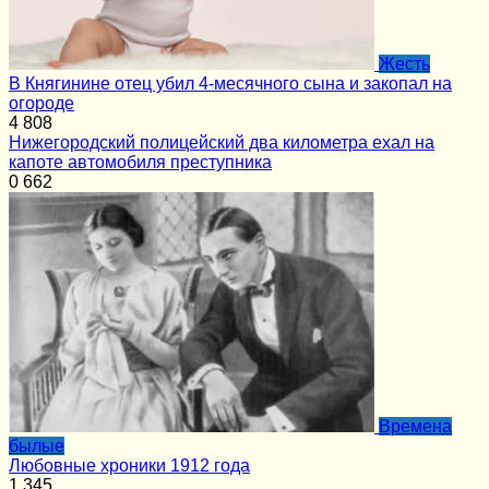
Жесть
В Княгинине отец убил 4-месячного сына и закопал на
огороде
4
808
Нижегородский полицейский два километра ехал на
капоте автомобиля преступника
0
662
Времена
былые
Любовные хроники 1912 года
1
345