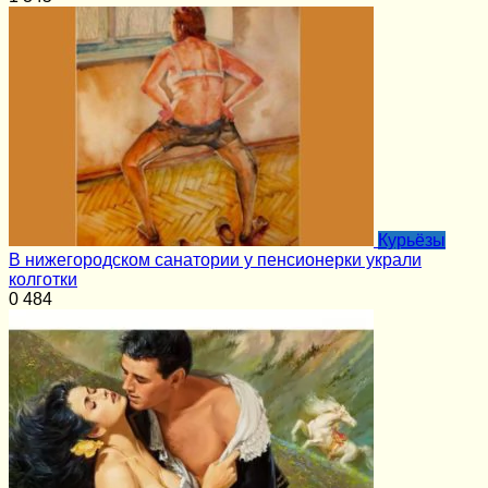
Курьёзы
В нижегородском санатории у пенсионерки украли
колготки
0
484