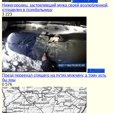
Громкое дело
Нижегородец, застреливший мужа своей возлюбленной,
отправлен в психбольницу
3
223
В России
Поезд переехал спящего на путях мужчину, а тому хоть
бы хны
0
576