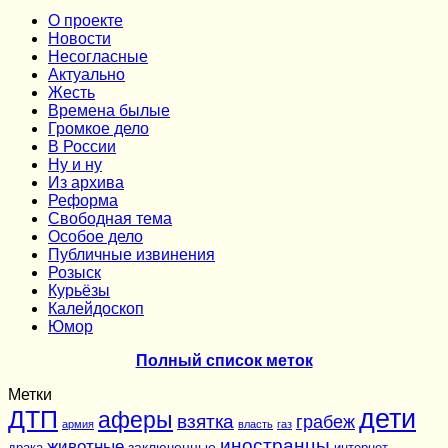
О проекте
Новости
Несогласные
Актуально
Жесть
Времена былые
Громкое дело
В России
Ну и ну
Из архива
Реформа
Cвободная тема
Особое дело
Публичные извинения
Розыск
Курьёзы
Калейдоскоп
Юмор
Полный список меток
Метки
дети
ДТП
аферы
взятка
грабеж
армия
власть
газ
иностранцы
животные
заключенные
драка
интернет