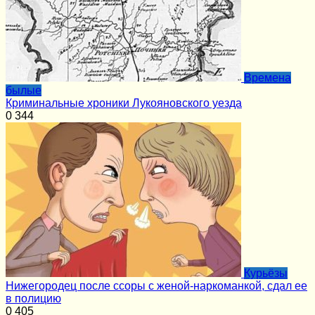
Времена
былые
Криминальные хроники Лукояновского уезда
0
344
Курьёзы
Нижегородец после ссоры с женой-наркоманкой, сдал ее
в полицию
0
405