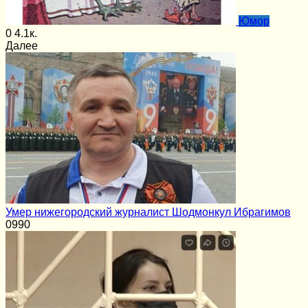
Юмор
0
4.1к.
Далее
Умер нижегородский журналист Шодмонкул Ибрагимов
0
990