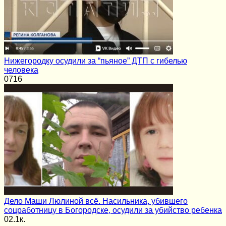
Нижегородку осудили за “пьяное” ДТП с гибелью
человека
0
716
Дело Маши Люлиной всё. Насильника, убившего
соцработницу в Богородске, осудили за убийство ребенка
0
2.1к.