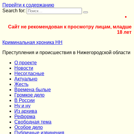
Перейти к содержанию
Search for:
Сайт не рекомендован к просмотру лицам, младше
18 лет
Криминальная хроника НН
Преступления и происшествия в Нижегородской области
О проекте
Новости
Несогласные
Актуально
Жесть
Времена былые
Громкое дело
В России
Ну и ну
Из архива
Реформа
Cвободная тема
Особое дело
Публичные извинения