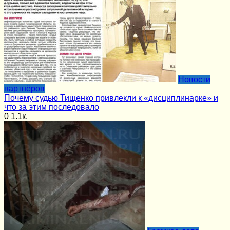
Новости
партнёров
Почему судью Тищенко привлекли к «дисциплинарке» и
что за этим последовало
0
1.1к.