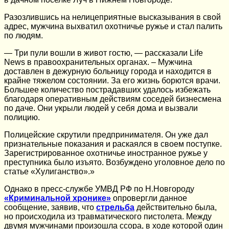
Разозлившись на нелицеприятные высказывания в свой
адрес, мужчина выхватил охотничье ружье и стал палить
по людям.
— Три пули вошли в живот гостю, — рассказали Life
News в правоохранительных органах. – Мужчина
доставлен в дежурную больницу города и находится в
крайне тяжелом состоянии. За его жизнь борются врачи.
Большее количество пострадавших удалось избежать
благодаря оперативным действиям соседей бизнесмена
по даче. Они укрыли людей у себя дома и вызвали
полицию.
Полицейские скрутили предпринимателя. Он уже дал
признательные показания и раскаялся в своем поступке.
Зарегистрированное охотничье иностранное ружье у
преступника было изъято. Возбуждено уголовное дело по
статье «Хулиганство».»
Однако в пресс-службе УМВД РФ по Н.Новгороду
«Криминальной хронике»
опровергли данное
сообщение, заявив, что
стрельба
действительно была,
но происходила из травматического пистолета. Между
двумя мужчинами произошла ссора, в ходе которой один