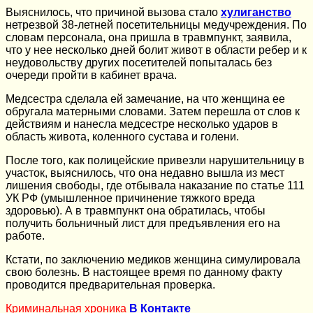
Выяснилось, что причиной вызова стало
хулиганство
нетрезвой 38-летней посетительницы медучреждения. По
словам персонала, она пришла в травмпункт, заявила,
что у нее несколько дней болит живот в области ребер и к
неудовольству других посетителей попыталась без
очереди пройти в кабинет врача.
Медсестра сделала ей замечание, на что женщина ее
обругала матерными словами. Затем перешла от слов к
действиям и нанесла медсестре несколько ударов в
область живота, коленного сустава и голени.
После того, как полицейские привезли нарушительницу в
участок, выяснилось, что она недавно вышла из мест
лишения свободы, где отбывала наказание по статье 111
УК РФ (умышленное причинение тяжкого вреда
здоровью). А в травмпункт она обратилась, чтобы
получить больничный лист для предъявления его на
работе.
Кстати, по заключению медиков женщина симулировала
свою болезнь. В настоящее время по данному факту
проводится предварительная проверка.
Криминальная хроника
В Контакте