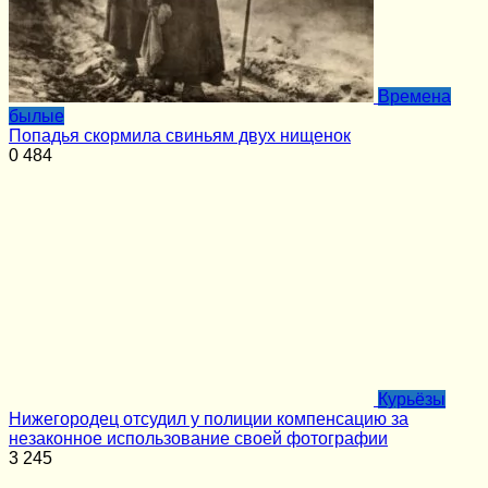
Времена
былые
Попадья скормила свиньям двух нищенок
0
484
Курьёзы
Нижегородец отсудил у полиции компенсацию за
незаконное использование своей фотографии
3
245