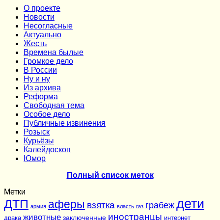
О проекте
Новости
Несогласные
Актуально
Жесть
Времена былые
Громкое дело
В России
Ну и ну
Из архива
Реформа
Cвободная тема
Особое дело
Публичные извинения
Розыск
Курьёзы
Калейдоскоп
Юмор
Полный список меток
Метки
дети
ДТП
аферы
взятка
грабеж
армия
власть
газ
иностранцы
животные
заключенные
драка
интернет