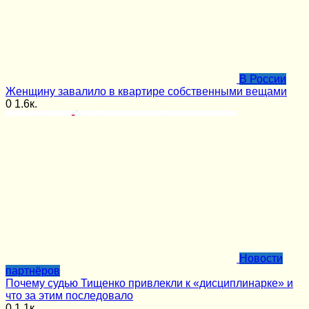
В России
Женщину завалило в квартире собственными вещами
0
1.6к.
Новости
партнёров
Почему судью Тищенко привлекли к «дисциплинарке» и
что за этим последовало
0
1.1к.