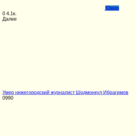
Юмор
0
4.1к.
Далее
Умер нижегородский журналист Шодмонкул Ибрагимов
0
990