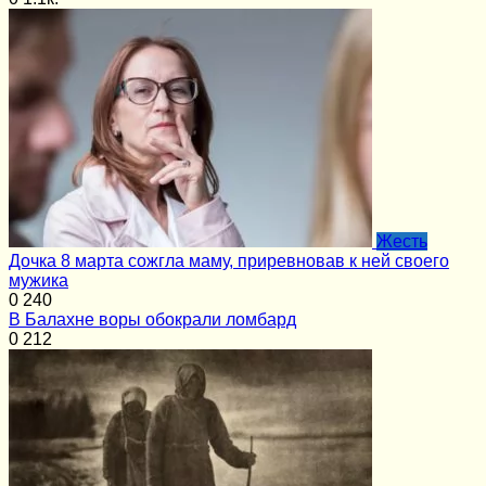
Жесть
Дочка 8 марта сожгла маму, приревновав к ней своего
мужика
0
240
В Балахне воры обокрали ломбард
0
212