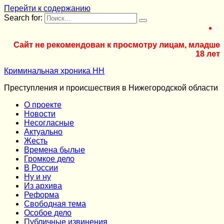
Перейти к содержанию
Search for:
Сайт не рекомендован к просмотру лицам, младше
18 лет
Криминальная хроника НН
Преступления и происшествия в Нижегородской области
О проекте
Новости
Несогласные
Актуально
Жесть
Времена былые
Громкое дело
В России
Ну и ну
Из архива
Реформа
Cвободная тема
Особое дело
Публичные извинения