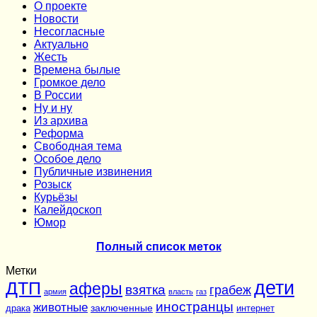
О проекте
Новости
Несогласные
Актуально
Жесть
Времена былые
Громкое дело
В России
Ну и ну
Из архива
Реформа
Cвободная тема
Особое дело
Публичные извинения
Розыск
Курьёзы
Калейдоскоп
Юмор
Полный список меток
Метки
дети
ДТП
аферы
взятка
грабеж
армия
власть
газ
иностранцы
животные
заключенные
драка
интернет