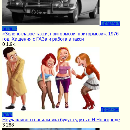
Времена
былые
«Зеленоглазое такси, притормози, притормози». 1976
год. Хищения с ГАЗа и работа в такси
0
1.9к.
Громкое
дело
Неудачливого насильника будут судить в Н.Новгороде
3
288