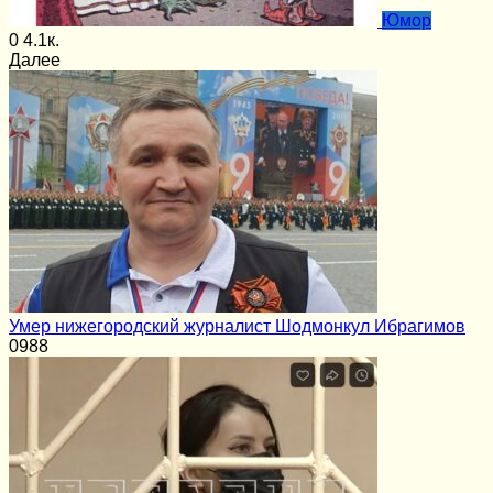
Юмор
0
4.1к.
Далее
Умер нижегородский журналист Шодмонкул Ибрагимов
0
988