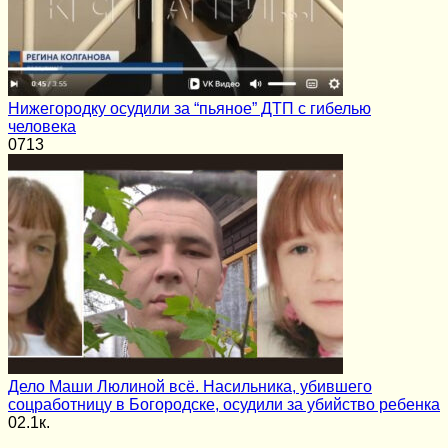
Нижегородку осудили за “пьяное” ДТП с гибелью
человека
0
713
Дело Маши Люлиной всё. Насильника, убившего
соцработницу в Богородске, осудили за убийство ребенка
0
2.1к.