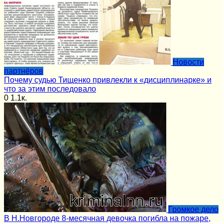
Новости
партнёров
Почему судью Тищенко привлекли к «дисциплинарке» и
что за этим последовало
0
1.1к.
Громкое дело
В Н.Новгороде 8-месячная девочка погибла на пожаре,