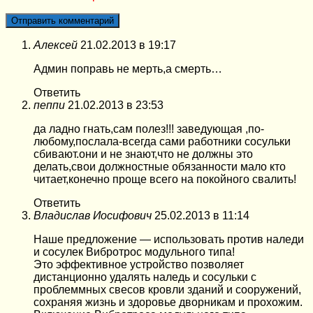
Алексей
21.02.2013 в 19:17
Админ поправь не мерть,а смерть…
Ответить
пеппи
21.02.2013 в 23:53
да ладно гнать,сам полез!!! заведующая ,по-
любому,послала-всегда сами работники сосульки
сбивают.они и не знают,что не должны это
делать,свои должностные обязанности мало кто
читает,конечно проще всего на покойного свалить!
Ответить
Владислав Иосифович
25.02.2013 в 11:14
Наше предложение — использовать против наледи
и сосулек Вибротрос модульного типа!
Это эффективное устройство позволяет
дистанционно удалять наледь и сосульки с
проблеммных свесов кровли зданий и сооружений,
сохраняя жизнь и здоровье дворникам и прохожим.