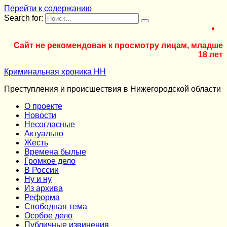
Перейти к содержанию
Search for:
Сайт не рекомендован к просмотру лицам, младше
18 лет
Криминальная хроника НН
Преступления и происшествия в Нижегородской области
О проекте
Новости
Несогласные
Актуально
Жесть
Времена былые
Громкое дело
В России
Ну и ну
Из архива
Реформа
Cвободная тема
Особое дело
Публичные извинения