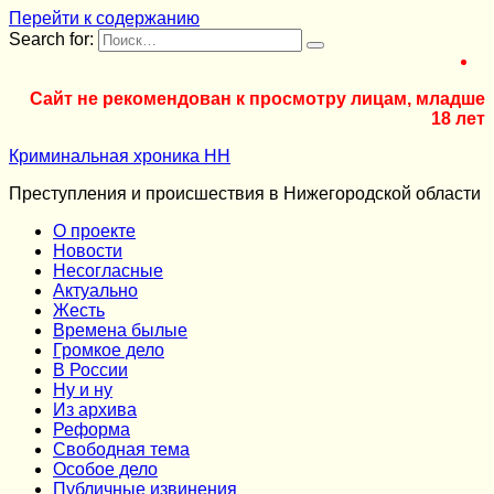
Перейти к содержанию
Search for:
Сайт не рекомендован к просмотру лицам, младше
18 лет
Криминальная хроника НН
Преступления и происшествия в Нижегородской области
О проекте
Новости
Несогласные
Актуально
Жесть
Времена былые
Громкое дело
В России
Ну и ну
Из архива
Реформа
Cвободная тема
Особое дело
Публичные извинения