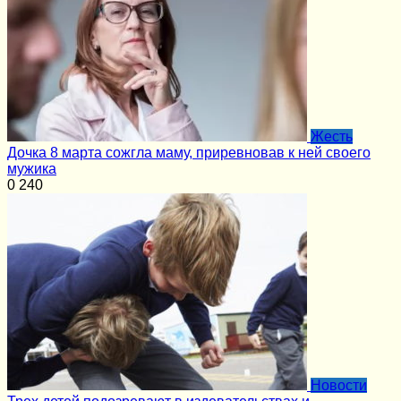
Жесть
Дочка 8 марта сожгла маму, приревновав к ней своего
мужика
0
240
Новости