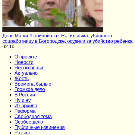
Дело Маши Люлиной всё. Насильника, убившего
соцработницу в Богородске, осудили за убийство ребенка
0
2.1к.
О проекте
Новости
Несогласные
Актуально
Жесть
Времена былые
Громкое дело
В России
Ну и ну
Из архива
Реформа
Cвободная тема
Особое дело
Публичные извинения
Розыск