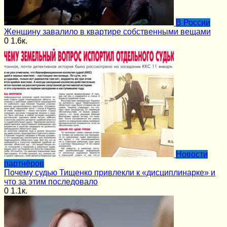
В России
Женщину завалило в квартире собственными вещами
0
1.6к.
Новости
партнёров
Почему судью Тищенко привлекли к «дисциплинарке» и
что за этим последовало
0
1.1к.