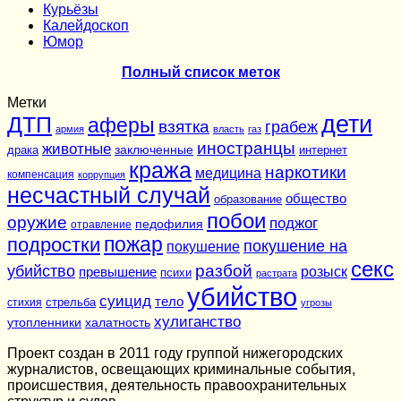
Курьёзы
Калейдоскоп
Юмор
Полный список меток
Метки
дети
ДТП
аферы
взятка
грабеж
армия
власть
газ
иностранцы
животные
заключенные
драка
интернет
кража
наркотики
медицина
компенсация
коррупция
несчастный случай
общество
образование
побои
оружие
поджог
педофилия
отравление
подростки
пожар
покушение на
покушение
секс
разбой
убийство
розыск
превышение
психи
растрата
убийство
суицид
тело
стихия
стрельба
угрозы
хулиганство
утопленники
халатность
Проект создан в 2011 году группой нижегородских
журналистов, освещающих криминальные события,
происшествия, деятельность правоохранительных