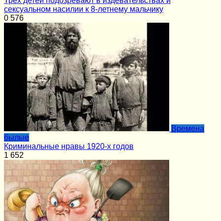
Трех детей подозревают в издевательствах и
сексуальном насилии к 8-летнему мальчику
0
576
Времена
былые
Криминальные нравы 1920-х годов
1
652