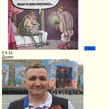
Юмор
0
4.1к.
Далее