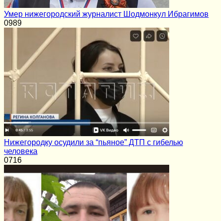
Умер нижегородский журналист Шодмонкул Ибрагимов
0
989
Нижегородку осудили за “пьяное” ДТП с гибелью
человека
0
716