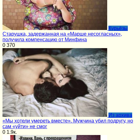
Курьёзы
Старушка, задержанная на «Марше несогласных»,
получила компенсацию от Минфина
0
370
Из архива
«Мы хотели умереть вместе». Мужчина убил подругу, но
сам «уйти» не смог
0
1.9к.