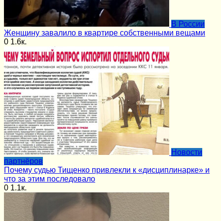
В России
Женщину завалило в квартире собственными вещами
0
1.6к.
Новости
партнёров
Почему судью Тищенко привлекли к «дисциплинарке» и
что за этим последовало
0
1.1к.