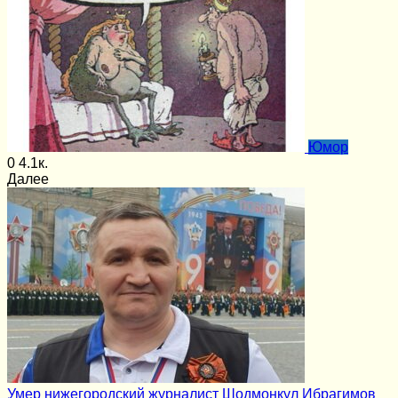
Юмор
0
4.1к.
Далее
Умер нижегородский журналист Шодмонкул Ибрагимов