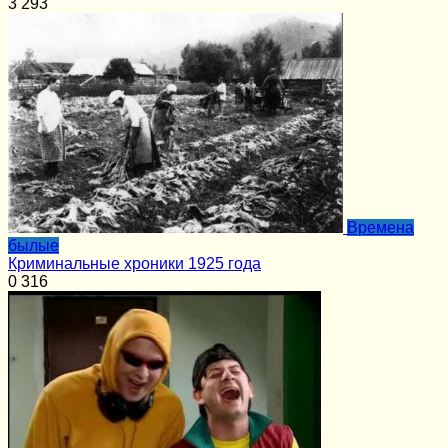
3
293
Времена
былые
Криминальные хроники 1925 года
0
316