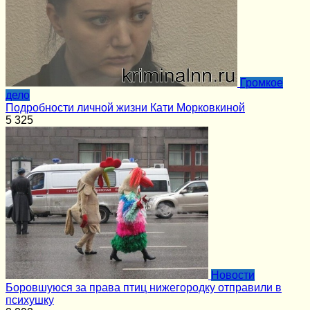
Громкое
дело
Подробности личной жизни Кати Морковкиной
5
325
Новости
Боровшуюся за права птиц нижегородку отправили в
психушку