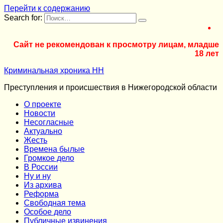
Перейти к содержанию
Search for:
Сайт не рекомендован к просмотру лицам, младше
18 лет
Криминальная хроника НН
Преступления и происшествия в Нижегородской области
О проекте
Новости
Несогласные
Актуально
Жесть
Времена былые
Громкое дело
В России
Ну и ну
Из архива
Реформа
Cвободная тема
Особое дело
Публичные извинения