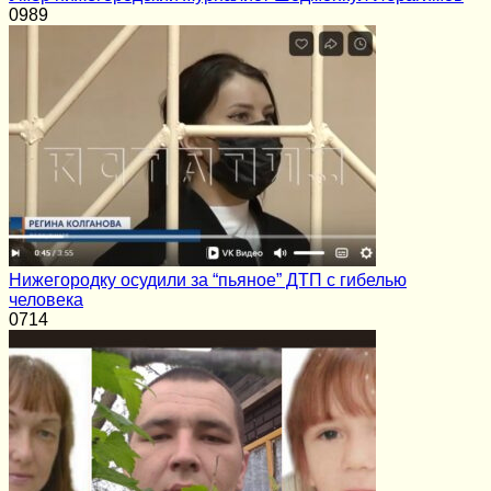
0
989
Нижегородку осудили за “пьяное” ДТП с гибелью
человека
0
714