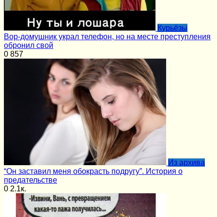
Курьёзы
Вор-домушник украл телефон, но на месте преступления
обронил свой
0
857
Из архива
“Он заставил меня обокрасть подругу”. История о
предательстве
0
2.1к.