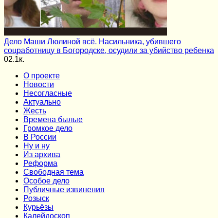
Дело Маши Люлиной всё. Насильника, убившего
соцработницу в Богородске, осудили за убийство ребенка
0
2.1к.
О проекте
Новости
Несогласные
Актуально
Жесть
Времена былые
Громкое дело
В России
Ну и ну
Из архива
Реформа
Cвободная тема
Особое дело
Публичные извинения
Розыск
Курьёзы
Калейдоскоп