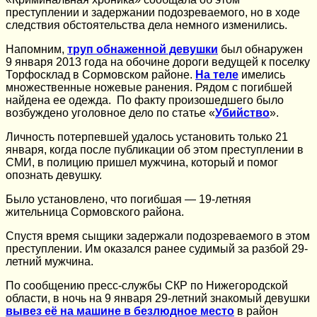
преступлении и задержании подозреваемого, но в ходе
следствия обстоятельства дела немного изменились.
Напомним,
труп обнаженной девушки
был обнаружен
9 января 2013 года на обочине дороги ведущей к поселку
Торфосклад в Сормовском районе.
На теле
имелись
множественные ножевые ранения. Рядом с погибшей
найдена ее одежда. По факту произошедшего было
возбуждено уголовное дело по статье «
Убийство
».
Личность потерпевшей удалось установить только 21
января, когда после публикации об этом преступлении в
СМИ, в полицию пришел мужчина, который и помог
опознать девушку.
Было установлено, что погибшая — 19-летняя
жительница Сормовского района.
Спустя время сыщики задержали подозреваемого в этом
преступлении. Им оказался ранее судимый за разбой 29-
летний мужчина.
По сообщению пресс-службы СКР по Нижегородской
области, в ночь на 9 января 29-летний знакомый девушки
вывез её на машине в безлюдное место
в район