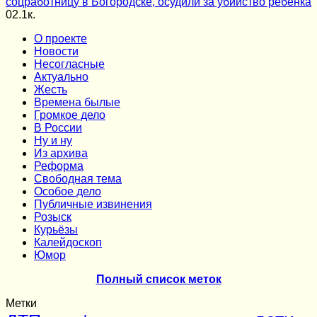
соцработницу в Богородске, осудили за убийство ребенка
0
2.1к.
О проекте
Новости
Несогласные
Актуально
Жесть
Времена былые
Громкое дело
В России
Ну и ну
Из архива
Реформа
Cвободная тема
Особое дело
Публичные извинения
Розыск
Курьёзы
Калейдоскоп
Юмор
Полный список меток
Метки