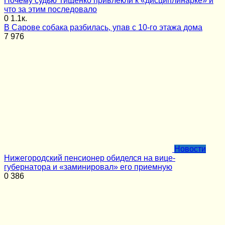
Почему судью Тищенко привлекли к «дисциплинарке» и
что за этим последовало
0
1.1к.
В Сарове собака разбилась, упав с 10-го этажа дома
7
976
Новости
Нижегородский пенсионер обиделся на вице-
губернатора и «заминировал» его приемную
0
386