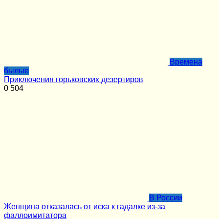
Времена
былые
Приключения горьковских дезертиров
0
504
В России
Женщина отказалась от иска к гадалке из-за
фаллоимитатора