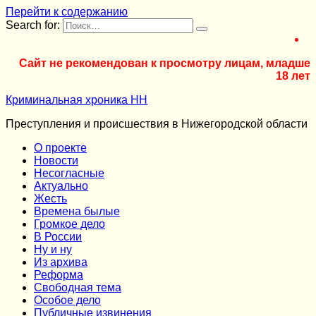
Перейти к содержанию
Search for:
Сайт не рекомендован к просмотру лицам, младше
18 лет
Криминальная хроника НН
Преступления и происшествия в Нижегородской области
О проекте
Новости
Несогласные
Актуально
Жесть
Времена былые
Громкое дело
В России
Ну и ну
Из архива
Реформа
Cвободная тема
Особое дело
Публичные извинения