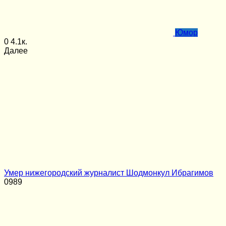
Юмор
0
4.1к.
Далее
Умер нижегородский журналист Шодмонкул Ибрагимов
0
989