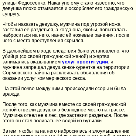
улицы Федосеенко. Накануне ему стало известно, что
девушка плохо отзывается и оскорбляет его гражданскую
супругу.
Чтобы наказать девушку, мужчина под угрозой ножа
заставил её раздеться, а когда она, якобы, попыталась
наброситься на него, нанес ей ножевые ранения, после
чего с места преступления скрылся.
В дальнейшем в ходе следствия было установлено, что
убийца (со своей гражданской женой) и жертва
занимались оказыванием
услуг проституции
, и
мужчина запрещал девушке-конкурентке на территории
Сормовского района расклеивать объявления об
оказании услуг коммерческого секса.
На этой почве между ними происходили ссоры и была
вражда.
После того, как мужчина вместе со своей гражданской
женой отвезли девушку в безлюдное место на трассе.
Мужчина отвел ее в лес, где заставил раздеться. После
этого он стал поливать ее водой из бутылки.
Затем, якобы та на него набросилась и злоумышленник