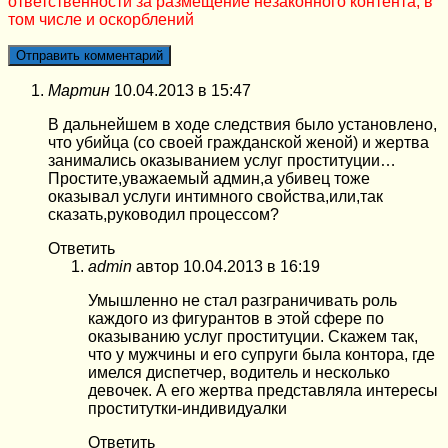
ответственности за размещение незаконного контента, в
том числе и оскорблений
Мартин
10.04.2013 в 15:47
В дальнейшем в ходе следствия было установлено,
что убийца (со своей гражданской женой) и жертва
занимались оказыванием услуг проституции…
Простите,уважаемый админ,а убивец тоже
оказывал услуги интимного свойства,или,так
сказать,руководил процессом?
Ответить
admin
автор
10.04.2013 в 16:19
Умышленно не стал разграничивать роль
каждого из фигурантов в этой сфере по
оказыванию услуг проституции. Скажем так,
что у мужчины и его супруги была контора, где
имелся диспетчер, водитель и несколько
девочек. А его жертва представляла интересы
проститутки-индивидуалки
Ответить