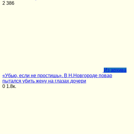
2
386
Из архива
«Убью, если не простишь». В Н.Новгороде повар
пытался убить жену на глазах дочери
0
1.8к.