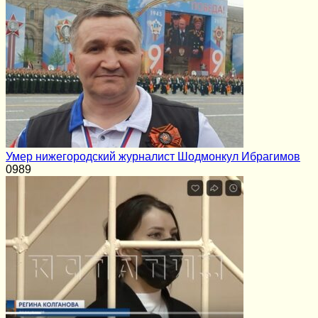
Умер нижегородский журналист Шодмонкул Ибрагимов
0
989