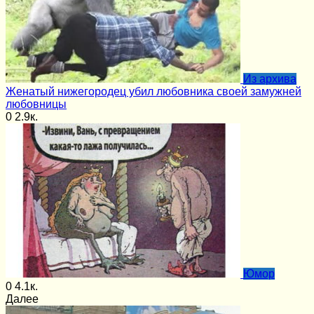
Из архива
Женатый нижегородец убил любовника своей замужней
любовницы
0
2.9к.
Юмор
0
4.1к.
Далее