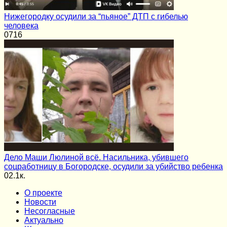
Нижегородку осудили за “пьяное” ДТП с гибелью
человека
0
716
Дело Маши Люлиной всё. Насильника, убившего
соцработницу в Богородске, осудили за убийство ребенка
0
2.1к.
О проекте
Новости
Несогласные
Актуально