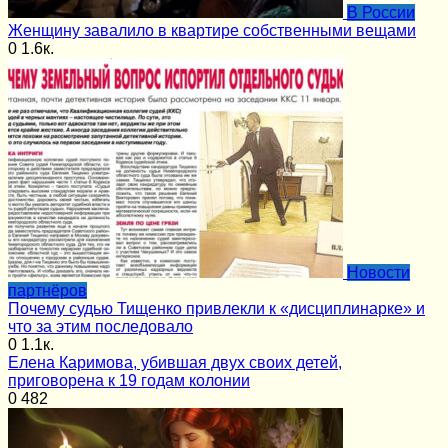
В России
Женщину завалило в квартире собственными вещами
0
1.6к.
Новости
партнёров
Почему судью Тищенко привлекли к «дисциплинарке» и
что за этим последовало
0
1.1к.
Елена Каримова, убившая двух своих детей,
приговорена к 19 годам колонии
0
482