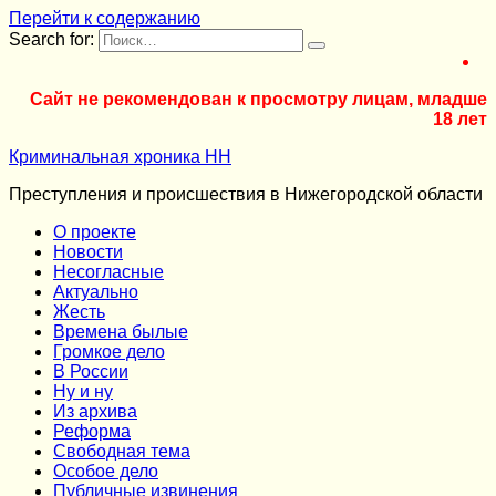
Перейти к содержанию
Search for:
Сайт не рекомендован к просмотру лицам, младше
18 лет
Криминальная хроника НН
Преступления и происшествия в Нижегородской области
О проекте
Новости
Несогласные
Актуально
Жесть
Времена былые
Громкое дело
В России
Ну и ну
Из архива
Реформа
Cвободная тема
Особое дело
Публичные извинения