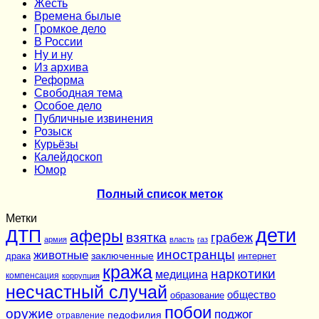
Жесть
Времена былые
Громкое дело
В России
Ну и ну
Из архива
Реформа
Cвободная тема
Особое дело
Публичные извинения
Розыск
Курьёзы
Калейдоскоп
Юмор
Полный список меток
Метки
дети
ДТП
аферы
взятка
грабеж
армия
власть
газ
иностранцы
животные
заключенные
драка
интернет
кража
наркотики
медицина
компенсация
коррупция
несчастный случай
общество
образование
побои
оружие
поджог
педофилия
отравление