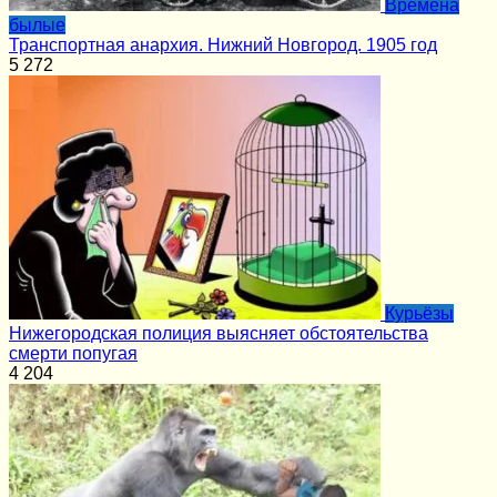
Времена
былые
Транспортная анархия. Нижний Новгород. 1905 год
5
272
Курьёзы
Нижегородская полиция выясняет обстоятельства
смерти попугая
4
204