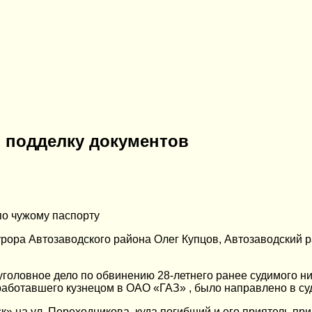
и подделку документов
по чужому паспорту
рора Автозаводского района Олег Купцов, Автозаводский 
 уголовное дело по обвинению 28-летнего ранее судимого н
работавшего кузнецом в ОАО «ГАЗ» , было направлено в суд
» на ул. Переходникова, куда погибший и его приятель при