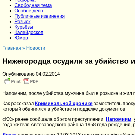
Cвободная тема
Особое дело
Публичные извинения
Розыск
Курьёзы
Калейдоскоп
Юмор
Главная
»
Новости
Нижегородца осудили за убийство 
Опубликовано
04.02.2014
Напомним, после убийства мужчина был в розыске и жил 
Как рассказал
Криминальной хронике
заместитель проку
который обвинялся в убийстве и подделке документов.
«КХ» ранее сообщала об этом преступлении.
Напомним
,
года жителя Автозаводского района 1958 года рождения, 
Драка
произошла днем 22.03.2013 года около кафе «Усинск