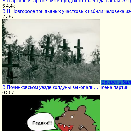
В квартире и гараже нижегородского краеведа нашли 29 т
6
4.4к.
В Н.Новгороде три пьяных участковых избили человека из
2
387
Времена бы
В Починковском уезде колдуны выкопали… члена партии
0
367