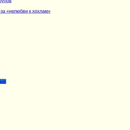
рупов
-за «нелюбви к хохлам»
лые