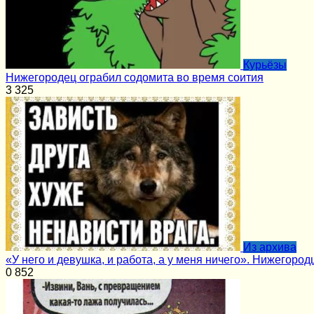
Курьёзы
Нижегородец ограбил содомита во время соития
3
325
Из архива
«У него и девушка, и работа, а у меня ничего». Нижегород
0
852