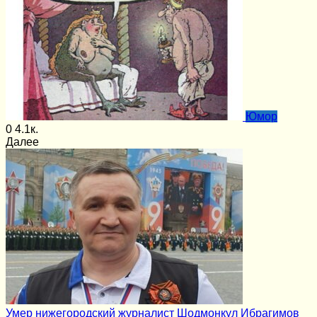
Юмор
0
4.1к.
Далее
Умер нижегородский журналист Шодмонкул Ибрагимов