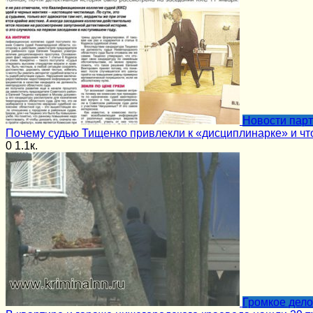
Новости пар
Почему судью Тищенко привлекли к «дисциплинарке» и чт
0
1.1к.
Громкое дело