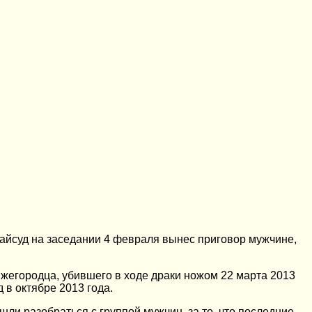
райсуд на заседании 4 февраля вынес приговор мужчине,
ижегородца, убившего в ходе драки ножом 22 марта 2013
 в октябре 2013 года.
шли разобраться с группой мужчин, за то, что последние