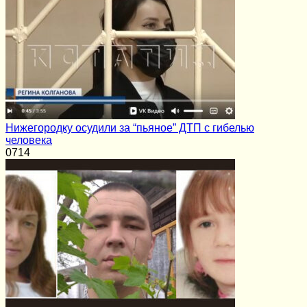
Нижегородку осудили за “пьяное” ДТП с гибелью
человека
0
714