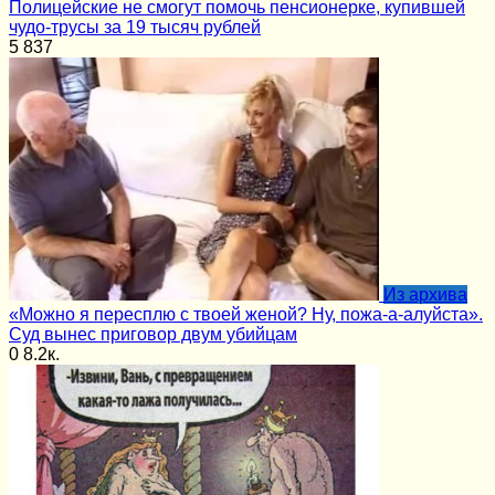
Полицейские не смогут помочь пенсионерке, купившей
чудо-трусы за 19 тысяч рублей
5
837
Из архива
«Можно я пересплю с твоей женой? Ну, пожа-а-алуйста».
Суд вынес приговор двум убийцам
0
8.2к.