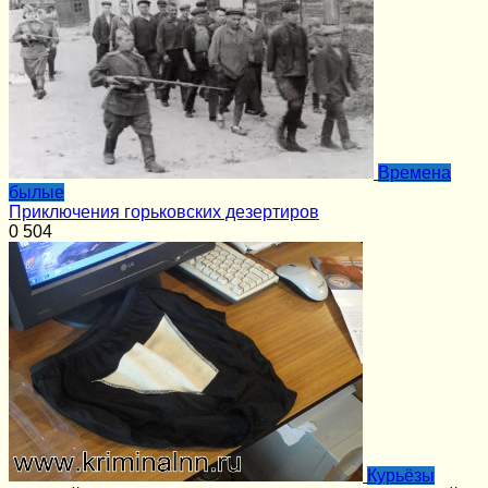
Времена
былые
Приключения горьковских дезертиров
0
504
Курьёзы