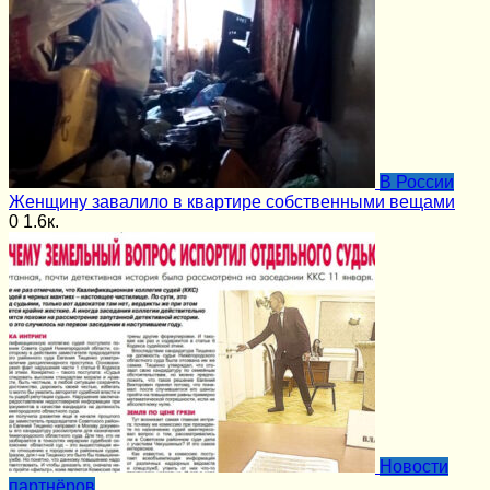
В России
Женщину завалило в квартире собственными вещами
0
1.6к.
Новости
партнёров