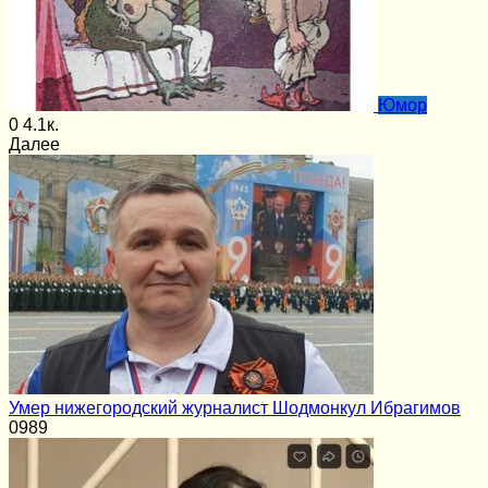
Юмор
0
4.1к.
Далее
Умер нижегородский журналист Шодмонкул Ибрагимов
0
989