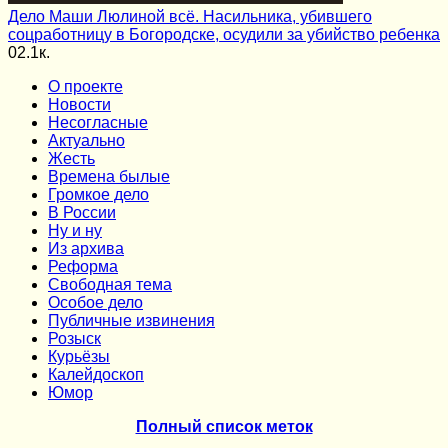
Дело Маши Люлиной всё. Насильника, убившего
соцработницу в Богородске, осудили за убийство ребенка
0
2.1к.
О проекте
Новости
Несогласные
Актуально
Жесть
Времена былые
Громкое дело
В России
Ну и ну
Из архива
Реформа
Cвободная тема
Особое дело
Публичные извинения
Розыск
Курьёзы
Калейдоскоп
Юмор
Полный список меток