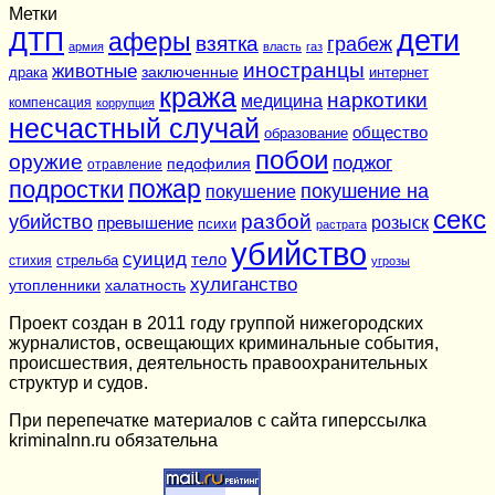
Метки
дети
ДТП
аферы
взятка
грабеж
армия
власть
газ
иностранцы
животные
заключенные
драка
интернет
кража
наркотики
медицина
компенсация
коррупция
несчастный случай
общество
образование
побои
оружие
поджог
педофилия
отравление
подростки
пожар
покушение на
покушение
секс
разбой
убийство
розыск
превышение
психи
растрата
убийство
суицид
тело
стихия
стрельба
угрозы
хулиганство
утопленники
халатность
Проект создан в 2011 году группой нижегородских
журналистов, освещающих криминальные события,
происшествия, деятельность правоохранительных
структур и судов.
При перепечатке материалов c сайта гиперссылка
kriminalnn.ru обязательна