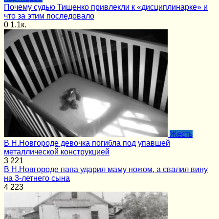
Почему судью Тищенко привлекли к «дисциплинарке» и
что за этим последовало
0
1.1к.
Жесть
В Н.Новгороде девочка погибла под упавшей
металлической конструкцией
3
221
В Н.Новгороде папа ударил маму ножом, а свалил вину
на 3-летнего сына
4
223