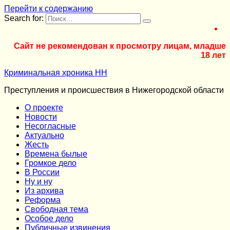
Перейти к содержанию
Search for:
Сайт не рекомендован к просмотру лицам, младше
18 лет
Криминальная хроника НН
Преступления и происшествия в Нижегородской области
О проекте
Новости
Несогласные
Актуально
Жесть
Времена былые
Громкое дело
В России
Ну и ну
Из архива
Реформа
Cвободная тема
Особое дело
Публичные извинения