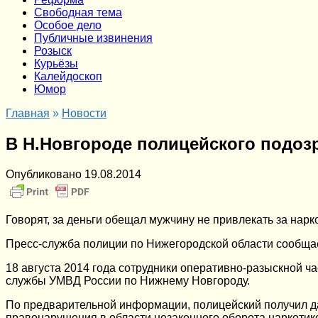
Cвободная тема
Особое дело
Публичные извинения
Розыск
Курьёзы
Калейдоскоп
Юмор
Главная
»
Новости
В Н.Новгороде полицейского подоз
Опубликовано
19.08.2014
Говорят, за деньги обещал мужчину не привлекать за нарк
Пресс-служба полиции по Нижегородской области сообщае
18 августа 2014 года сотрудники оперативно-разыскной ч
службы УМВД России по Нижнему Новгороду.
По предварительной информации, полицейский получил дан
правонарушения в области незаконного оборота наркотик