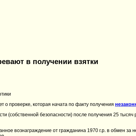
ревают в получении взятки
отики
т о проверке, которая начата по факту получения
незакон
асти (собственной безопасности) после получения 25 тысяч
ное вознаграждение от гражданина 1970 г.р. в обмен за н
ов.