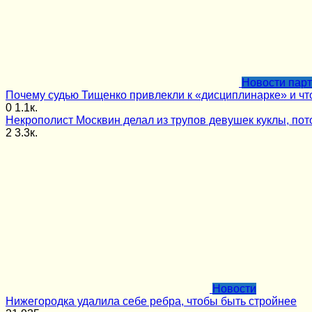
Новости пар
Почему судью Тищенко привлекли к «дисциплинарке» и чт
0
1.1к.
Некрополист Москвин делал из трупов девушек куклы, пото
2
3.3к.
Новости
Нижегородка удалила себе ребра, чтобы быть стройнее