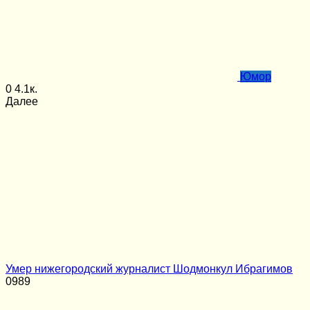
Юмор
0
4.1к.
Далее
Умер нижегородский журналист Шодмонкул Ибрагимов
0
989