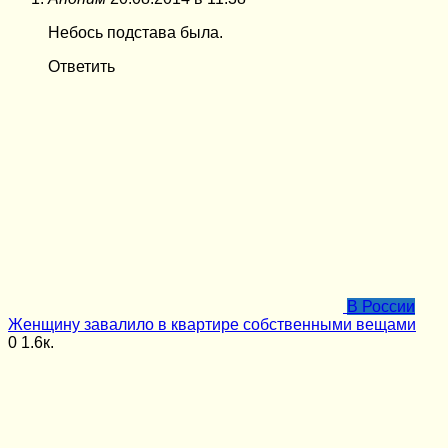
Небось подстава была.
Ответить
В России
Женщину завалило в квартире собственными вещами
0
1.6к.