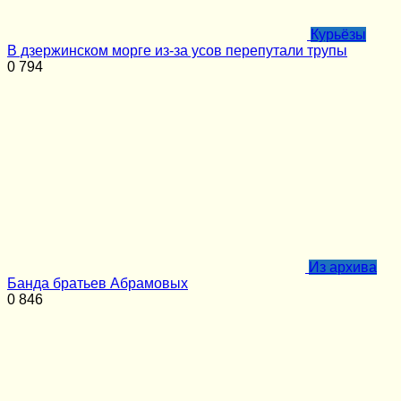
Курьёзы
В дзержинском морге из-за усов перепутали трупы
0
794
Из архива
Банда братьев Абрамовых
0
846