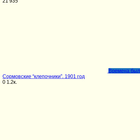
21
935
Времена бы
Сормовские “клепочники”. 1901 год
0
1.2к.