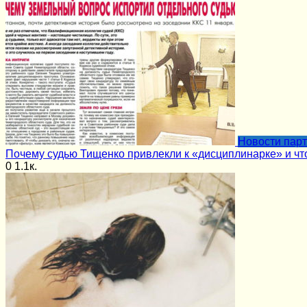
Новости пар
Почему судью Тищенко привлекли к «дисциплинарке» и чт
0
1.1к.