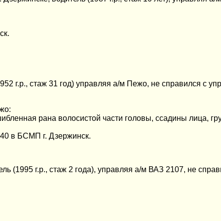
ск.
(1952 г.р., стаж 31 год) управляя а/м Пежо, не справился с
жо:
шибленная рана волосистой части головы, ссадины лица, гру
:40 в БСМП г. Дзержинск.
итель (1995 г.р., стаж 2 года), управляя а/м ВАЗ 2107, не с