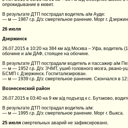
опрокидывание в кювет.
В результате ДТП пострадал водитель а/м Ауди:
— м — 1987 г.р. Д/з: смертельное ранение. Морг г. Дзержин
26 июля
Дзержинск
26.07.2015 в 10:20 на 384 км а/д Москва – Уфа, водитель 
обочине и а/м ДАФ, стоящее на обочине.
В результате ДТП пострадали водитель и пассажир а/м Пе
— м — 1952 г.р. Д/з: ЗЧМТ, ушиб головного мозга, рвано-у
БСМП г. Дзержинск. Госпитализирован.
— м — 1939 г.р. Д/з: смертельное ранение. Скончался в 12
Вознесенский район
26.07.2015 в 03:40 на 9 км а/д подъезд к с. Бутаково, вод
В результате ДТП пострадал водитель а/м:
— м — 1995 г.р. Д/з: смертельное ранение. Морг г. Выкса.
25 июля
смертельных аварий не зафиксировано.