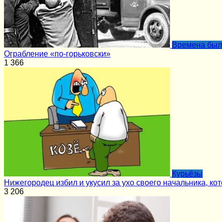
Времена бы
Ограбление «по-горьковски»
1
366
Курьёзы
Нижегородец избил и укусил за ухо своего начальника, ко
3
206