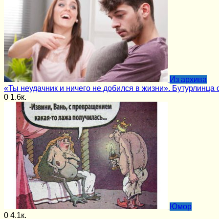
Из архива
«Ты неудачник и ничего не добился в жизни». Бутурлинца
0
1.6к.
Юмор
0
4.1к.