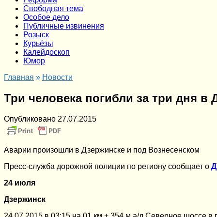
Cвободная тема
Особое дело
Публичные извинения
Розыск
Курьёзы
Калейдоскоп
Юмор
Главная
»
Новости
Три человека погибли за три дня в
Опубликовано
27.07.2015
Аварии произошли в Дзержинске и под Вознесенском
Пресс-служба дорожной полиции по региону сообщает о
Д
24 июля
Дзержинск
24.07.2015 в 03:15 на 01 км + 354 м а/д Северное шоссе в 