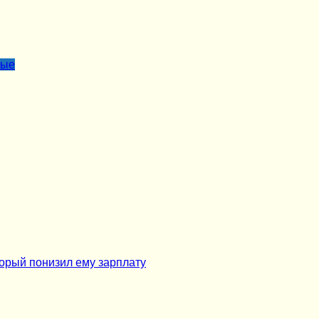
лые
торый понизил ему зарплату