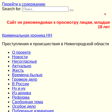
Перейти к содержанию
Search for:
Сайт не рекомендован к просмотру лицам, младше
18 лет
Криминальная хроника НН
Преступления и происшествия в Нижегородской области
О проекте
Новости
Несогласные
Актуально
Жесть
Времена былые
Громкое дело
В России
Ну и ну
Из архива
Реформа
Cвободная тема
Особое дело
Публичные извинения