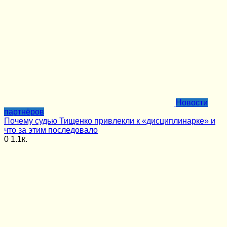
Новости
партнёров
Почему судью Тищенко привлекли к «дисциплинарке» и
что за этим последовало
0
1.1к.