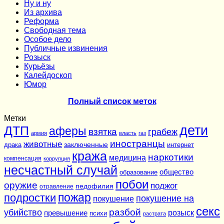
Ну и ну
Из архива
Реформа
Cвободная тема
Особое дело
Публичные извинения
Розыск
Курьёзы
Калейдоскоп
Юмор
Полный список меток
Метки
дети
ДТП
аферы
взятка
грабеж
армия
власть
газ
иностранцы
животные
заключенные
драка
интернет
кража
наркотики
медицина
компенсация
коррупция
несчастный случай
общество
образование
побои
оружие
поджог
педофилия
отравление
подростки
пожар
покушение на
покушение
секс
разбой
убийство
розыск
превышение
психи
растрата