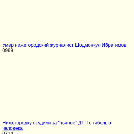
Умер нижегородский журналист Шодмонкул Ибрагимов
0
989
Нижегородку осудили за “пьяное” ДТП с гибелью
человека
0
714