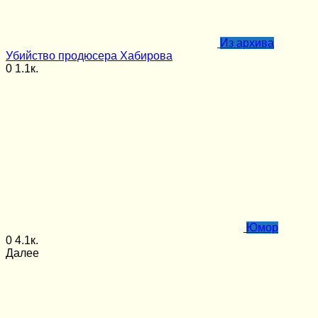
Из архива
Убийство продюсера Хабирова
0
1.1к.
Юмор
0
4.1к.
Далее