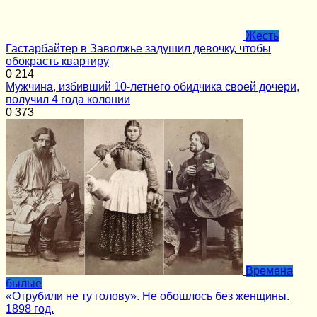
Жесть
Гастарбайтер в Заволжье задушил девочку, чтобы
обокрасть квартиру
0
214
Мужчина, избивший 10-летнего обидчика своей дочери,
получил 4 года колонии
0
373
Времена
былые
«Отрубили не ту голову». Не обошлось без женщины.
1898 год.