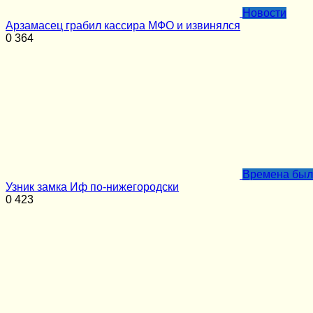
Новости
Арзамасец грабил кассира МФО и извинялся
0
364
Времена бы
Узник замка Иф по-нижегородски
0
423