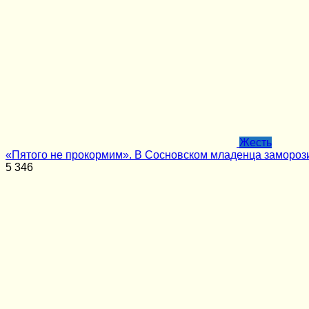
Жесть
«Пятого не прокормим». В Сосновском младенца замороз
5
346