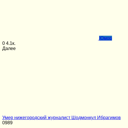
Юмор
0
4.1к.
Далее
Умер нижегородский журналист Шодмонкул Ибрагимов
0
989