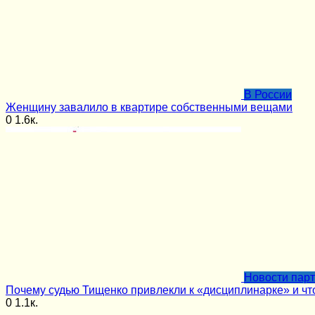
В России
Женщину завалило в квартире собственными вещами
0
1.6к.
Новости пар
Почему судью Тищенко привлекли к «дисциплинарке» и чт
0
1.1к.