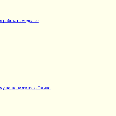
л работать моделью
ому на жену жителю Гагино