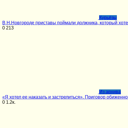
Курьёзы
В Н.Новгороде приставы поймали должника, который хоте
0
213
Из архива
«Я хотел ее наказать и застрелиться». Приговор обиженн
0
1.2к.