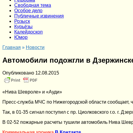
Cвободная тема
Особое дело
Публичные извинения
Розыск
Курьёзы
Калейдоскоп
Юмор
Главная
»
Новости
Автомобили подожгли в Дзержинске
Опубликовано
12.08.2015
«Нива Шевроле» и «Ауди»
Пресс-служба МЧС по Нижегородской области сообщает, 
Так, в 01-35 сигнал поступил с пр. Циолковского г.о. г. Дзер
В 02-52 пожарные расчеты тушили автомобиль Нива Шевро
Криминальная хроника
В Контакте