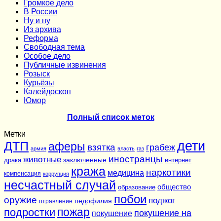
Громкое дело
В России
Ну и ну
Из архива
Реформа
Cвободная тема
Особое дело
Публичные извинения
Розыск
Курьёзы
Калейдоскоп
Юмор
Полный список меток
Метки
дети
ДТП
аферы
взятка
грабеж
армия
власть
газ
иностранцы
животные
заключенные
драка
интернет
кража
наркотики
медицина
компенсация
коррупция
несчастный случай
общество
образование
побои
оружие
поджог
педофилия
отравление
подростки
пожар
покушение на
покушение