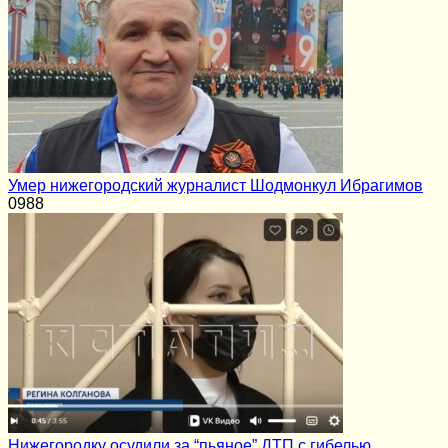
Умер нижегородский журналист Шодмонкул Ибрагимов
0
988
Нижегородку осудили за “пьяное” ДТП с гибелью