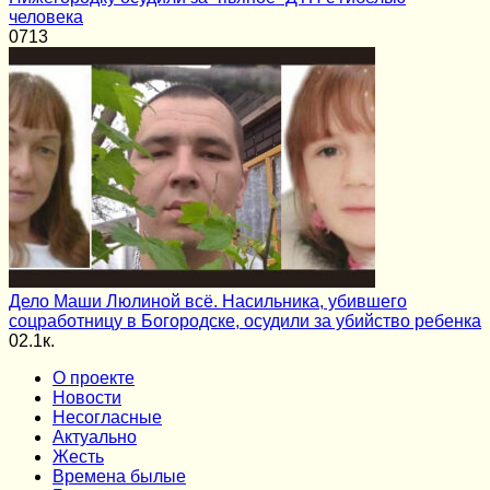
человека
0
713
Дело Маши Люлиной всё. Насильника, убившего
соцработницу в Богородске, осудили за убийство ребенка
0
2.1к.
О проекте
Новости
Несогласные
Актуально
Жесть
Времена былые