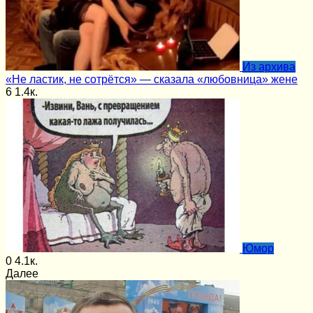
Из архива
«Не ластик, не сотрётся» — сказала «любовница» жене
6
1.4к.
Юмор
0
4.1к.
Далее