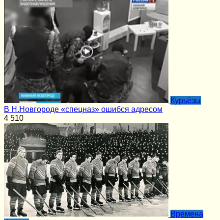
Курьёзы
В Н.Новгороде «спецназ» ошибся адресом
4
510
Времена