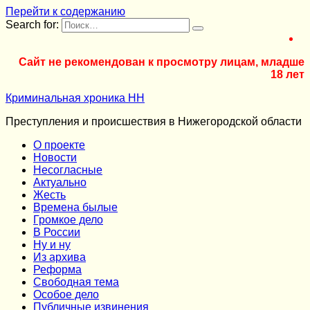
Перейти к содержанию
Search for:
Сайт не рекомендован к просмотру лицам, младше
18 лет
Криминальная хроника НН
Преступления и происшествия в Нижегородской области
О проекте
Новости
Несогласные
Актуально
Жесть
Времена былые
Громкое дело
В России
Ну и ну
Из архива
Реформа
Cвободная тема
Особое дело
Публичные извинения