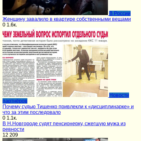
В России
Женщину завалило в квартире собственными вещами
0
1.6к.
Новости
партнёров
Почему судью Тищенко привлекли к «дисциплинарке» и
что за этим последовало
0
1.1к.
В Н.Новгороде судят пенсионерку, сжегшую мужа из
ревности
12
209