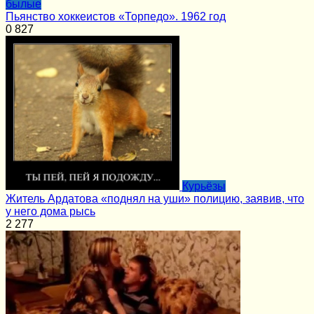
былые
Пьянство хоккеистов «Торпедо». 1962 год
0
827
Курьёзы
Житель Ардатова «поднял на уши» полицию, заявив, что
у него дома рысь
2
277