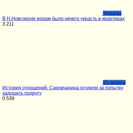
Курьёзы
В Н.Новгороде ворам было нечего украсть в квартирах
3
211
Из архива
История отношений. Саровчанина осудили за попытку
задушить подругу
0
539