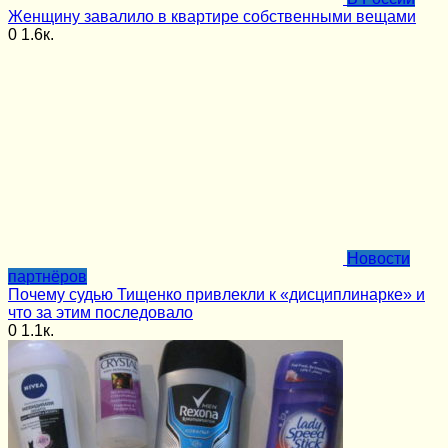
Женщину завалило в квартире собственными вещами
0
1.6к.
Новости
партнёров
Почему судью Тищенко привлекли к «дисциплинарке» и
что за этим последовало
0
1.1к.