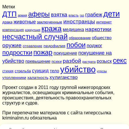
Метки
дети
ДТП
аферы
взятка
грабеж
армия
власть
газ
иностранцы
животные
заключенные
драка
интернет
кража
наркотики
медицина
компенсация
коррупция
несчастный случай
общество
образование
побои
оружие
поджог
педофилия
отравление
подростки
пожар
покушение на
покушение
секс
разбой
убийство
розыск
превышение
психи
растрата
убийство
суицид
тело
стихия
стрельба
угрозы
хулиганство
утопленники
халатность
Проект создан в 2011 году группой нижегородских
журналистов, освещающих криминальные события,
происшествия, деятельность правоохранительных
структур и судов.
При перепечатке материалов c сайта гиперссылка
kriminalnn.ru обязательна