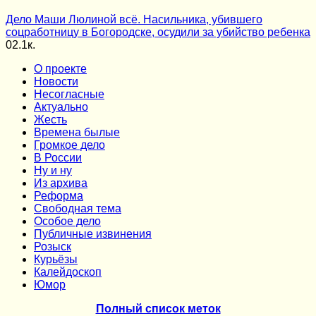
Дело Маши Люлиной всё. Насильника, убившего
соцработницу в Богородске, осудили за убийство ребенка
0
2.1к.
О проекте
Новости
Несогласные
Актуально
Жесть
Времена былые
Громкое дело
В России
Ну и ну
Из архива
Реформа
Cвободная тема
Особое дело
Публичные извинения
Розыск
Курьёзы
Калейдоскоп
Юмор
Полный список меток