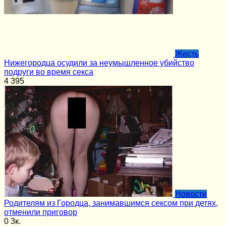
Жесть
Нижегородца осудили за неумышленное убийство
подруги во время секса
4
395
Новости
Родителям из Городца, занимавшимся сексом при детях,
отменили приговор
0
3к.