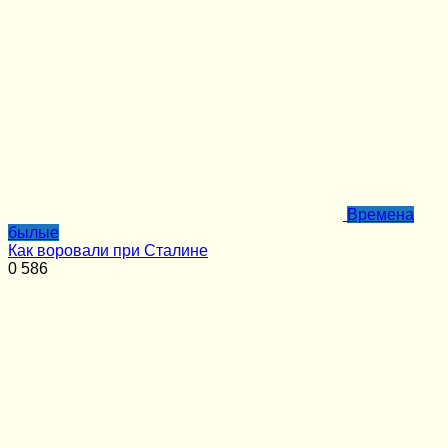
Времена
былые
Как воровали при Сталине
0
586