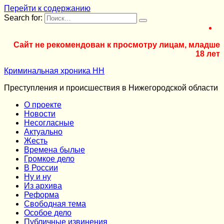
Перейти к содержанию
Search for:
Сайт не рекомендован к просмотру лицам, младше
18 лет
Криминальная хроника НН
Преступления и происшествия в Нижегородской области
О проекте
Новости
Несогласные
Актуально
Жесть
Времена былые
Громкое дело
В России
Ну и ну
Из архива
Реформа
Cвободная тема
Особое дело
Публичные извинения