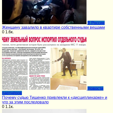
В России
Женщину завалило в квартире собственными вещами
0
1.6к.
Новости
партнёров
Почему судью Тищенко привлекли к «дисциплинарке» и
что за этим последовало
0
1.1к.