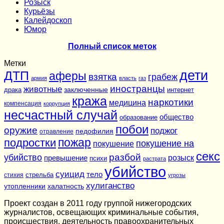
Розыск
Курьёзы
Калейдоскоп
Юмор
Полный список меток
Метки
дети
ДТП
аферы
взятка
грабеж
армия
власть
газ
иностранцы
животные
заключенные
драка
интернет
кража
наркотики
медицина
компенсация
коррупция
несчастный случай
общество
образование
побои
оружие
поджог
педофилия
отравление
подростки
пожар
покушение на
покушение
секс
разбой
убийство
розыск
превышение
психи
растрата
убийство
суицид
тело
стихия
стрельба
угрозы
хулиганство
утопленники
халатность
Проект создан в 2011 году группой нижегородских
журналистов, освещающих криминальные события,
происшествия, деятельность правоохранительных