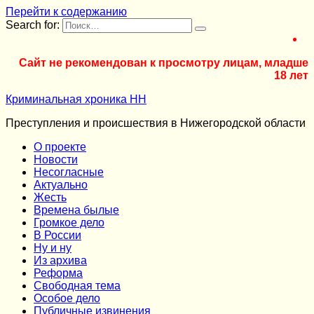
Перейти к содержанию
Search for:
Сайт не рекомендован к просмотру лицам, младше
18 лет
Криминальная хроника НН
Преступления и происшествия в Нижегородской области
О проекте
Новости
Несогласные
Актуально
Жесть
Времена былые
Громкое дело
В России
Ну и ну
Из архива
Реформа
Cвободная тема
Особое дело
Публичные извинения