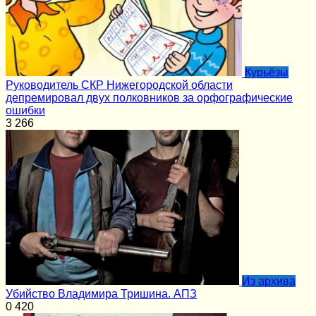
Курьёзы
Руководитель СКР Нижегородской области
депремировал двух полковников за орфографические
ошибки
3
266
Из архива
Убийство Владимира Тришина. АПЗ
0
420