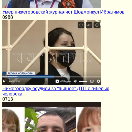
Умер нижегородский журналист Шодмонкул Ибрагимов
0
988
Нижегородку осудили за “пьяное” ДТП с гибелью
человека
0
713