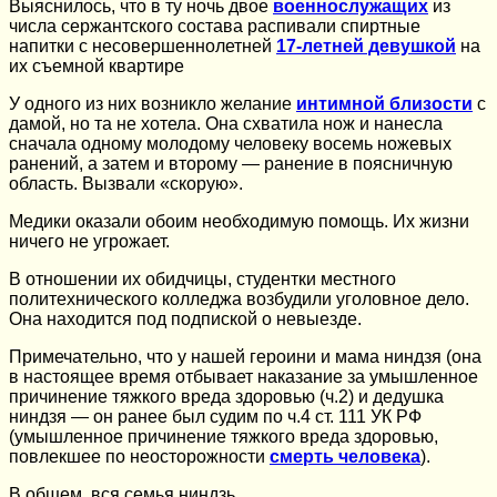
Выяснилось, что в ту ночь двое
военнослужащих
из
числа сержантского состава распивали спиртные
напитки с несовершеннолетней
17-летней девушкой
на
их съемной квартире
У одного из них возникло желание
интимной близости
с
дамой, но та не хотела. Она схватила нож и нанесла
сначала одному молодому человеку восемь ножевых
ранений, а затем и второму — ранение в поясничную
область. Вызвали «скорую».
Медики оказали обоим необходимую помощь. Их жизни
ничего не угрожает.
В отношении их обидчицы, студентки местного
политехнического колледжа возбудили уголовное дело.
Она находится под подпиской о невыезде.
Примечательно, что у нашей героини и мама ниндзя (она
в настоящее время отбывает наказание за умышленное
причинение тяжкого вреда здоровью (ч.2) и дедушка
ниндзя — он ранее был судим по ч.4 ст. 111 УК РФ
(умышленное причинение тяжкого вреда здоровью,
повлекшее по неосторожности
смерть человека
).
В общем, вся семья ниндзь.