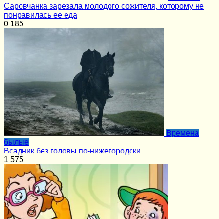
Саровчанка зарезала молодого сожителя, которому не
понравилась ее еда
0
185
Времена
былые
Всадник без головы по-нижегородски
1
575