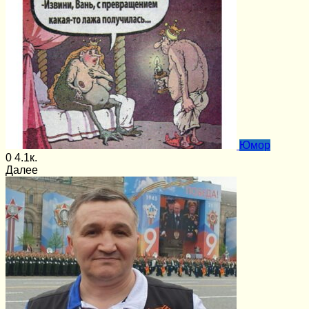
Юмор
0
4.1к.
Далее