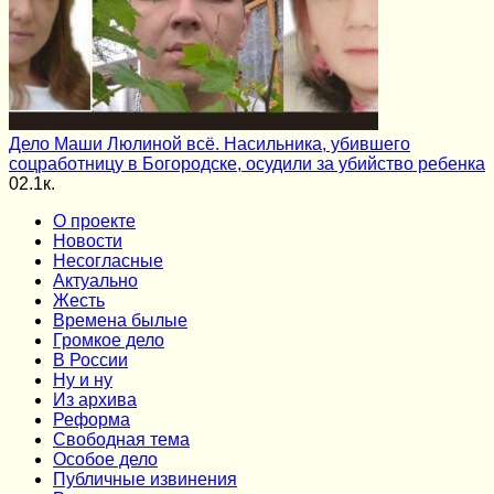
Дело Маши Люлиной всё. Насильника, убившего
соцработницу в Богородске, осудили за убийство ребенка
0
2.1к.
О проекте
Новости
Несогласные
Актуально
Жесть
Времена былые
Громкое дело
В России
Ну и ну
Из архива
Реформа
Cвободная тема
Особое дело
Публичные извинения