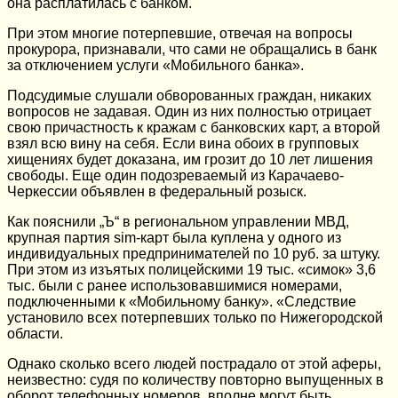
она расплатилась с банком.
При этом многие потерпевшие, отвечая на вопросы
прокурора, признавали, что сами не обращались в банк
за отключением услуги «Мобильного банка».
Подсудимые слушали обворованных граждан, никаких
вопросов не задавая. Один из них полностью отрицает
свою причастность к кражам с банковских карт, а второй
взял всю вину на себя. Если вина обоих в групповых
хищениях будет доказана, им грозит до 10 лет лишения
свободы. Еще один подозреваемый из Карачаево-
Черкессии объявлен в федеральный розыск.
Как пояснили „Ъ“ в региональном управлении МВД,
крупная партия sim-карт была куплена у одного из
индивидуальных предпринимателей по 10 руб. за штуку.
При этом из изъятых полицейскими 19 тыс. «симок» 3,6
тыс. были с ранее использовавшимися номерами,
подключенными к «Мобильному банку». «Следствие
установило всех потерпевших только по Нижегородской
области.
Однако сколько всего людей пострадало от этой аферы,
неизвестно: судя по количеству повторно выпущенных в
оборот телефонных номеров, вполне могут быть