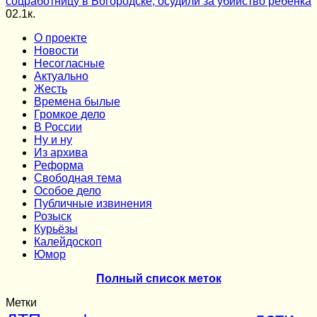
соцработницу в Богородске, осудили за убийство ребенка
0
2.1к.
О проекте
Новости
Несогласные
Актуально
Жесть
Времена былые
Громкое дело
В России
Ну и ну
Из архива
Реформа
Cвободная тема
Особое дело
Публичные извинения
Розыск
Курьёзы
Калейдоскоп
Юмор
Полный список меток
Метки