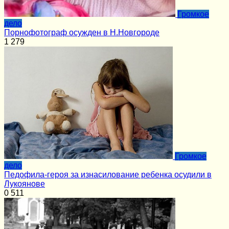
Громкое
дело
Порнофотограф осужден в Н.Новгороде
1
279
Громкое
дело
Педофила-героя за изнасилование ребенка осудили в
Лукоянове
0
511