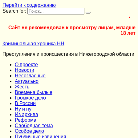
Перейти к содержанию
Search for:
Сайт не рекомендован к просмотру лицам, младше
18 лет
Криминальная хроника НН
Преступления и происшествия в Нижегородской области
О проекте
Новости
Несогласные
Актуально
Жесть
Времена былые
Громкое дело
В России
Ну и ну
Из архива
Реформа
Cвободная тема
Особое дело
Публичные извинения