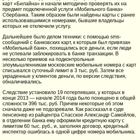
карт «Билайна» и начали методично проверять их на
предмет подключенной услуги «Мобильного банка»
Сбербанка. Таким образом были найдены карты с ранее
использовавшимися номерами, бывшие владельцы
которых не отключили услугу.
Дальнейшее было делом техники: с помощью sms-
сообщений с банковских карт, к которым был привязан
«Мобильный банк», похищались все деньги, если люди
не успевали заблокировать в банке транзакции. В
несколько приемов на подконтрольные
злоумышленникам московские мобильные номера с карт
списывался суточный лимит в 3 тыс. руб. Затем все
украденные у клиентов деньги, по версии следствия,
обналичивались.
Следствие установило 19 потерпевших, у которых в
конце 2013 — начале 2014 года было похищено в общей
сложности 396 тыс. руб. Причем некоторые об этом
сначала даже не подозревали. Как рассказал в суде
пенсионер из райцентра Спасское Александр Самойлов,
в отделении банка ему оформили кредитную карту с
лимитом 60 тыс. руб., и, заполняя договор, кредитный
инспектор ошиблась в одной цифре номера мобильника.