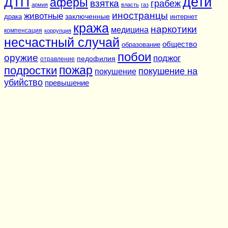
дети
ДТП
аферы
взятка
грабеж
армия
власть
газ
иностранцы
животные
заключенные
драка
интернет
кража
наркотики
медицина
компенсация
коррупция
несчастный случай
общество
образование
побои
оружие
поджог
педофилия
отравление
подростки
пожар
покушение на
покушение
убийство
превышение