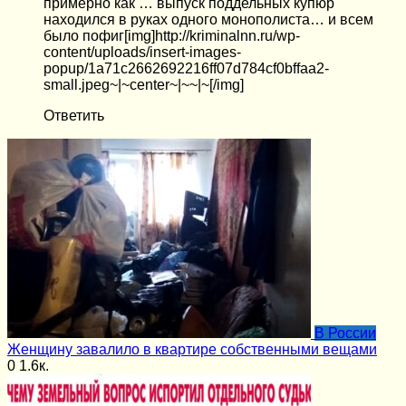
примерно как … выпуск поддельных купюр
находился в руках одного монополиста… и всем
было пофиг[img]http://kriminalnn.ru/wp-
content/uploads/insert-images-
popup/1a71c2662692216ff07d784cf0bffaa2-
small.jpeg~|~center~|~~|~[/img]
Ответить
В России
Женщину завалило в квартире собственными вещами
0
1.6к.