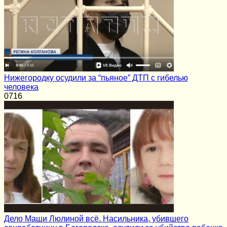
Нижегородку осудили за “пьяное” ДТП с гибелью
человека
0
716
Дело Маши Люлиной всё. Насильника, убившего