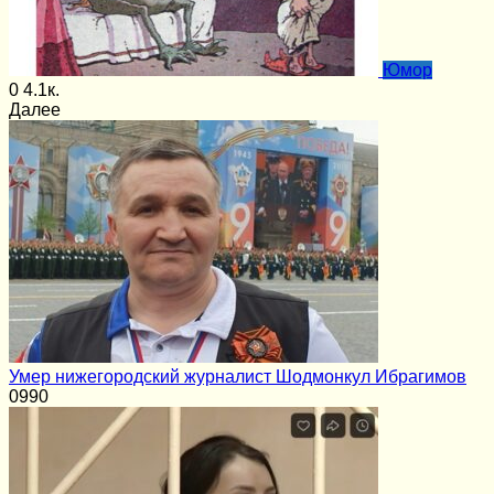
Юмор
0
4.1к.
Далее
Умер нижегородский журналист Шодмонкул Ибрагимов
0
990