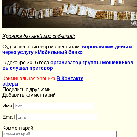
Хроника дальнейших событий:
Суд вынес приговор мошенникам,
воровавшим деньги
через услугу «Мобильный банк»
В декабре 2016 года
организатор группы мошенников
выслушал приговор
Криминальная хроника
В Контакте
аферы
Поделись с друзьями
Добавить комментарий
Имя
Email
Комментарий