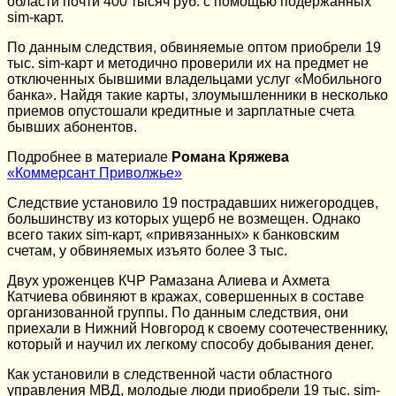
области почти 400 тысяч руб. с помощью подержанных
sim-карт.
По данным следствия, обвиняемые оптом приобрели 19
тыс. sim-карт и методично проверили их на предмет не
отключенных бывшими владельцами услуг «Мобильного
банка». Найдя такие карты, злоумышленники в несколько
приемов опустошали кредитные и зарплатные счета
бывших абонентов.
Подробнее в материале
Романа Кряжева
«Коммерсант Приволжье»
Следствие установило 19 пострадавших нижегородцев,
большинству из которых ущерб не возмещен. Однако
всего таких sim-карт, «привязанных» к банковским
счетам, у обвиняемых изъято более 3 тыс.
Двух уроженцев КЧР Рамазана Алиева и Ахмета
Катчиева обвиняют в кражах, совершенных в составе
организованной группы. По данным следствия, они
приехали в Нижний Новгород к своему соотечественнику,
который и научил их легкому способу добывания денег.
Как установили в следственной части областного
управления МВД, молодые люди приобрели 19 тыс. sim-