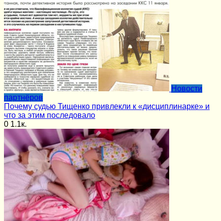
Новости
партнёров
Почему судью Тищенко привлекли к «дисциплинарке» и
что за этим последовало
0
1.1к.