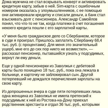
Дома мужчина не стал вскрывать конверт и активировать
кредитную карту, забыв о ней. Sim-карта c ошибочным
номером оказалась у злоумышленников, с ее помощью
они активировали кредитку и списали деньги, а банк стал
взыскивать долг с пенсионера. Александр Самойлов
понял, что что-то не так, когда платежи в счет погашения
некоего кредита пошли с его зарплатной карты.
«У меня было гражданское дело со Сбербанком, которое
в суде я проиграл. Пришлось заплатить Сбербанку 68,4
тыс. руб. (с процентами). Для меня это значительный
ущерб, мне его до сих пор никто не возместил», —
рассказал пенсионер, пытавшийся узнать у подсудимых,
вернут ли ему деньги.
Еще у одной пенсионерки из Заволжья с дебетовой
карты было похищено 18 тыс. руб., пока она лежала в
больнице, и карточку не заблокировал сын. Другой
потерпевший не дождался перечисления зарплаты на
свою карту.
Из допрошенных вчера в суде пяти потерпевших лишь
одна женщина из Заволжья не имела претензий к
подсудимым: к ней из Ростова-на-Дону приехал
родственник арестанта и отдал 36 тыс. руб., которыми