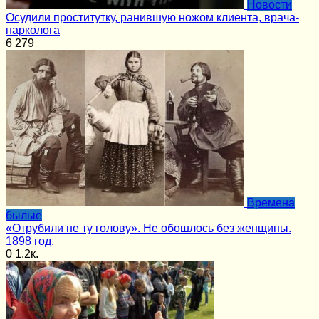
Новости
Осудили проститутку, ранившую ножом клиента, врача-
нарколога
6
279
Времена
былые
«Отрубили не ту голову». Не обошлось без женщины.
1898 год.
0
1.2к.