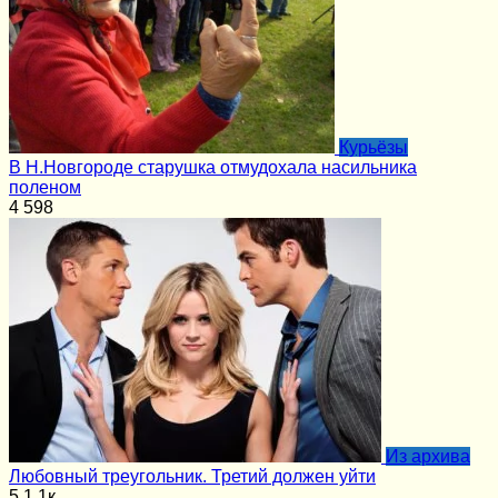
Курьёзы
В Н.Новгороде старушка отмудохала насильника
поленом
4
598
Из архива
Любовный треугольник. Третий должен уйти
5
1.1к.