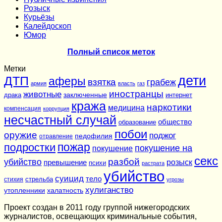
Розыск
Курьёзы
Калейдоскоп
Юмор
Полный список меток
Метки
дети
ДТП
аферы
взятка
грабеж
армия
власть
газ
иностранцы
животные
заключенные
драка
интернет
кража
наркотики
медицина
компенсация
коррупция
несчастный случай
общество
образование
побои
оружие
поджог
педофилия
отравление
подростки
пожар
покушение на
покушение
секс
разбой
убийство
розыск
превышение
психи
растрата
убийство
суицид
тело
стихия
стрельба
угрозы
хулиганство
утопленники
халатность
Проект создан в 2011 году группой нижегородских
журналистов, освещающих криминальные события,