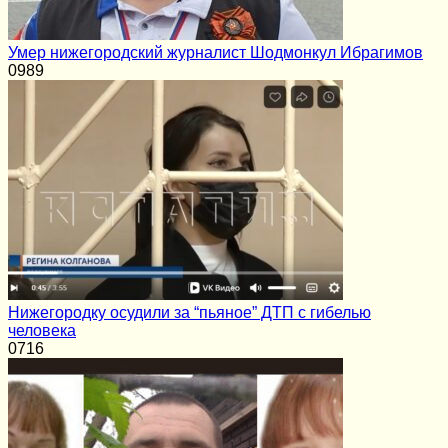
Умер нижегородский журналист Шодмонкул Ибрагимов
0
989
Нижегородку осудили за “пьяное” ДТП с гибелью
человека
0
716