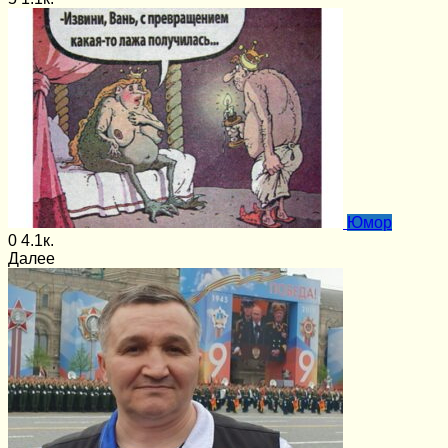
Юмор
0
4.1к.
Далее