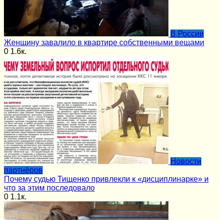
В России
Женщину завалило в квартире собственными вещами
0
1.6к.
Новости
партнёров
Почему судью Тищенко привлекли к «дисциплинарке» и
что за этим последовало
0
1.1к.