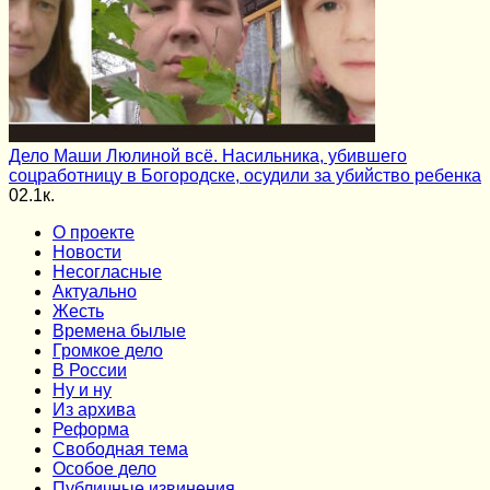
Дело Маши Люлиной всё. Насильника, убившего
соцработницу в Богородске, осудили за убийство ребенка
0
2.1к.
О проекте
Новости
Несогласные
Актуально
Жесть
Времена былые
Громкое дело
В России
Ну и ну
Из архива
Реформа
Cвободная тема
Особое дело
Публичные извинения