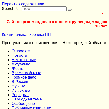
Перейти к содержанию
Search for:
Сайт не рекомендован к просмотру лицам, младше
18 лет
Криминальная хроника НН
Преступления и происшествия в Нижегородской области
О проекте
Новости
Несогласные
Актуально
Жесть
Времена былые
Громкое дело
В России
Ну и ну
Из архива
Реформа
Cвободная тема
Особое дело
Публичные извинения