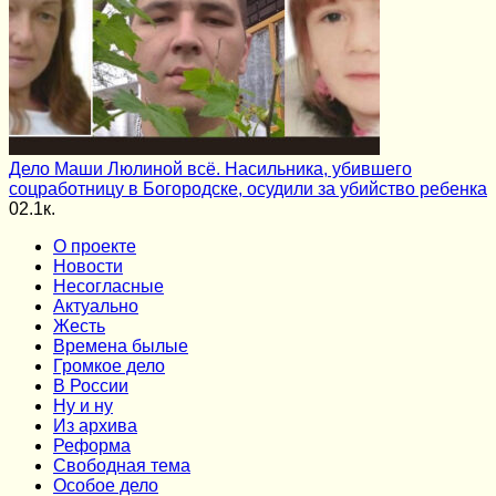
Дело Маши Люлиной всё. Насильника, убившего
соцработницу в Богородске, осудили за убийство ребенка
0
2.1к.
О проекте
Новости
Несогласные
Актуально
Жесть
Времена былые
Громкое дело
В России
Ну и ну
Из архива
Реформа
Cвободная тема
Особое дело