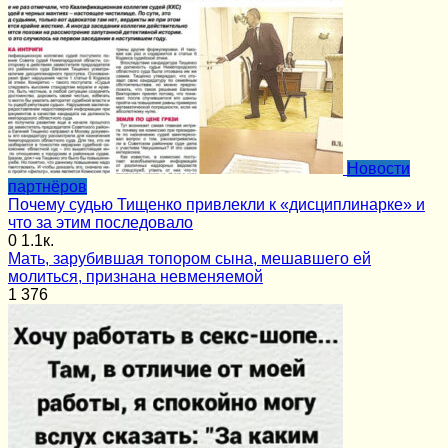
Новости
партнёров
Почему судью Тищенко привлекли к «дисциплинарке» и
что за этим последовало
0
1.1к.
Мать, зарубившая топором сына, мешавшего ей
молиться, признана невменяемой
1
376