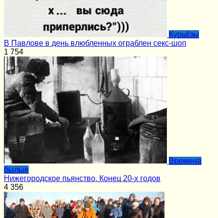
Курьёзы
В Павлове в день влюбленных ограблен секс-шоп
1
754
Времена
былые
Нижегородское пьянство. Конец 20-х годов
4
356