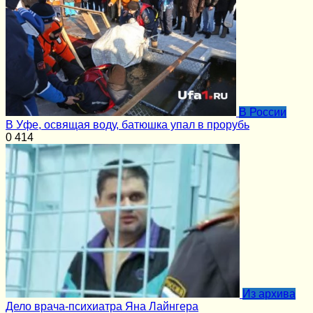
В России
В Уфе, освящая воду, батюшка упал в прорубь
0
414
Из архива
Дело врача-психиатра Яна Лайнгера