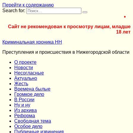
Перейти к содержанию
Search for:
Сайт не рекомендован к просмотру лицам, младше
18 лет
Криминальная хроника НН
Преступления и происшествия в Нижегородской области
О проекте
Новости
Несогласные
Актуально
Жесть
Времена былые
Громкое дело
В России
Ну и ну
Из архива
Реформа
Cвободная тема
Особое дело
Публичные извинения