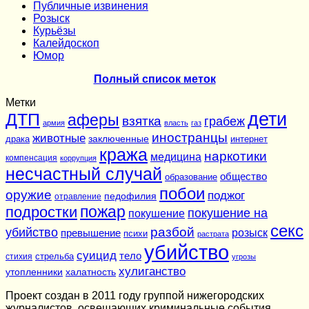
Публичные извинения
Розыск
Курьёзы
Калейдоскоп
Юмор
Полный список меток
Метки
дети
ДТП
аферы
взятка
грабеж
армия
власть
газ
иностранцы
животные
заключенные
драка
интернет
кража
наркотики
медицина
компенсация
коррупция
несчастный случай
общество
образование
побои
оружие
поджог
педофилия
отравление
подростки
пожар
покушение на
покушение
секс
разбой
убийство
розыск
превышение
психи
растрата
убийство
суицид
тело
стихия
стрельба
угрозы
хулиганство
утопленники
халатность
Проект создан в 2011 году группой нижегородских
журналистов, освещающих криминальные события,