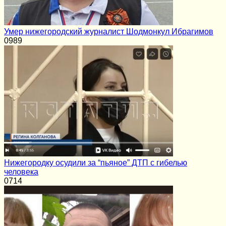
Умер нижегородский журналист Шодмонкул Ибрагимов
0
989
Нижегородку осудили за “пьяное” ДТП с гибелью
человека
0
714