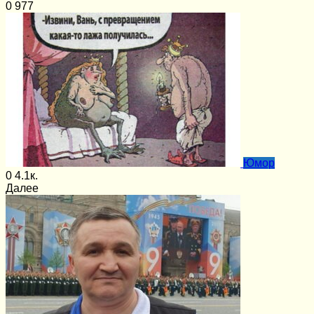
0
977
Юмор
0
4.1к.
Далее