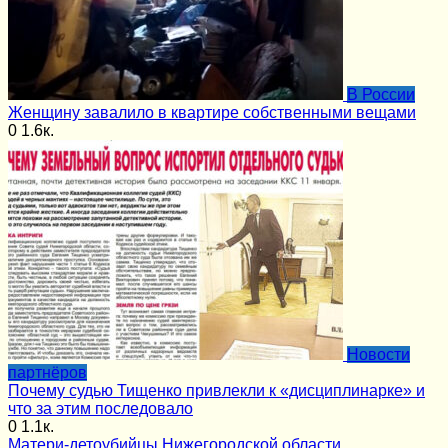
В России
Женщину завалило в квартире собственными вещами
0
1.6к.
Новости
партнёров
Почему судью Тищенко привлекли к «дисциплинарке» и
что за этим последовало
0
1.1к.
Матери-детоубийцы Нижегородской области