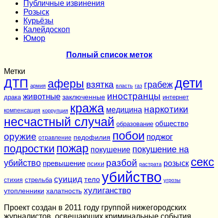
Публичные извинения
Розыск
Курьёзы
Калейдоскоп
Юмор
Полный список меток
Метки
дети
ДТП
аферы
взятка
грабеж
армия
власть
газ
иностранцы
животные
заключенные
драка
интернет
кража
наркотики
медицина
компенсация
коррупция
несчастный случай
общество
образование
побои
оружие
поджог
педофилия
отравление
подростки
пожар
покушение на
покушение
секс
разбой
убийство
розыск
превышение
психи
растрата
убийство
суицид
тело
стихия
стрельба
угрозы
хулиганство
утопленники
халатность
Проект создан в 2011 году группой нижегородских
журналистов, освещающих криминальные события,