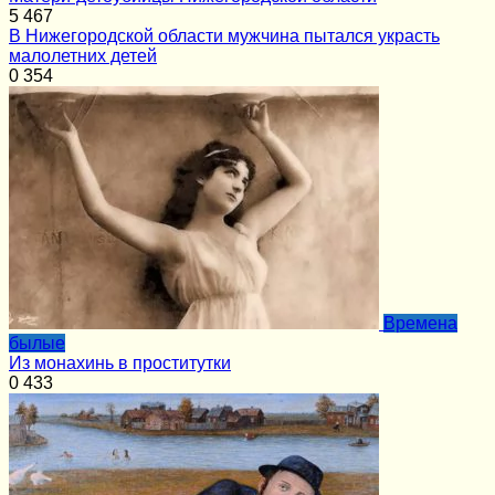
5
467
В Нижегородской области мужчина пытался украсть
малолетних детей
0
354
Времена
былые
Из монахинь в проститутки
0
433