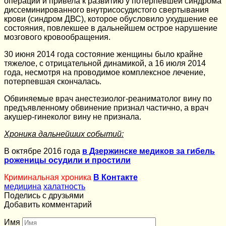
операции и привела к развитию у потерпевшей синдрома
диссеминированного внутрисосудистого свертывания
крови (синдром ДВС), которое обусловило ухудшение ее
состояния, повлекшее в дальнейшем острое нарушение
мозгового кровообращения.
30 июня 2014 года состояние женщины было крайне
тяжелое, с отрицательной динамикой, а 16 июля 2014
года, несмотря на проводимое комплексное лечение,
потерпевшая скончалась.
Обвиняемые врач анестезиолог-реаниматолог вину по
предъявленному обвинение признал частично, а врач
акушер-гинеколог вину не признала.
Хроника дальнейших событий:
В октябре 2016 года
в Дзержинске медиков за гибель
роженицы осудили и простили
Криминальная хроника
В Контакте
медицина
халатность
Поделись с друзьями
Добавить комментарий
Имя