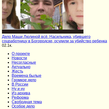
Дело Маши Люлиной всё. Насильника, убившего
соцработницу в Богородске, осудили за убийство ребенка
0
2.1к.
О проекте
Новости
Несогласные
Актуально
Жесть
Времена былые
Громкое дело
В России
Ну и ну
Из архива
Реформа
Cвободная тема
Особое дело