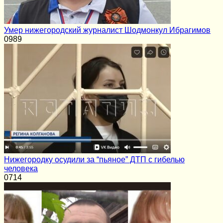
Умер нижегородский журналист Шодмонкул Ибрагимов
0
989
Нижегородку осудили за “пьяное” ДТП с гибелью
человека
0
714