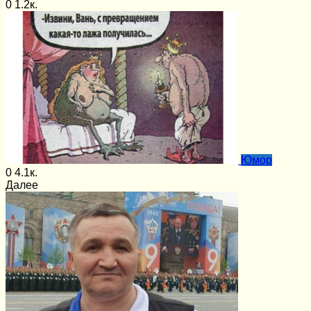
0
1.2к.
Юмор
0
4.1к.
Далее