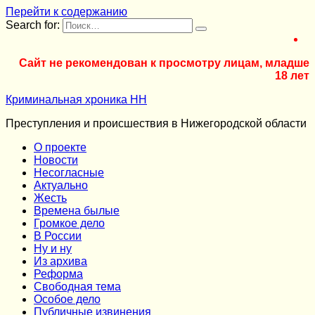
Перейти к содержанию
Search for:
Сайт не рекомендован к просмотру лицам, младше
18 лет
Криминальная хроника НН
Преступления и происшествия в Нижегородской области
О проекте
Новости
Несогласные
Актуально
Жесть
Времена былые
Громкое дело
В России
Ну и ну
Из архива
Реформа
Cвободная тема
Особое дело
Публичные извинения