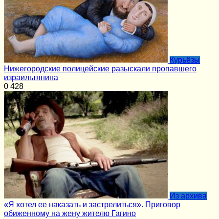
Курьёзы
Нижегородские полицейские разыскали пропавшего
израильтянина
0
428
Из архива
«Я хотел ее наказать и застрелиться». Приговор
обиженному на жену жителю Гагино