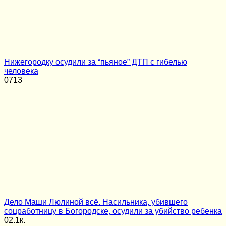
Нижегородку осудили за “пьяное” ДТП с гибелью
человека
0
713
Дело Маши Люлиной всё. Насильника, убившего
соцработницу в Богородске, осудили за убийство ребенка
0
2.1к.