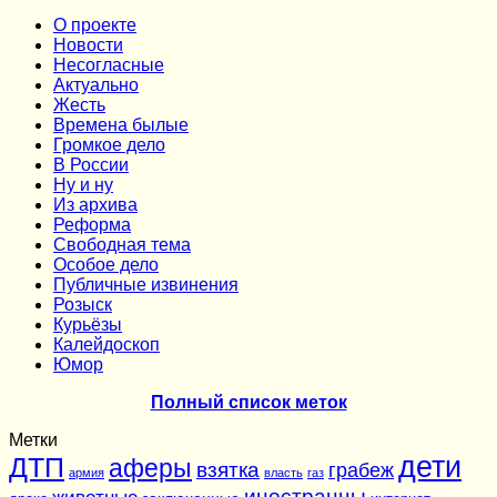
О проекте
Новости
Несогласные
Актуально
Жесть
Времена былые
Громкое дело
В России
Ну и ну
Из архива
Реформа
Cвободная тема
Особое дело
Публичные извинения
Розыск
Курьёзы
Калейдоскоп
Юмор
Полный список меток
Метки
дети
ДТП
аферы
взятка
грабеж
армия
власть
газ
иностранцы