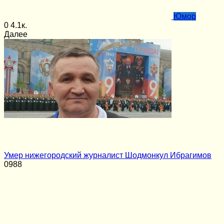
Юмор
0
4.1к.
Далее
Умер нижегородский журналист Шодмонкул Ибрагимов
0
988