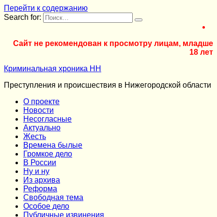
Перейти к содержанию
Search for:
Сайт не рекомендован к просмотру лицам, младше
18 лет
Криминальная хроника НН
Преступления и происшествия в Нижегородской области
О проекте
Новости
Несогласные
Актуально
Жесть
Времена былые
Громкое дело
В России
Ну и ну
Из архива
Реформа
Cвободная тема
Особое дело
Публичные извинения