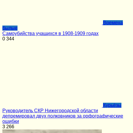
Времена
былые
Самоубийства учащихся в 1908-1909 годах
0
344
Курьёзы
Руководитель СКР Нижегородской области
депремировал двух полковников за орфографические
ошибки
3
266