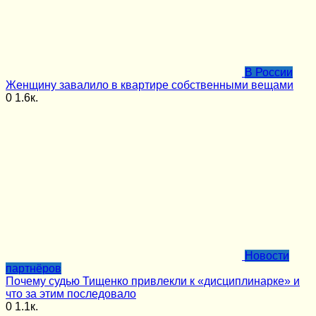
В России
Женщину завалило в квартире собственными вещами
0
1.6к.
Новости
партнёров
Почему судью Тищенко привлекли к «дисциплинарке» и
что за этим последовало
0
1.1к.