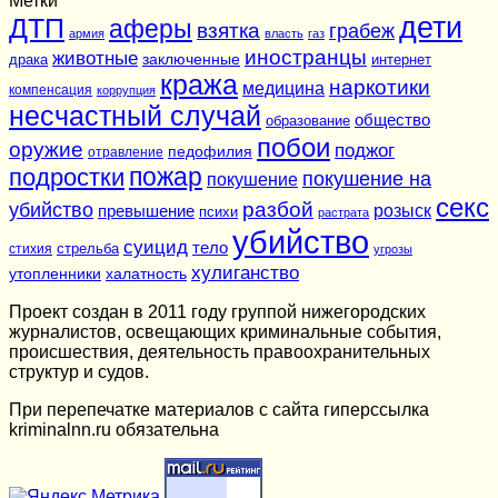
Метки
дети
ДТП
аферы
взятка
грабеж
армия
власть
газ
иностранцы
животные
заключенные
драка
интернет
кража
наркотики
медицина
компенсация
коррупция
несчастный случай
общество
образование
побои
оружие
поджог
педофилия
отравление
подростки
пожар
покушение на
покушение
секс
разбой
убийство
розыск
превышение
психи
растрата
убийство
суицид
тело
стихия
стрельба
угрозы
хулиганство
утопленники
халатность
Проект создан в 2011 году группой нижегородских
журналистов, освещающих криминальные события,
происшествия, деятельность правоохранительных
структур и судов.
При перепечатке материалов c сайта гиперссылка
kriminalnn.ru обязательна