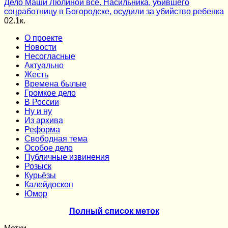
Дело Маши Люлиной всё. Насильника, убившего
соцработницу в Богородске, осудили за убийство ребенка
0
2.1к.
О проекте
Новости
Несогласные
Актуально
Жесть
Времена былые
Громкое дело
В России
Ну и ну
Из архива
Реформа
Cвободная тема
Особое дело
Публичные извинения
Розыск
Курьёзы
Калейдоскоп
Юмор
Полный список меток