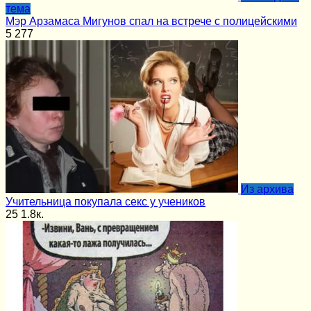
тема
Мэр Арзамаса Мигунов спал на встрече с полицейскими
5
277
Из архива
Учительница покупала секс у учеников
25
1.8к.