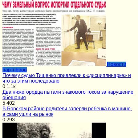
Новости
партнёров
Почему судью Тищенко привлекли к «дисциплинарке» и
что за этим последовало
0
1.1к.
Два нижегородца пытали знакомого током за нарушение
обещания
5
402
В Борском районе родители заперли ребенка в машине,
а сами ушли на рынок
0
293