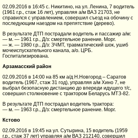
02.09.2016 в 16:45 с. Никитино, на ул. Ленина, 7 водитель
(1961 г.р., стаж 16 лет), управляя а/м ВАЗ 21703, не
справился с управлением, совершил съезд на обочину с
последующим наездом на препятствие (дерево).
В результате ДТП пострадали водитель и пассажир а/м:
— м. — 1961 г.р., Д/з: смертельное ранение. Морг.
— ж. — 1980 г.р., Д/з: ЗЧМТ, травматический шок, ушиб
мочеиспускательного канала, а/о. ЦРБ.
Госпитализирована.
Арзамасский район
02.09.2016 в 14:00 на 85 км а/д Н.Новгород – Саратов
водитель (1967, стаж 31 год), управляя а/м Хино 7, не
выбрал безопасную дистанцию до впереди идущего т/с,
совершил столкновение с трактором Беларусь МТЗ-82.
В результате ДТП пострадал водитель трактора:
— м. — 1963 г.р., Д/з: смертельное ранение. Морг.
Кстово
02.09.2016 в 19:45 на ул. Сутырина, 15 водитель (1959
г.р., стаж 37 лет) управляя а/м ВАЗ 212140, совершил