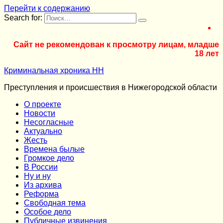
Перейти к содержанию
Search for:
Сайт не рекомендован к просмотру лицам, младше
18 лет
Криминальная хроника НН
Преступления и происшествия в Нижегородской области
О проекте
Новости
Несогласные
Актуально
Жесть
Времена былые
Громкое дело
В России
Ну и ну
Из архива
Реформа
Cвободная тема
Особое дело
Публичные извинения