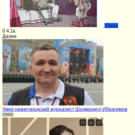
Юмор
0
4.1к.
Далее
Умер нижегородский журналист Шодмонкул Ибрагимов
0
990