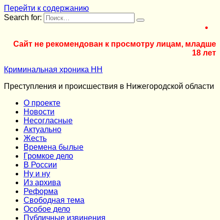
Перейти к содержанию
Search for:
Сайт не рекомендован к просмотру лицам, младше
18 лет
Криминальная хроника НН
Преступления и происшествия в Нижегородской области
О проекте
Новости
Несогласные
Актуально
Жесть
Времена былые
Громкое дело
В России
Ну и ну
Из архива
Реформа
Cвободная тема
Особое дело
Публичные извинения