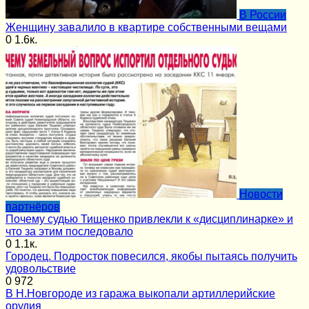
В России
Женщину завалило в квартире собственными вещами
0
1.6к.
Новости
партнёров
Почему судью Тищенко привлекли к «дисциплинарке» и
что за этим последовало
0
1.1к.
Городец. Подросток повесился, якобы пытаясь получить
удовольствие
0
972
В Н.Новгороде из гаража выкопали артиллерийские
орудия