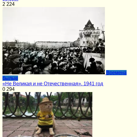
2
224
Времена
былые
«Не Великая и не Отечественная». 1941 год
0
294