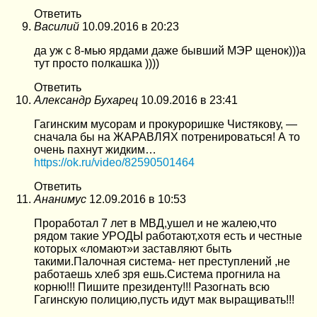
Ответить
Василий
10.09.2016 в 20:23
да уж с 8-мью ярдами даже бывший МЭР щенок)))а
тут просто полкашка ))))
Ответить
Александр Бухарец
10.09.2016 в 23:41
Гагинским мусорам и прокуроришке Чистякову, —
сначала бы на ЖАРАВЛЯХ потренироваться! А то
очень пахнут жидким…
https://ok.ru/video/82590501464
Ответить
Ананимус
12.09.2016 в 10:53
Проработал 7 лет в МВД,ушел и не жалею,что
рядом такие УРОДЫ работают,хотя есть и честные
которых «ломают»и заставляют быть
такими.Палочная система- нет преступлений ,не
работаешь хлеб зря ешь.Система прогнила на
корню!!! Пишите президенту!!! Разогнать всю
Гагинскую полицию,пусть идут мак выращивать!!!