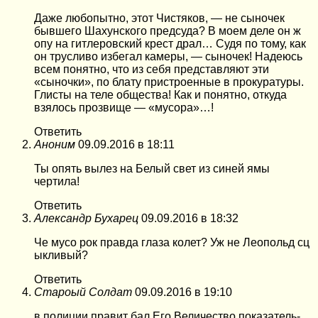
Даже любопытно, этот Чистяков, — не сыночек
бывшего Шахунского предсуда? В моем деле он ж
опу на гитлеровский крест драл… Судя по тому, как
он трусливо избегал камеры, — сыночек! Надеюсь
всем понятно, что из себя представляют эти
«сыночки», по блату пристроенные в прокуратуры.
Глисты на теле общества! Как и понятно, откуда
взялось прозвище — «мусора»…!
Ответить
Аноним
09.09.2016 в 18:11
Ты опять вылез на Белый свет из синей ямы
чертила!
Ответить
Александр Бухарец
09.09.2016 в 18:32
Че мусо рок правда глаза колет? Уж не Леопольд сц
ыкливый?
Ответить
Староый Солдат
09.09.2016 в 19:10
в полиции правит бал Его Величество показатель-