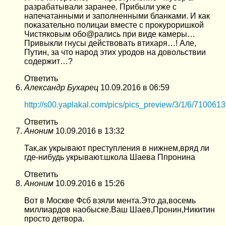
разрабатывали заранее. Прибыли уже с
напечатанными и заполненными бланками. И как
показательно полицаи вместе с прокуроришкой
Чистяковым обо@рались при виде камеры…
Привыкли гнусы действовать втихаря…! Але,
Путин, за что народ этих уродов на довольствии
содержит…?
Ответить
Александр Бухарец
10.09.2016 в 06:59
http://s00.yaplakal.com/pics/pics_preview/3/1/6/7100613
Ответить
Аноним
10.09.2016 в 13:32
Так,ак укрывают преступления в нижнем,вряд ли
где-нибудь укрывают.школа Шаева Ппронина
Ответить
Аноним
10.09.2016 в 15:26
Вот в Москве Фсб взяли мента.Это да,восемь
миллиардов наобыске.Ваш Шаев,Пронин,Никитин
просто детвора.