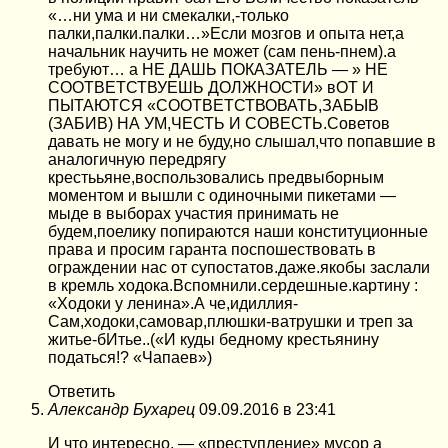
«…ни ума и ни смекалки,-только
палки,палки.палки…»Если мозгов и опыта нет,а
начальник научить не может (сам пень-пнем).а
требуют… а НЕ ДАШЬ ПОКАЗАТЕЛЬ — » НЕ
СООТВЕТСТВУЕШЬ ДОЛЖНОСТИ» вОТ И
ПЫТАЮТСЯ «СООТВЕТСТВОВАТЬ,ЗАБЫВ
(ЗАБИВ) НА УМ,ЧЕСТЬ И СОВЕСТЬ.Советов
давать не могу и не буду,но слышал,что попавшие в
аналогичную передрягу
крестььяне,воспользовались предвыборным
моментом и вышли с одиночными пикетами —
мыде в выборах участия принимать не
будем,поелику попираются наши конституционные
права и просим гаранта поспошествовать в
ограждении нас от супостатов.даже.якобы заслали
в кремль ходока.Вспомнили.сердешные.картину :
«Ходоки у ленина».А че,идиллия-
Сам,ходоки,самовар,плюшки-ватрушки и треп за
житье-бИтье..(«И куды бедному крестьянину
податься!? «Чапаев»)
Ответить
Александр Бухарец
09.09.2016 в 23:41
И что интересно, — «преступление» мусор а