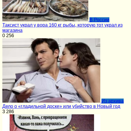
В России
Таксист украл у вора 160 кг рыбы, которую тот украл из
магазина
0
256
Из архива
Дело о «гладильной доске» или убийство в Новый год
3
286