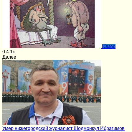
Юмор
0
4.1к.
Далее
Умер нижегородский журналист Шодмонкул Ибрагимов