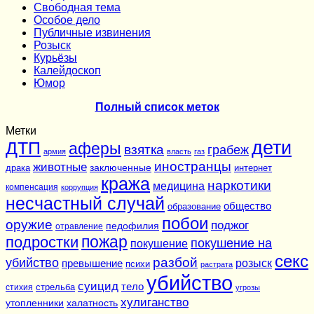
Cвободная тема
Особое дело
Публичные извинения
Розыск
Курьёзы
Калейдоскоп
Юмор
Полный список меток
Метки
дети
ДТП
аферы
взятка
грабеж
армия
власть
газ
иностранцы
животные
заключенные
драка
интернет
кража
наркотики
медицина
компенсация
коррупция
несчастный случай
общество
образование
побои
оружие
поджог
педофилия
отравление
подростки
пожар
покушение на
покушение
секс
разбой
убийство
розыск
превышение
психи
растрата
убийство
суицид
тело
стихия
стрельба
угрозы
хулиганство
утопленники
халатность