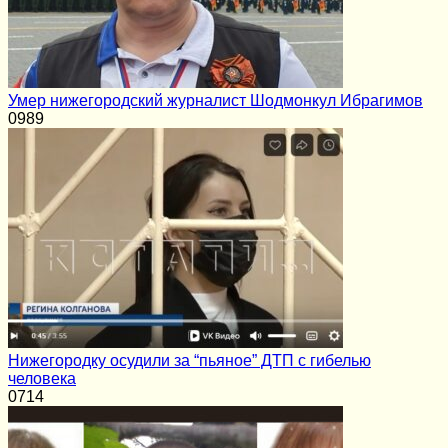
Умер нижегородский журналист Шодмонкул Ибрагимов
0
989
Нижегородку осудили за “пьяное” ДТП с гибелью
человека
0
714