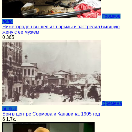
Громкое
дело
Нижегородец вышел из тюрьмы и застрелил бывшую
жену с ее мужем
0
365
Времена
былые
Бои в центре Сормова и Канавина. 1905 год
6
1.7к.