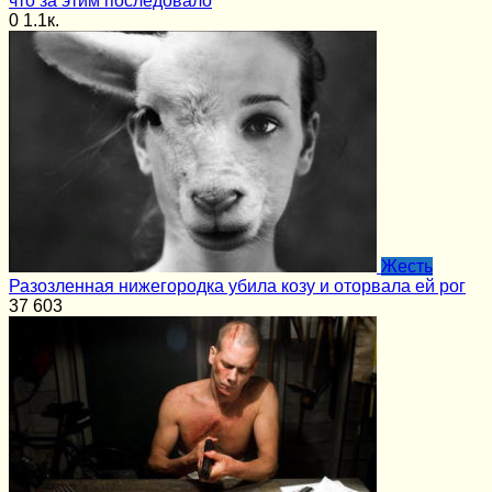
что за этим последовало
0
1.1к.
Жесть
Разозленная нижегородка убила козу и оторвала ей рог
37
603