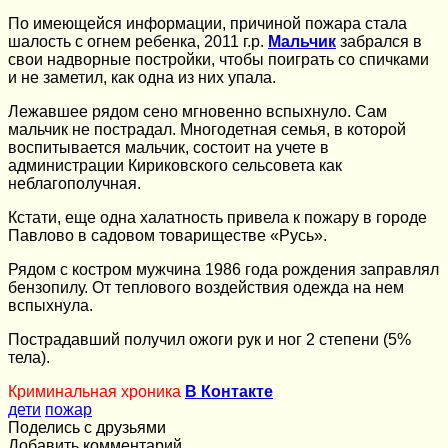
По имеющейся информации, причиной пожара стала
шалость с огнем ребенка, 2011 г.р.
Мальчик
забрался в
свои надворные постройки, чтобы поиграть со спичками
и не заметил, как одна из них упала.
Лежавшее рядом сено мгновенно вспыхнуло. Сам
мальчик не пострадал. Многодетная семья, в которой
воспитывается мальчик, состоит на учете в
администрации Кириковского сельсовета как
неблагополучная.
Кстати, еще одна халатность привела к пожару в городе
Павлово в садовом товариществе «Русь».
Рядом с костром мужчина 1986 года рождения заправлял
бензопилу. От теплового воздействия одежда на нем
вспыхнула.
Пострадавший получил ожоги рук и ног 2 степени (5%
тела).
Криминальная хроника
В Контакте
дети
пожар
Поделись с друзьями
Добавить комментарий