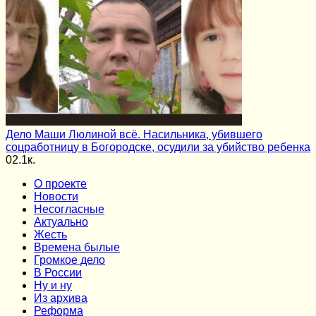
Дело Маши Люлиной всё. Насильника, убившего
соцработницу в Богородске, осудили за убийство ребенка
0
2.1к.
О проекте
Новости
Несогласные
Актуально
Жесть
Времена былые
Громкое дело
В России
Ну и ну
Из архива
Реформа