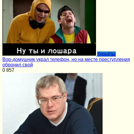
Курьёзы
Вор-домушник украл телефон, но на месте преступления
обронил свой
0
857