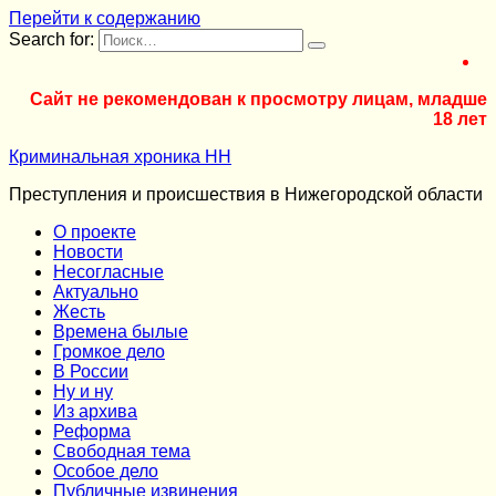
Перейти к содержанию
Search for:
Сайт не рекомендован к просмотру лицам, младше
18 лет
Криминальная хроника НН
Преступления и происшествия в Нижегородской области
О проекте
Новости
Несогласные
Актуально
Жесть
Времена былые
Громкое дело
В России
Ну и ну
Из архива
Реформа
Cвободная тема
Особое дело
Публичные извинения