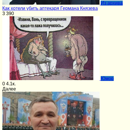
Из архива
Как хотели убить аптекаря Германа Князева
3
390
Юмор
0
4.1к.
Далее