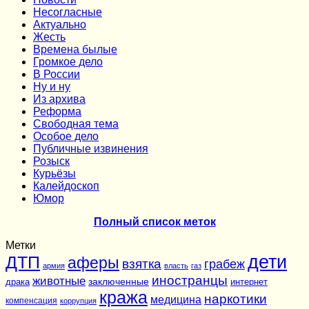
Несогласные
Актуально
Жесть
Времена былые
Громкое дело
В России
Ну и ну
Из архива
Реформа
Cвободная тема
Особое дело
Публичные извинения
Розыск
Курьёзы
Калейдоскоп
Юмор
Полный список меток
Метки
дети
ДТП
аферы
взятка
грабеж
армия
власть
газ
иностранцы
животные
заключенные
драка
интернет
кража
наркотики
медицина
компенсация
коррупция