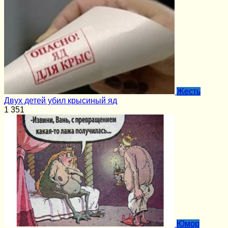
Жесть
Двух детей убил крысиный яд
1
351
Юмор