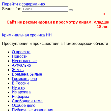
Перейти к содержанию
Search for:
Сайт не рекомендован к просмотру лицам, младше
18 лет
Криминальная хроника НН
Преступления и происшествия в Нижегородской области
О проекте
Новости
Несогласные
Актуально
Жесть
Времена былые
Громкое дело
В России
Ну и ну
Из архива
Реформа
Cвободная тема
Особое дело
Публичные извинения