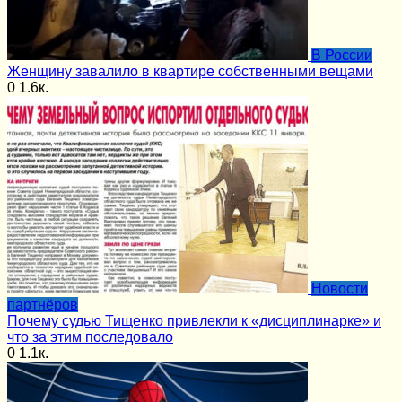
В России
Женщину завалило в квартире собственными вещами
0
1.6к.
Новости
партнёров
Почему судью Тищенко привлекли к «дисциплинарке» и
что за этим последовало
0
1.1к.