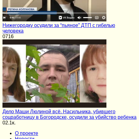
Нижегородку осудили за “пьяное” ДТП с гибелью
человека
0
716
Дело Маши Люлиной всё. Насильника, убившего
соцработницу в Богородске, осудили за убийство ребенка
0
2.1к.
О проекте
Новости