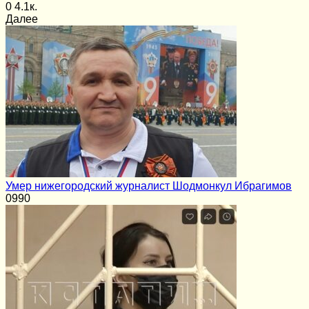
0
4.1к.
Далее
Умер нижегородский журналист Шодмонкул Ибрагимов
0
990