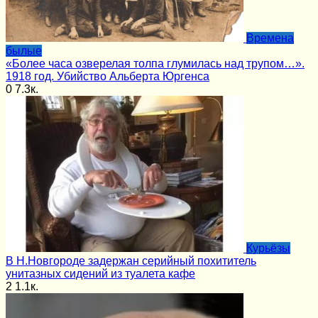
Времена
былые
«Более часа озверелая толпа глумилась над трупом…».
1918 год. Убийство Альберта Юргенса
0
7.3к.
Курьёзы
В Н.Новгороде задержан серийный похититель
унитазных сидений из туалета кафе
2
1.1к.