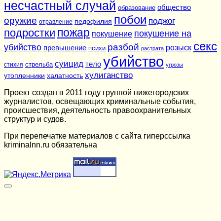
несчастный случай
общество
образование
побои
оружие
поджог
педофилия
отравление
подростки
пожар
покушение на
покушение
секс
разбой
убийство
розыск
превышение
психи
растрата
убийство
суицид
тело
стихия
стрельба
угрозы
хулиганство
утопленники
халатность
Проект создан в 2011 году группой нижегородских
журналистов, освещающих криминальные события,
происшествия, деятельность правоохранительных
структур и судов.
При перепечатке материалов c сайта гиперссылка
kriminalnn.ru обязательна