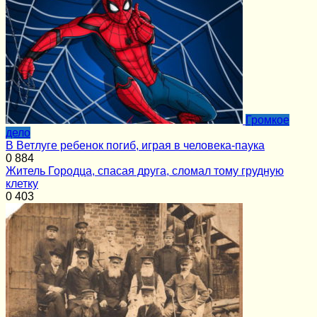
Громкое
дело
В Ветлуге ребенок погиб, играя в человека-паука
0
884
Житель Городца, спасая друга, сломал тому грудную
клетку
0
403