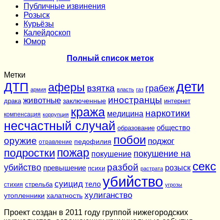
Публичные извинения
Розыск
Курьёзы
Калейдоскоп
Юмор
Полный список меток
Метки
дети
ДТП
аферы
взятка
грабеж
армия
власть
газ
иностранцы
животные
заключенные
драка
интернет
кража
наркотики
медицина
компенсация
коррупция
несчастный случай
общество
образование
побои
оружие
поджог
педофилия
отравление
подростки
пожар
покушение на
покушение
секс
разбой
убийство
розыск
превышение
психи
растрата
убийство
суицид
тело
стихия
стрельба
угрозы
хулиганство
утопленники
халатность
Проект создан в 2011 году группой нижегородских