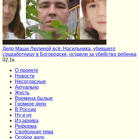
Дело Маши Люлиной всё. Насильника, убившего
соцработницу в Богородске, осудили за убийство ребенка
0
2.1к.
О проекте
Новости
Несогласные
Актуально
Жесть
Времена былые
Громкое дело
В России
Ну и ну
Из архива
Реформа
Cвободная тема
Особое дело