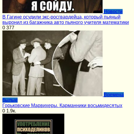
Новости
В Гагине осудили экс-росгвардейца, который пьяный
выронил из багажника авто пьяного учителя математики
0
377
Времена
былые
Горьковские Марвихеры. Карманники восьмидесятых
0
1.9к.