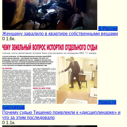
В России
Женщину завалило в квартире собственными вещами
0
1.6к.
Новости
партнёров
Почему судью Тищенко привлекли к «дисциплинарке» и
что за этим последовало
0
1.1к.