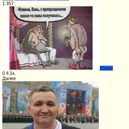
1
357
Юмор
0
4.1к.
Далее