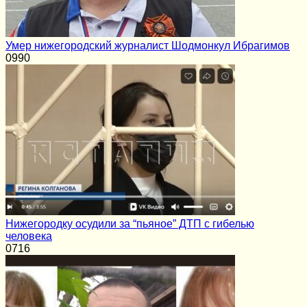
Умер нижегородский журналист Шодмонкул Ибрагимов
0
990
Нижегородку осудили за “пьяное” ДТП с гибелью
человека
0
716