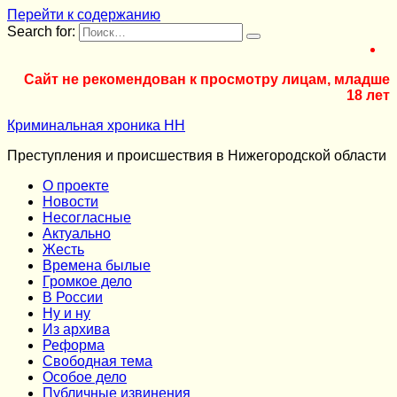
Перейти к содержанию
Search for:
Сайт не рекомендован к просмотру лицам, младше
18 лет
Криминальная хроника НН
Преступления и происшествия в Нижегородской области
О проекте
Новости
Несогласные
Актуально
Жесть
Времена былые
Громкое дело
В России
Ну и ну
Из архива
Реформа
Cвободная тема
Особое дело
Публичные извинения