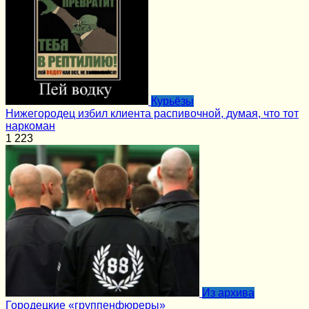
Курьёзы
Нижегородец избил клиента распивочной, думая, что тот
наркоман
1
223
Из архива
Городецкие «группенфюреры»