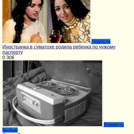
Новости
Иностранка в суматохе родила ребенка по чужому
паспорту
0
306
Времена
былые