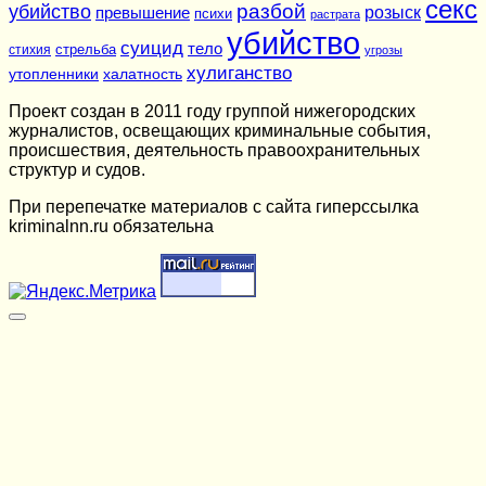
секс
разбой
убийство
розыск
превышение
психи
растрата
убийство
суицид
тело
стихия
стрельба
угрозы
хулиганство
утопленники
халатность
Проект создан в 2011 году группой нижегородских
журналистов, освещающих криминальные события,
происшествия, деятельность правоохранительных
структур и судов.
При перепечатке материалов c сайта гиперссылка
kriminalnn.ru обязательна