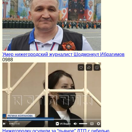
Умер нижегородский журналист Шодмонкул Ибрагимов
0
988
Нижегородку осудили за “пьяное” ДТП с гибелью