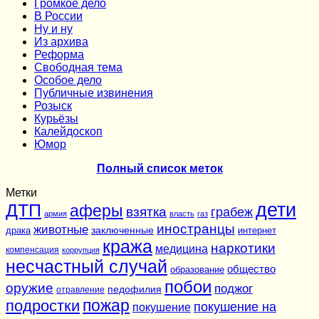
Громкое дело
В России
Ну и ну
Из архива
Реформа
Cвободная тема
Особое дело
Публичные извинения
Розыск
Курьёзы
Калейдоскоп
Юмор
Полный список меток
Метки
дети
ДТП
аферы
взятка
грабеж
армия
власть
газ
иностранцы
животные
заключенные
драка
интернет
кража
наркотики
медицина
компенсация
коррупция
несчастный случай
общество
образование
побои
оружие
поджог
педофилия
отравление
подростки
пожар
покушение на
покушение