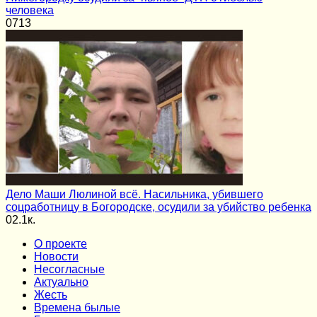
человека
0
713
Дело Маши Люлиной всё. Насильника, убившего
соцработницу в Богородске, осудили за убийство ребенка
0
2.1к.
О проекте
Новости
Несогласные
Актуально
Жесть
Времена былые