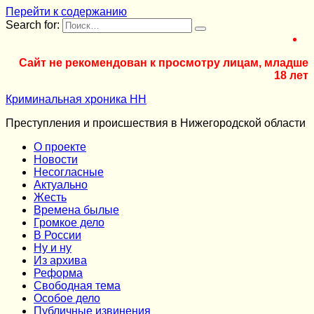
Перейти к содержанию
Search for:
Сайт не рекомендован к просмотру лицам, младше
18 лет
Криминальная хроника НН
Преступления и происшествия в Нижегородской области
О проекте
Новости
Несогласные
Актуально
Жесть
Времена былые
Громкое дело
В России
Ну и ну
Из архива
Реформа
Cвободная тема
Особое дело
Публичные извинения