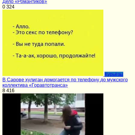
Дело «Романтиков»
0
324
Курьёзы
В Сарове хулиган домогается по телефону до мужского
коллектива «Горавтотранса»
8
416