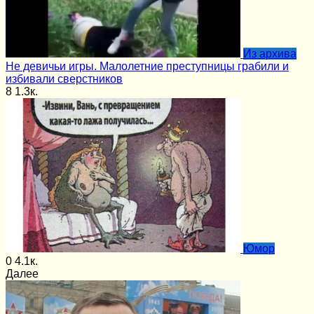
Из архива
Не девичьи игры. Малолетние преступницы грабили и
избивали сверстников
8
1.3к.
Юмор
0
4.1к.
Далее