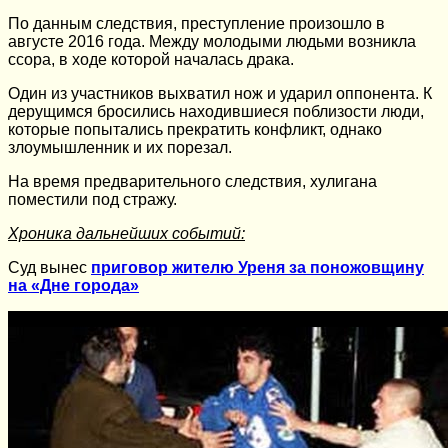
По данным следствия, преступление произошло в
августе 2016 года. Между молодыми людьми возникла
ссора, в ходе которой началась драка.
Один из участников выхватил нож и ударил оппонента. К
дерущимся бросились находившиеся поблизости люди,
которые попытались прекратить конфликт, однако
злоумышленник и их порезал.
На время предварительного следствия, хулигана
поместили под стражу.
Хроника дальнейших событий:
Суд вынес
приговор жителю Уреня за поножовщину
на «Дне города»