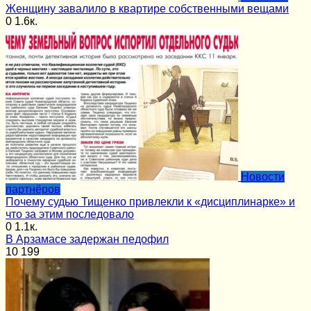
Женщину завалило в квартире собственными вещами
0
1.6к.
Новости
партнёров
Почему судью Тищенко привлекли к «дисциплинарке» и
что за этим последовало
0
1.1к.
В Арзамасе задержан педофил
10
199