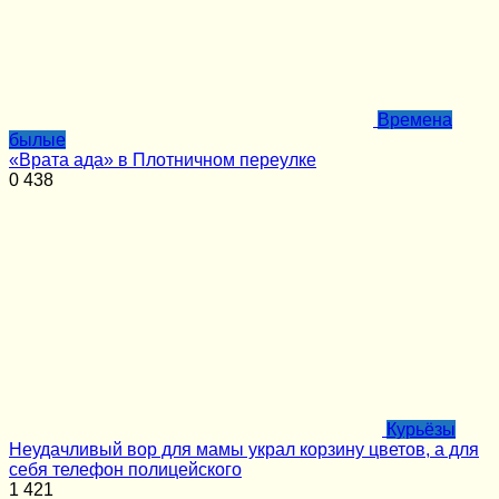
Времена
былые
«Врата ада» в Плотничном переулке
0
438
Курьёзы
Неудачливый вор для мамы украл корзину цветов, а для
себя телефон полицейского
1
421