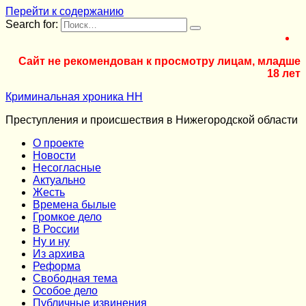
Перейти к содержанию
Search for:
Сайт не рекомендован к просмотру лицам, младше
18 лет
Криминальная хроника НН
Преступления и происшествия в Нижегородской области
О проекте
Новости
Несогласные
Актуально
Жесть
Времена былые
Громкое дело
В России
Ну и ну
Из архива
Реформа
Cвободная тема
Особое дело
Публичные извинения