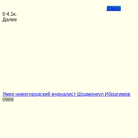
Юмор
0
4.1к.
Далее
Умер нижегородский журналист Шодмонкул Ибрагимов
0
989