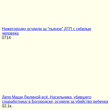
Нижегородку осудили за “пьяное” ДТП с гибелью
человека
0
714
Дело Маши Люлиной всё. Насильника, убившего
соцработницу в Богородске, осудили за убийство ребенка
0
2.1к.