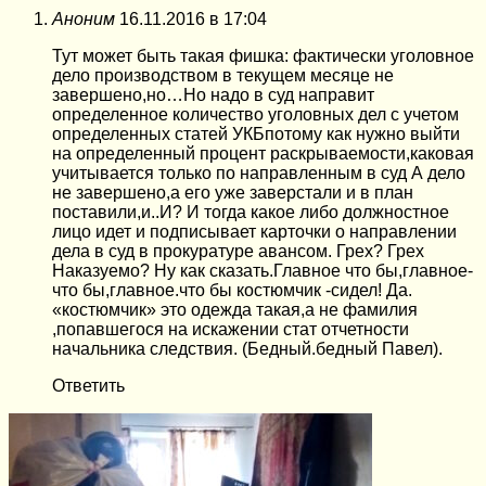
Аноним
16.11.2016 в 17:04
Тут может быть такая фишка: фактически уголовное
дело производством в текущем месяце не
завершено,но…Но надо в суд направит
определенное количество уголовных дел с учетом
определенных статей УКБпотому как нужно выйти
на определенный процент раскрываемости,каковая
учитывается только по направленным в суд А дело
не завершено,а его уже заверстали и в план
поставили,и..И? И тогда какое либо должностное
лицо идет и подписывает карточки о направлении
дела в суд в прокуратуре авансом. Грех? Грех
Наказуемо? Ну как сказать.Главное что бы,главное-
что бы,главное.что бы костюмчик -сидел! Да.
«костюмчик» это одежда такая,а не фамилия
,попавшегося на искажении стат отчетности
начальника следствия. (Бедный.бедный Павел).
Ответить