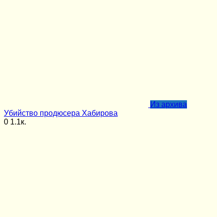
Из архива
Убийство продюсера Хабирова
0
1.1к.