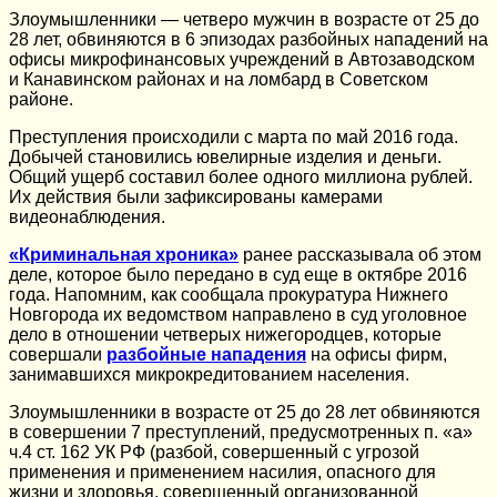
Злоумышленники — четверо мужчин в возрасте от 25 до
28 лет, обвиняются в 6 эпизодах разбойных нападений на
офисы микрофинансовых учреждений в Автозаводском
и Канавинском районах и на ломбард в Советском
районе.
Преступления происходили с марта по май 2016 года.
Добычей становились ювелирные изделия и деньги.
Общий ущерб составил более одного миллиона рублей.
Их действия были зафиксированы камерами
видеонаблюдения.
«Криминальная хроника»
ранее рассказывала об этом
деле, которое было передано в суд еще в октябре 2016
года. Напомним, как сообщала прокуратура Нижнего
Новгорода их ведомством направлено в суд уголовное
дело в отношении четверых нижегородцев, которые
совершали
разбойные нападения
на офисы фирм,
занимавшихся микрокредитованием населения.
Злоумышленники в возрасте от 25 до 28 лет обвиняются
в совершении 7 преступлений, предусмотренных п. «а»
ч.4 ст. 162 УК РФ (разбой, совершенный с угрозой
применения и применением насилия, опасного для
жизни и здоровья, совершенный организованной