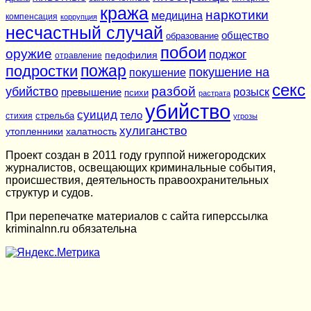
кража
наркотики
медицина
компенсация
коррупция
несчастный случай
общество
образование
побои
оружие
поджог
педофилия
отравление
подростки
пожар
покушение на
покушение
секс
разбой
убийство
розыск
превышение
психи
растрата
убийство
суицид
тело
стихия
стрельба
угрозы
хулиганство
утопленники
халатность
Проект создан в 2011 году группой нижегородских
журналистов, освещающих криминальные события,
происшествия, деятельность правоохранительных
структур и судов.
При перепечатке материалов c сайта гиперссылка
kriminalnn.ru обязательна