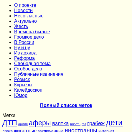
О проекте
Новости
Несогласные
Актуально
Жесть
Времена былые
Громкое дело
В России
Ну и ну
Из архива
Реформа
Cвободная тема
Особое дело
Публичные извинения
Розыск
Курьёзы
Калейдоскоп
Юмор
Полный список меток
Метки
дети
ДТП
аферы
взятка
грабеж
армия
власть
газ
иностранцы
животные
заключенные
драка
интернет