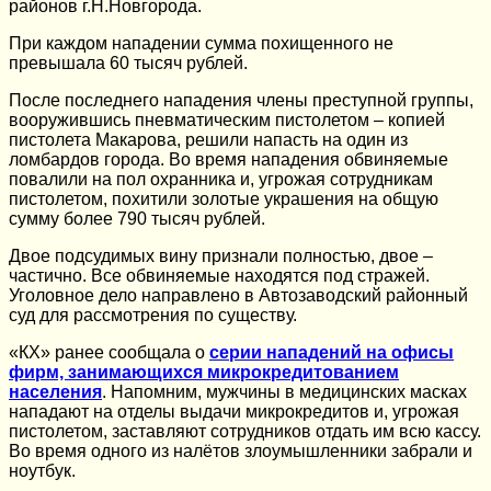
районов г.Н.Новгорода.
При каждом нападении сумма похищенного не
превышала 60 тысяч рублей.
После последнего нападения члены преступной группы,
вооружившись пневматическим пистолетом – копией
пистолета Макарова, решили напасть на один из
ломбардов города. Во время нападения обвиняемые
повалили на пол охранника и, угрожая сотрудникам
пистолетом, похитили золотые украшения на общую
сумму более 790 тысяч рублей.
Двое подсудимых вину признали полностью, двое –
частично. Все обвиняемые находятся под стражей.
Уголовное дело направлено в Автозаводский районный
суд для рассмотрения по существу.
«КХ» ранее сообщала о
серии нападений на офисы
фирм, занимающихся микрокредитованием
населения
. Напомним, мужчины в медицинских масках
нападают на отделы выдачи микрокредитов и, угрожая
пистолетом, заставляют сотрудников отдать им всю кассу.
Во время одного из налётов злоумышленники забрали и
ноутбук.