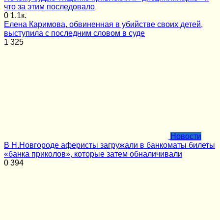
что за этим последовало
0
1.1к.
Елена Каримова, обвиненная в убийстве своих детей,
выступила с последним словом в суде
1
325
Новости
В Н.Новгороде аферисты загружали в банкоматы билеты
«банка приколов», которые затем обналичивали
0
394