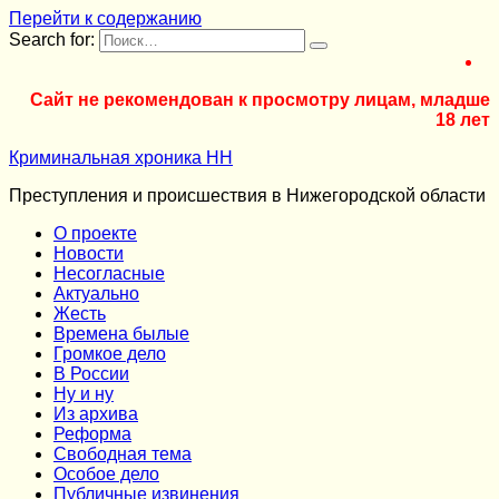
Перейти к содержанию
Search for:
Сайт не рекомендован к просмотру лицам, младше
18 лет
Криминальная хроника НН
Преступления и происшествия в Нижегородской области
О проекте
Новости
Несогласные
Актуально
Жесть
Времена былые
Громкое дело
В России
Ну и ну
Из архива
Реформа
Cвободная тема
Особое дело
Публичные извинения