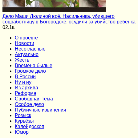
Дело Маши Люлиной всё. Насильника, убившего
соцработницу в Богородске, осудили за убийство ребенка
0
2.1к.
О проекте
Новости
Несогласные
Актуально
Жесть
Времена былые
Громкое дело
В России
Ну и ну
Из архива
Реформа
Cвободная тема
Особое дело
Публичные извинения
Розыск
Курьёзы
Калейдоскоп
Юмор