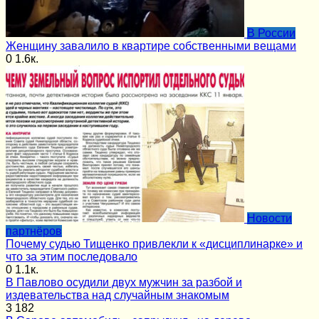
В России
Женщину завалило в квартире собственными вещами
0
1.6к.
Новости
партнёров
Почему судью Тищенко привлекли к «дисциплинарке» и
что за этим последовало
0
1.1к.
В Павлово осудили двух мужчин за разбой и
издевательства над случайным знакомым
3
182