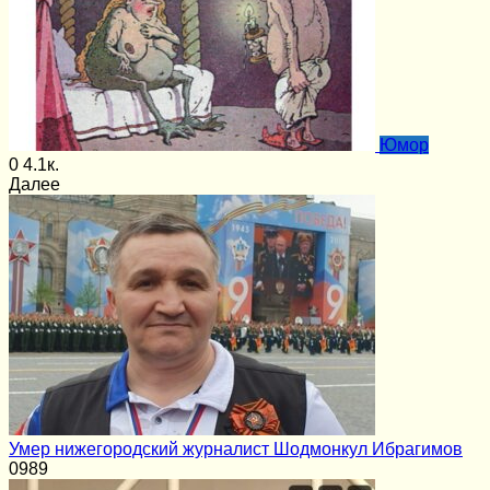
Юмор
0
4.1к.
Далее
Умер нижегородский журналист Шодмонкул Ибрагимов
0
989