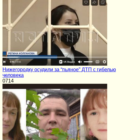
Нижегородку осудили за “пьяное” ДТП с гибелью
человека
0
714