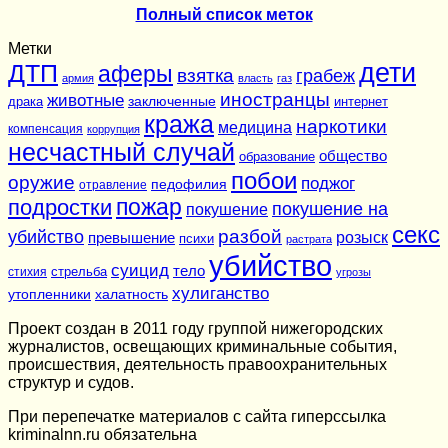
Полный список меток
Метки
дети
ДТП
аферы
взятка
грабеж
армия
власть
газ
иностранцы
животные
заключенные
драка
интернет
кража
наркотики
медицина
компенсация
коррупция
несчастный случай
общество
образование
побои
оружие
поджог
педофилия
отравление
подростки
пожар
покушение на
покушение
секс
разбой
убийство
розыск
превышение
психи
растрата
убийство
суицид
тело
стихия
стрельба
угрозы
хулиганство
утопленники
халатность
Проект создан в 2011 году группой нижегородских
журналистов, освещающих криминальные события,
происшествия, деятельность правоохранительных
структур и судов.
При перепечатке материалов c сайта гиперссылка
kriminalnn.ru обязательна