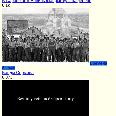
В Сарове автомобиль «запрыгнул» на дерево
0
1к.
Времена
былые
Банды Сормова
0
873