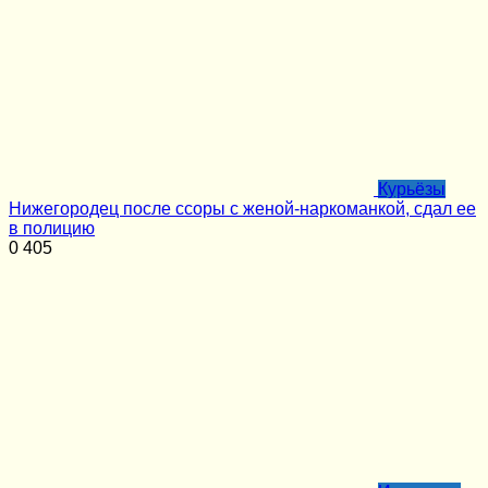
Курьёзы
Нижегородец после ссоры с женой-наркоманкой, сдал ее
в полицию
0
405