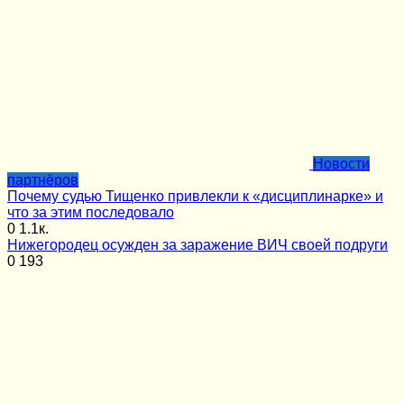
Новости
партнёров
Почему судью Тищенко привлекли к «дисциплинарке» и
что за этим последовало
0
1.1к.
Нижегородец осужден за заражение ВИЧ своей подруги
0
193