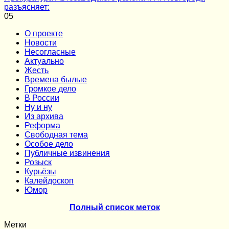
разъясняет:
0
5
О проекте
Новости
Несогласные
Актуально
Жесть
Времена былые
Громкое дело
В России
Ну и ну
Из архива
Реформа
Cвободная тема
Особое дело
Публичные извинения
Розыск
Курьёзы
Калейдоскоп
Юмор
Полный список меток
Метки