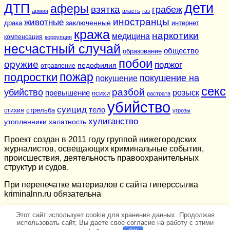
дети
ДТП
аферы
взятка
грабеж
армия
власть
газ
иностранцы
животные
заключенные
драка
интернет
кража
наркотики
медицина
компенсация
коррупция
несчастный случай
общество
образование
побои
оружие
поджог
педофилия
отравление
подростки
пожар
покушение на
покушение
секс
разбой
убийство
розыск
превышение
психи
растрата
убийство
суицид
тело
стихия
стрельба
угрозы
хулиганство
утопленники
халатность
Проект создан в 2011 году группой нижегородских
журналистов, освещающих криминальные события,
происшествия, деятельность правоохранительных
структур и судов.
При перепечатке материалов c сайта гиперссылка
kriminalnn.ru обязательна
Этот сайт использует cookie для хранения данных. Продолжая
использовать сайт, Вы даете свое согласие на работу с этими