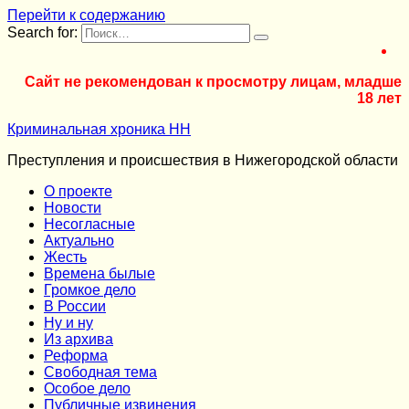
Перейти к содержанию
Search for:
Сайт не рекомендован к просмотру лицам, младше
18 лет
Криминальная хроника НН
Преступления и происшествия в Нижегородской области
О проекте
Новости
Несогласные
Актуально
Жесть
Времена былые
Громкое дело
В России
Ну и ну
Из архива
Реформа
Cвободная тема
Особое дело
Публичные извинения