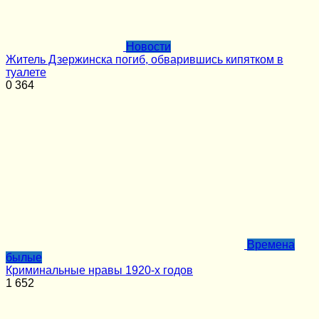
Новости
Житель Дзержинска погиб, обварившись кипятком в
туалете
0
364
Времена
былые
Криминальные нравы 1920-х годов
1
652