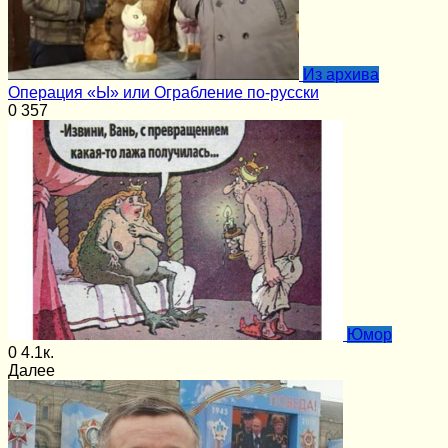
Из архива
Операция «Ы» или Ограбление по-русски
0
357
Юмор
0
4.1к.
Далее