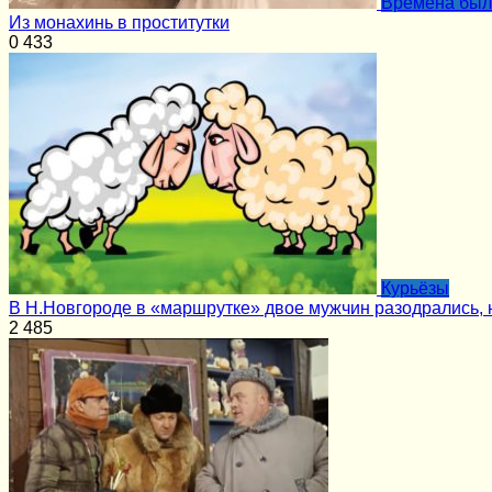
Времена бы
Из монахинь в проститутки
0
433
Курьёзы
В Н.Новгороде в «маршрутке» двое мужчин разодрались, 
2
485