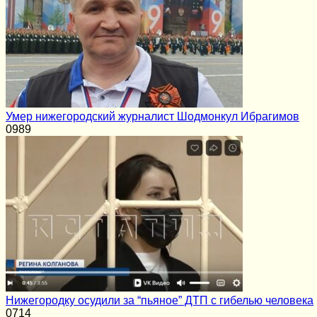
Умер нижегородский журналист Шодмонкул Ибрагимов
0
989
Нижегородку осудили за “пьяное” ДТП с гибелью человека
0
714