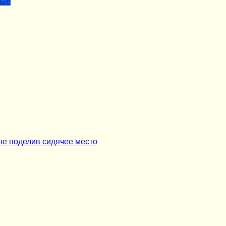
лые
не поделив сидячее место