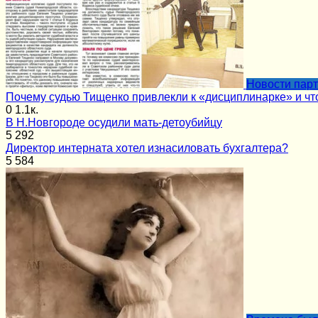
Новости пар
Почему судью Тищенко привлекли к «дисциплинарке» и чт
0
1.1к.
В Н.Новгороде осудили мать-детоубийцу
5
292
Директор интерната хотел изнасиловать бухгалтера?
5
584