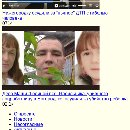
Нижегородку осудили за “пьяное” ДТП с гибелью
человека
0
714
Дело Маши Люлиной всё. Насильника, убившего
соцработницу в Богородске, осудили за убийство ребенка
0
2.1к.
О проекте
Новости
Несогласные
Актуально