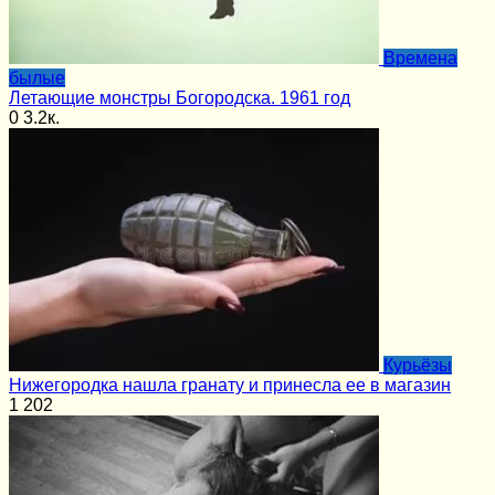
Времена
былые
Летающие монстры Богородска. 1961 год
0
3.2к.
Курьёзы
Нижегородка нашла гранату и принесла ее в магазин
1
202