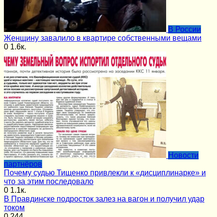
В России
Женщину завалило в квартире собственными вещами
0
1.6к.
Новости
партнёров
Почему судью Тищенко привлекли к «дисциплинарке» и
что за этим последовало
0
1.1к.
В Правдинске подросток залез на вагон и получил удар
током
0
244