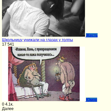
Жесть
Школьницу унижали на глазах у толпы
17
541
Юмор
0
4.1к.
Далее