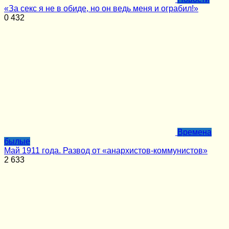
«За секс я не в обиде, но он ведь меня и ограбил!»
0
432
Времена
былые
Май 1911 года. Развод от «анархистов-коммунистов»
2
633