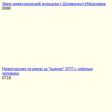
Умер нижегородский журналист Шодмонкул Ибрагимов
0
990
Нижегородку осудили за “пьяное” ДТП с гибелью
человека
0
716