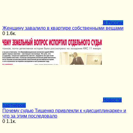
В России
Женщину завалило в квартире собственными вещами
0
1.6к.
Новости
партнёров
Почему судью Тищенко привлекли к «дисциплинарке» и
что за этим последовало
0
1.1к.