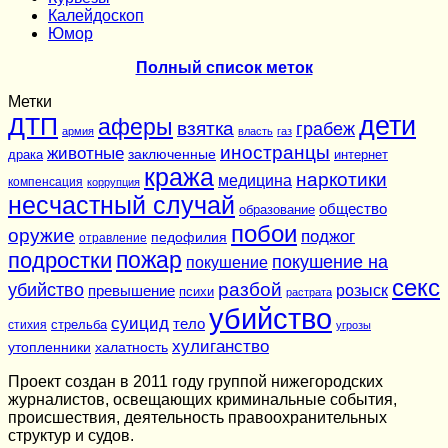
Калейдоскоп
Юмор
Полный список меток
Метки
дети
ДТП
аферы
взятка
грабеж
армия
власть
газ
иностранцы
животные
заключенные
драка
интернет
кража
наркотики
медицина
компенсация
коррупция
несчастный случай
общество
образование
побои
оружие
поджог
педофилия
отравление
подростки
пожар
покушение на
покушение
секс
разбой
убийство
розыск
превышение
психи
растрата
убийство
суицид
тело
стихия
стрельба
угрозы
хулиганство
утопленники
халатность
Проект создан в 2011 году группой нижегородских
журналистов, освещающих криминальные события,
происшествия, деятельность правоохранительных
структур и судов.