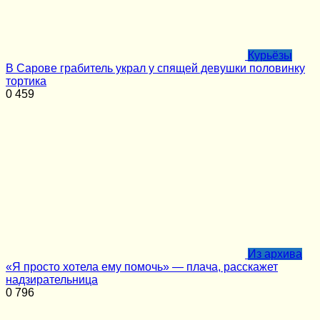
Курьёзы
В Сарове грабитель украл у спящей девушки половинку
тортика
0
459
Из архива
«Я просто хотела ему помочь» — плача, расскажет
надзирательница
0
796