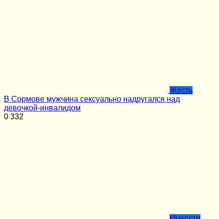
Жесть
В Сормове мужчина сексуально надругался над
девочкой-инвалидом
0
332
Новости