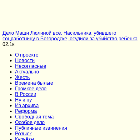
Дело Маши Люлиной всё. Насильника, убившего
соцработницу в Богородске, осудили за убийство ребенка
0
2.1к.
О проекте
Новости
Несогласные
Актуально
Жесть
Времена былые
Громкое дело
В России
Ну и ну
Из архива
Реформа
Cвободная тема
Особое дело
Публичные извинения
Розыск
Курьёзы