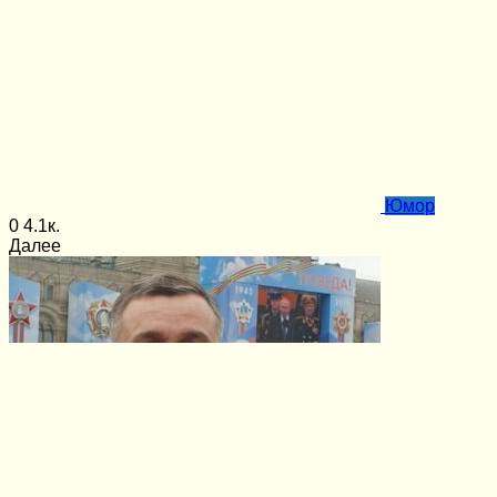
Юмор
0
4.1к.
Далее