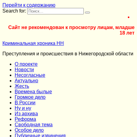
Перейти к содержанию
Search for:
Сайт не рекомендован к просмотру лицам, младше
18 лет
Криминальная хроника НН
Преступления и происшествия в Нижегородской области
О проекте
Новости
Несогласные
Актуально
Жесть
Времена былые
Громкое дело
В России
Ну и ну
Из архива
Реформа
Cвободная тема
Особое дело
Публичные извинения