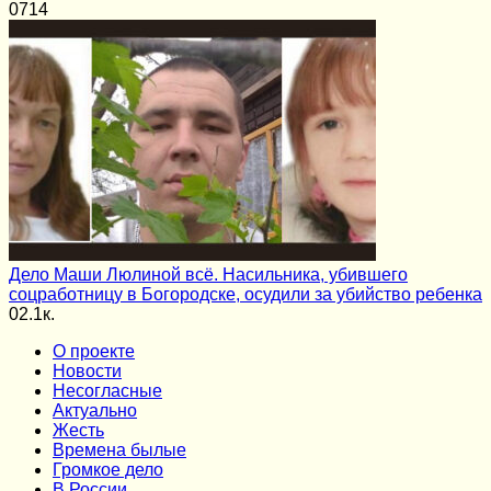
0
714
Дело Маши Люлиной всё. Насильника, убившего
соцработницу в Богородске, осудили за убийство ребенка
0
2.1к.
О проекте
Новости
Несогласные
Актуально
Жесть
Времена былые
Громкое дело
В России