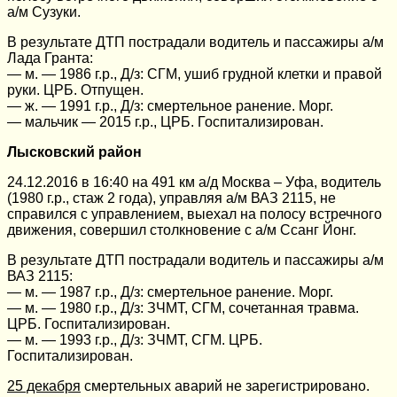
а/м Сузуки.
В результате ДТП пострадали водитель и пассажиры а/м
Лада Гранта:
— м. — 1986 г.р., Д/з: СГМ, ушиб грудной клетки и правой
руки. ЦРБ. Отпущен.
— ж. — 1991 г.р., Д/з: смертельное ранение. Морг.
— мальчик — 2015 г.р., ЦРБ. Госпитализирован.
Лысковский район
24.12.2016 в 16:40 на 491 км а/д Москва – Уфа, водитель
(1980 г.р., стаж 2 года), управляя а/м ВАЗ 2115, не
справился с управлением, выехал на полосу встречного
движения, совершил столкновение с а/м Ссанг Йонг.
В результате ДТП пострадали водитель и пассажиры а/м
ВАЗ 2115:
— м. — 1987 г.р., Д/з: смертельное ранение. Морг.
— м. — 1980 г.р., Д/з: ЗЧМТ, СГМ, сочетанная травма.
ЦРБ. Госпитализирован.
— м. — 1993 г.р., Д/з: ЗЧМТ, СГМ. ЦРБ.
Госпитализирован.
25 декабря
смертельных аварий не зарегистрировано.