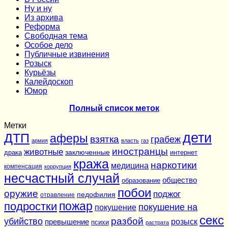
Ну и ну
Из архива
Реформа
Cвободная тема
Особое дело
Публичные извинения
Розыск
Курьёзы
Калейдоскоп
Юмор
Полный список меток
Метки
дети
ДТП
аферы
взятка
грабеж
армия
власть
газ
иностранцы
животные
заключенные
драка
интернет
кража
наркотики
медицина
компенсация
коррупция
несчастный случай
общество
образование
побои
оружие
поджог
педофилия
отравление
подростки
пожар
покушение на
покушение
секс
разбой
убийство
розыск
превышение
психи
растрата