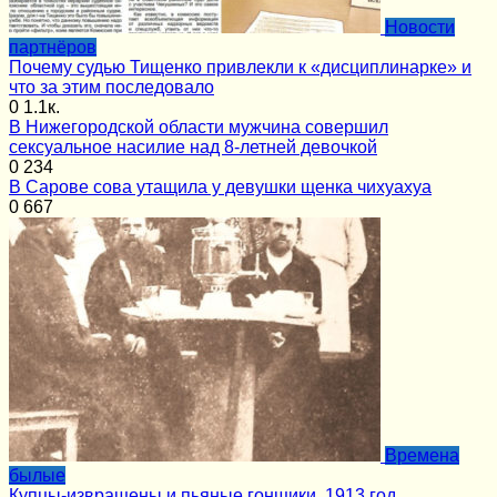
Новости
партнёров
Почему судью Тищенко привлекли к «дисциплинарке» и
что за этим последовало
0
1.1к.
В Нижегородской области мужчина совершил
сексуальное насилие над 8-летней девочкой
0
234
В Сарове сова утащила у девушки щенка чихуахуа
0
667
Времена
былые
Купцы-извращены и пьяные гонщики. 1913 год