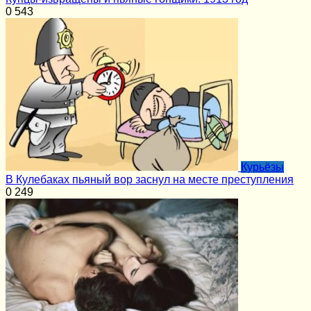
0
543
Курьёзы
В Кулебаках пьяный вор заснул на месте преступления
0
249