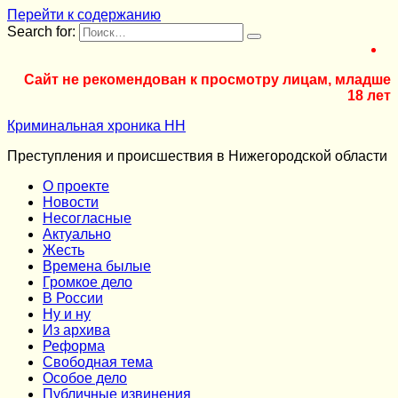
Перейти к содержанию
Search for:
Сайт не рекомендован к просмотру лицам, младше
18 лет
Криминальная хроника НН
Преступления и происшествия в Нижегородской области
О проекте
Новости
Несогласные
Актуально
Жесть
Времена былые
Громкое дело
В России
Ну и ну
Из архива
Реформа
Cвободная тема
Особое дело
Публичные извинения