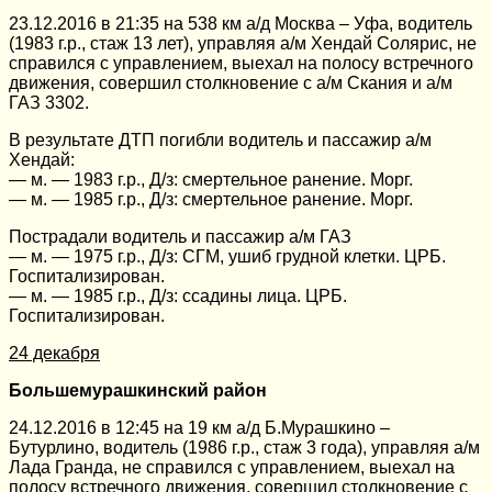
23.12.2016 в 21:35 на 538 км а/д Москва – Уфа, водитель
(1983 г.р., стаж 13 лет), управляя а/м Хендай Солярис, не
справился с управлением, выехал на полосу встречного
движения, совершил столкновение с а/м Скания и а/м
ГАЗ 3302.
В результате ДТП погибли водитель и пассажир а/м
Хендай:
— м. — 1983 г.р., Д/з: смертельное ранение. Морг.
— м. — 1985 г.р., Д/з: смертельное ранение. Морг.
Пострадали водитель и пассажир а/м ГАЗ
— м. — 1975 г.р., Д/з: СГМ, ушиб грудной клетки. ЦРБ.
Госпитализирован.
— м. — 1985 г.р., Д/з: ссадины лица. ЦРБ.
Госпитализирован.
24 декабря
Большемурашкинский район
24.12.2016 в 12:45 на 19 км а/д Б.Мурашкино –
Бутурлино, водитель (1986 г.р., стаж 3 года), управляя а/м
Лада Гранда, не справился с управлением, выехал на
полосу встречного движения, совершил столкновение с