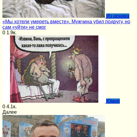
Из архива
«Мы хотели умереть вместе». Мужчина убил подругу, но
сам «уйти» не смог
0
1.9к.
Юмор
0
4.1к.
Далее