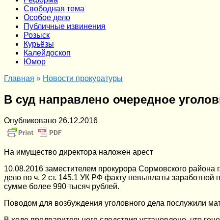
Cвободная тема
Особое дело
Публичные извинения
Розыск
Курьёзы
Калейдоскоп
Юмор
Главная
»
Новости прокуратуры
В суд направлено очередное уголо
Опубликовано
26.12.2016
На имущество директора наложен арест
10.08.2016 заместителем прокурора Сормовского района 
дело по ч. 2 ст. 145.1 УК РФ факту невыплаты заработно
сумме более 990 тысяч рублей.
Поводом для возбуждения уголовного дела послужили ма
В ходе предварительного следствия установлено, что ге