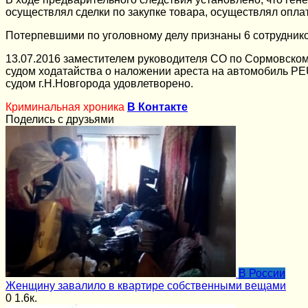
осуществлял сделки по закупке товара, осуществлял опла
Потерпевшими по уголовному делу признаны 6 сотруднико
13.07.2016 заместителем руководителя СО по Сормовском
судом ходатайства о наложении ареста на автомобиль P
судом г.Н.Новгорода удовлетворено.
Криминальная хроника
В Контакте
Поделись с друзьями
В России
Женщину завалило в квартире собственными вещами
0
1.6к.