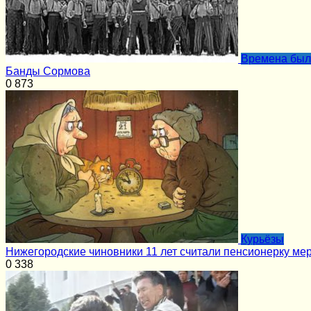
Времена бы
Банды Сормова
0
873
Курьёзы
Нижегородские чиновники 11 лет считали пенсионерку ме
0
338