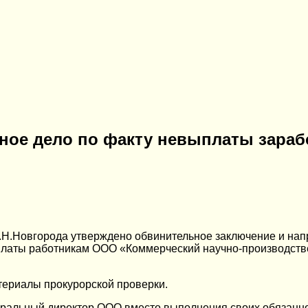
вное дело по факту невыплаты зара
г.Н.Новгорода утверждено обвинительное заключение и нап
й платы работникам ООО «Коммерческий научно-производств
териалы прокурорской проверки.
неральный директор ООО вместо выполнения своих обязанн