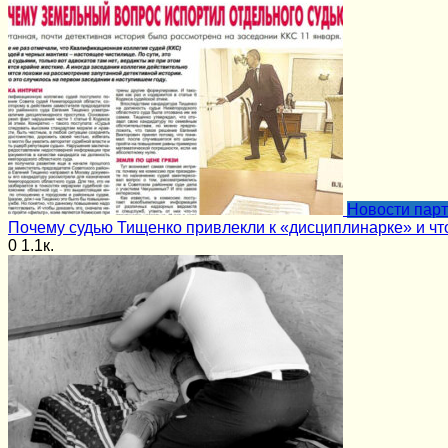
Новости пар
Почему судью Тищенко привлекли к «дисциплинарке» и чт
0
1.1к.