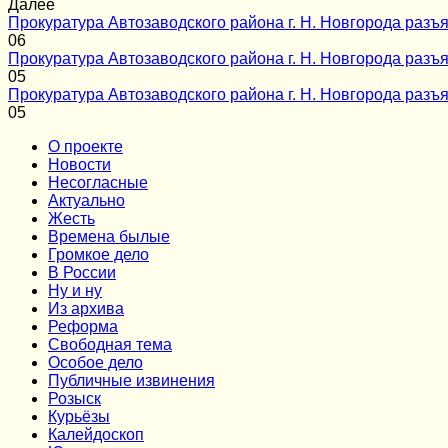
Далее
Прокуратура Автозаводского района г. Н. Новгорода разъя
0
6
Прокуратура Автозаводского района г. Н. Новгорода разъя
0
5
Прокуратура Автозаводского района г. Н. Новгорода разъя
0
5
О проекте
Новости
Несогласные
Актуально
Жесть
Времена былые
Громкое дело
В России
Ну и ну
Из архива
Реформа
Cвободная тема
Особое дело
Публичные извинения
Розыск
Курьёзы
Калейдоскоп