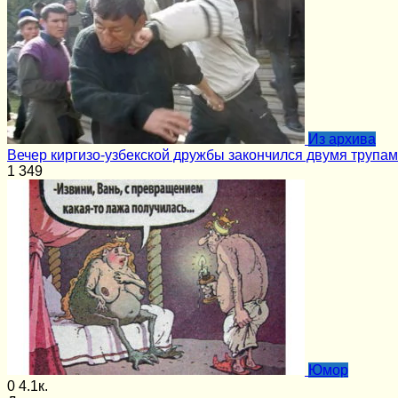
Из архива
Вечер киргизо-узбекской дружбы закончился двумя трупа
1
349
Юмор
0
4.1к.