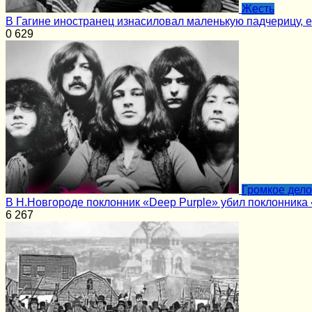
Жесть
В Гагине иностранец изнасиловал маленькую падчерицу, 
0
629
Громкое дело
В Н.Новгороде поклонник «Deep Purple» убил поклонника
6
267