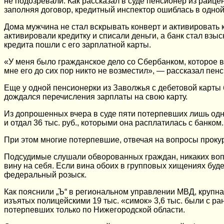
не подозревали. Как рассказал в суде пенсионер из райце
заполняя договор, кредитный инспектор ошиблась в одно
Дома мужчина не стал вскрывать конверт и активировать 
активировали кредитку и списали деньги, а банк стал взыс
кредита пошли с его зарплатной карты.
«У меня было гражданское дело со Сбербанком, которое в 
мне его до сих пор никто не возместил», — рассказал пен
Еще у одной пенсионерки из Заволжья с дебетовой карты б
дождался перечисления зарплаты на свою карту.
Из допрошенных вчера в суде пяти потерпевших лишь одн
и отдал 36 тыс. руб., которыми она расплатилась с банком.
При этом многие потерпевшие, отвечая на вопросы прокур
Подсудимые слушали обворованных граждан, никаких вопро
вину на себя. Если вина обоих в групповых хищениях буд
федеральный розыск.
Как пояснили „Ъ“ в региональном управлении МВД, крупная
изъятых полицейскими 19 тыс. «симок» 3,6 тыс. были с 
потерпевших только по Нижегородской области.