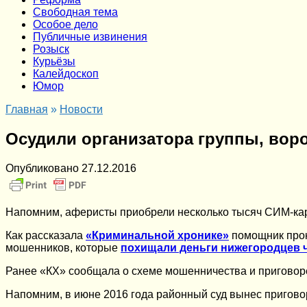
Cвободная тема
Особое дело
Публичные извинения
Розыск
Курьёзы
Калейдоскоп
Юмор
Главная
»
Новости
Осудили организатора группы, вор
Опубликовано
27.12.2016
Напомним, аферисты приобрели несколько тысяч СИМ-кар
Как рассказала
«Криминальной хронике»
помощник прок
мошенников, которые
похищали деньги нижегородцев 
Ранее «КХ» сообщала о схеме мошенничества и приговоре 
Напомним, в июне 2016 года районный суд вынес пригов