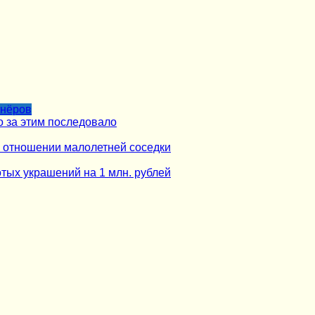
тнёров
о за этим последовало
в отношении малолетней соседки
тых украшений на 1 млн. рублей