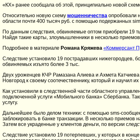
«КХ» ранее сообщала об этой, принципиально новой схеме
Относительно новую схему
мошенничества
опробовали н
области почти 400 тысяч руб. с помощью подержанных sim-
По данным следствия, обвиняемые оптом приобрели 19 ты
Найдя такие карты, злоумышленники в несколько приемов
Подробнее в материале
Романа Кряжева
«Коммерсант П
Следствие установило 19 пострадавших нижегородцев, бол
обвиняемых изъято более 3 тыс.
Двух уроженцев КЧР Рамазана Алиева и Ахмета Катчиева 
Новгород к своему соотечественнику, который и научил их
Как установили в следственной части областного управле
подключенной услуги «Мобильного банка» Сбербанка. Та
услугу.
Дальнейшее было делом техники: с помощью sms-сообщени
заблокировать в банке транзакции. В несколько приемов 
Затем все украденные у клиентов деньги, по версии следс
Следствие установило 19 потерпевших, у которых в конце