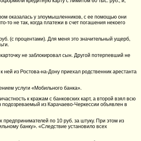
оформили кредитную карту с лимитом 60 тыс. руб., и,
ером оказалась у злоумышленников, с ее помощью они
то-то не так, когда платежи в счет погашения некоего
руб. (с процентами). Для меня это значительный ущерб,
ьги.
 карточку не заблокировал сын. Другой потерпевший не
к ней из Ростова-на-Дону приехал родственник арестанта
чением услуги «Мобильного банка».
астность к кражам с банковских карт, а второй взял всю
дин подозреваемый из Карачаево-Черкессии объявлен в
 предпринимателей по 10 руб. за штуку. При этом из
ильному банку». «Следствие установило всех