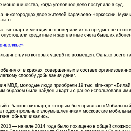
 мошенничества, когда уголовное дело поступило в суд.
а нижегородцах двое жителей Карачаево-Черкессии. Мужч
карт.
с. sim-карт и методично проверили их на предмет не отк
 опустошали кредитные и зарплатные счета бывших абонен
риволжье»
ьшинству из которых ущерб не возмещен. Однако всего таки
обвиняют в кражах, совершенных в составе организованно
 легкому способу добывания денег.
ния МВД, молодые люди приобрели 19 тыс. sim-карт «Билай
ким образом были найдены карты с ранее использовавшим
й с банковских карт, к которым был привязан «Мобильный 
на подконтрольные злоумышленникам московские мобильные 
твия, обналичивались.
 2013 — начале 2014 года было похищено в общей сложност