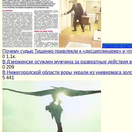
Новости пар
Почему судью Тищенко привлекли к «дисциплинарке» и чт
0
1.1к.
В Дзержинске осужден мужчина за развратные действия 
0
209
В Нижегородской области воры украли из универмага золо
5
441