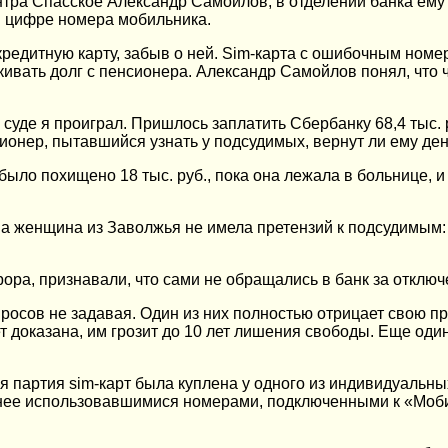
нтра Спасское Александр Самойлов, в отделении банка ему 
й цифре номера мобильника.
кредитную карту, забыв о ней. Sim-карта c ошибочным ном
кивать долг с пенсионера. Александр Самойлов понял, что ч
суде я проиграл. Пришлось заплатить Сбербанку 68,4 тыс. 
сионер, пытавшийся узнать у подсудимых, вернут ли ему ден
ыло похищено 18 тыс. руб., пока она лежала в больнице, и
а женщина из Заволжья не имела претензий к подсудимым: 
ора, признавали, что сами не обращались в банк за отклю
сов не задавая. Один из них полностью отрицает свою прич
ет доказана, им грозит до 10 лет лишения свободы. Еще о
 партия sim-карт была куплена у одного из индивидуальных
ранее использовавшимися номерами, подключенными к «Моб