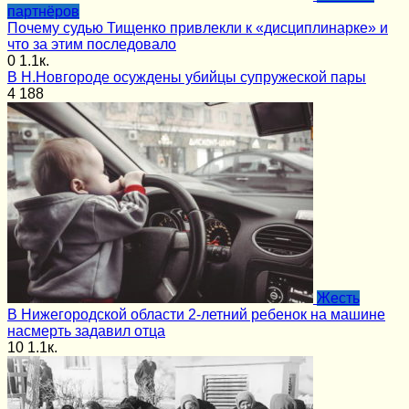
партнёров
Почему судью Тищенко привлекли к «дисциплинарке» и
что за этим последовало
0
1.1к.
В Н.Новгороде осуждены убийцы супружеской пары
4
188
Жесть
В Нижегородской области 2-летний ребенок на машине
насмерть задавил отца
10
1.1к.