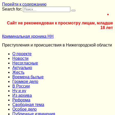
Перейти к содержанию
Search for:
Сайт не рекомендован к просмотру лицам, младше
18 лет
Криминальная хроника НН
Преступления и происшествия в Нижегородской области
О проекте
Новости
Несогласные
Актуально
Жесть
Времена былые
Громкое дело
В России
Ну и ну
Из архива
Реформа
Cвободная тема
Особое дело
Публичные извинения