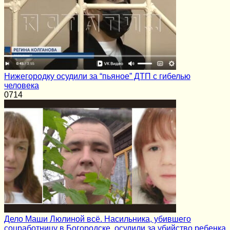
Нижегородку осудили за “пьяное” ДТП с гибелью
человека
0
714
Дело Маши Люлиной всё. Насильника, убившего
соцработницу в Богородске, осудили за убийство ребенка