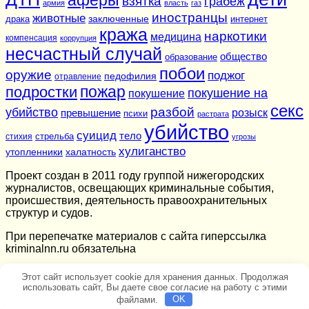
взятка
грабеж
армия
власть
газ
иностранцы
животные
заключенные
драка
интернет
кража
наркотики
медицина
компенсация
коррупция
несчастный случай
общество
образование
побои
оружие
поджог
педофилия
отравление
подростки
пожар
покушение на
покушение
секс
разбой
убийство
розыск
превышение
психи
растрата
убийство
суицид
тело
стихия
стрельба
угрозы
хулиганство
утопленники
халатность
Проект создан в 2011 году группой нижегородских
журналистов, освещающих криминальные события,
происшествия, деятельность правоохранительных
структур и судов.
При перепечатке материалов c сайта гиперссылка
kriminalnn.ru обязательна
Этот сайт использует cookie для хранения данных. Продолжая
использовать сайт, Вы даете свое согласие на работу с этими
файлами.
OK