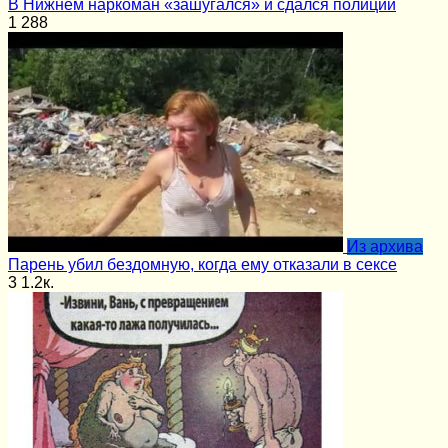
В Нижнем наркоман «зашугался» и сдался полиции
1
288
Из архива
Парень убил бездомную, когда ему отказали в сексе
3
1.2к.