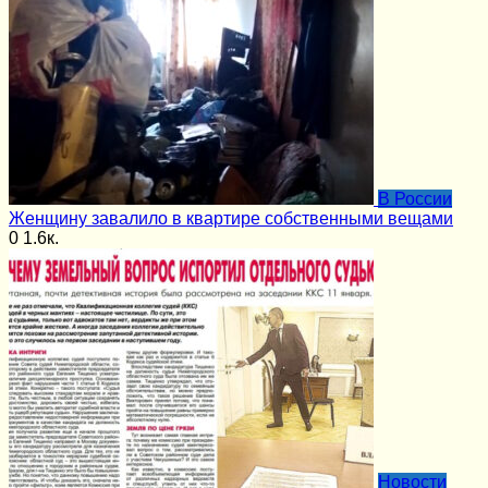
В России
Женщину завалило в квартире собственными вещами
0
1.6к.
Новости