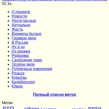
0
2.1к.
О проекте
Новости
Несогласные
Актуально
Жесть
Времена былые
Громкое дело
В России
Ну и ну
Из архива
Реформа
Cвободная тема
Особое дело
Публичные извинения
Розыск
Курьёзы
Калейдоскоп
Юмор
Полный список меток
Метки
дети
ДТП
аферы