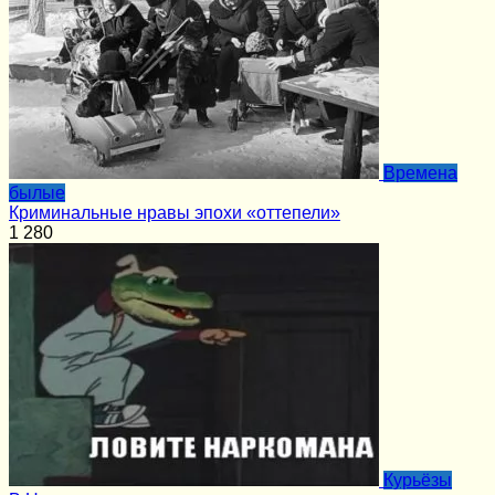
Времена
былые
Криминальные нравы эпохи «оттепели»
1
280
Курьёзы