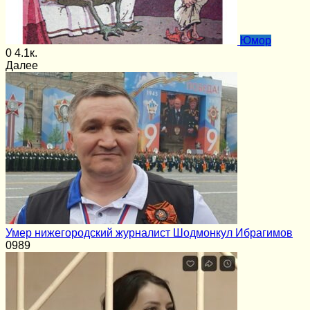
Юмор
0
4.1к.
Далее
Умер нижегородский журналист Шодмонкул Ибрагимов
0
989