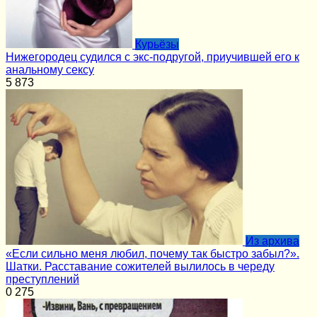
Курьёзы
Нижегородец судился с экс-подругой, приучившей его к
анальному сексу
5
873
Из архива
«Если сильно меня любил, почему так быстро забыл?».
Шатки. Расставание сожителей вылилось в череду
преступлений
0
275