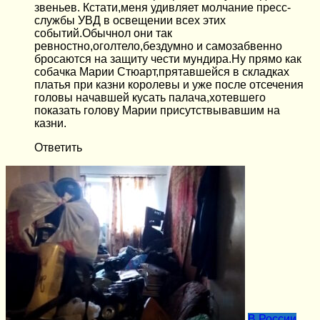
звеньев. Кстати,меня удивляет молчание пресс-
службы УВД в освещении всех этих
событий.Обычнол они так
ревностно,оголтело,бездумно и самозабвенно
бросаются на защиту чести мундира.Ну прямо как
собачка Марии Стюарт,прятавшейся в складках
платья при казни королевы и уже после отсечения
головы начавшей кусать палача,хотевшего
показать голову Марии присутствывавшим на
казни.
Ответить
В России