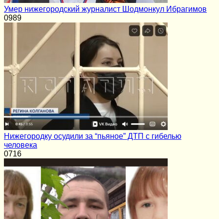
Умер нижегородский журналист Шодмонкул Ибрагимов
0
989
Нижегородку осудили за “пьяное” ДТП с гибелью
человека
0
716