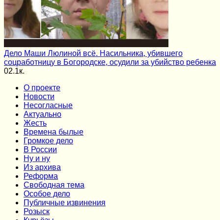
Дело Маши Люлиной всё. Насильника, убившего
соцработницу в Богородске, осудили за убийство ребенка
0
2.1к.
О проекте
Новости
Несогласные
Актуально
Жесть
Времена былые
Громкое дело
В России
Ну и ну
Из архива
Реформа
Cвободная тема
Особое дело
Публичные извинения
Розыск