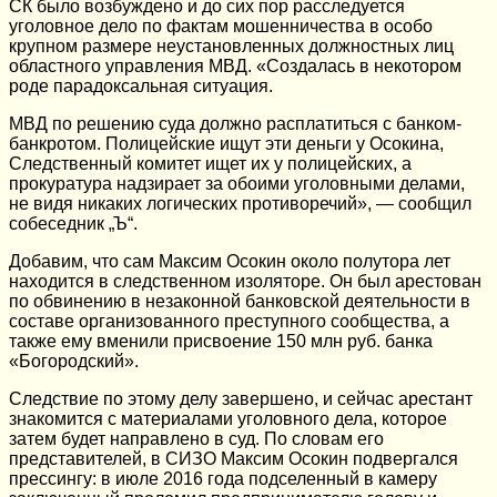
СК было возбуждено и до сих пор расследуется
уголовное дело по фактам мошенничества в особо
крупном размере неустановленных должностных лиц
областного управления МВД. «Создалась в некотором
роде парадоксальная ситуация.
МВД по решению суда должно расплатиться с банком-
банкротом. Полицейские ищут эти деньги у Осокина,
Следственный комитет ищет их у полицейских, а
прокуратура надзирает за обоими уголовными делами,
не видя никаких логических противоречий», — ­сообщил
собеседник „Ъ“.
Добавим, что сам Максим Осокин около полутора лет
находится в следственном изоляторе. Он был арестован
по обвинению в незаконной банковской деятельности в
составе организованного преступного сообщества, а
также ему вменили присвоение 150 млн руб. банка
«Богородский».
Следствие по этому делу завершено, и сейчас арестант
знакомится с материалами уголовного дела, которое
затем будет направлено в суд. По словам его
представителей, в СИЗО Максим Осокин подвергался
прессингу: в июле 2016 года подселенный в камеру