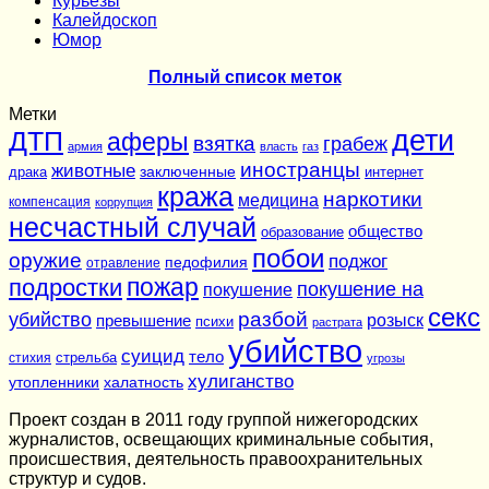
Курьёзы
Калейдоскоп
Юмор
Полный список меток
Метки
дети
ДТП
аферы
взятка
грабеж
армия
власть
газ
иностранцы
животные
заключенные
драка
интернет
кража
наркотики
медицина
компенсация
коррупция
несчастный случай
общество
образование
побои
оружие
поджог
педофилия
отравление
подростки
пожар
покушение на
покушение
секс
разбой
убийство
розыск
превышение
психи
растрата
убийство
суицид
тело
стихия
стрельба
угрозы
хулиганство
утопленники
халатность
Проект создан в 2011 году группой нижегородских
журналистов, освещающих криминальные события,
происшествия, деятельность правоохранительных
структур и судов.