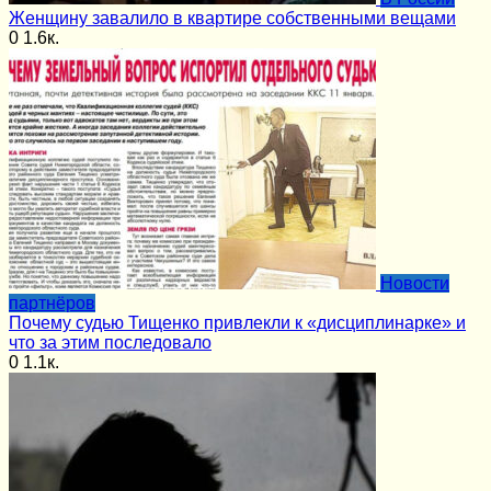
Женщину завалило в квартире собственными вещами
0
1.6к.
Новости
партнёров
Почему судью Тищенко привлекли к «дисциплинарке» и
что за этим последовало
0
1.1к.