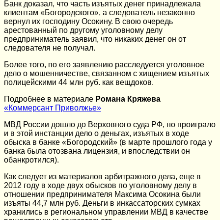
Банк доказал, что часть изъятых денег принадлежала
клиентам «Богородского», а следователь незаконно
вернул их господину Осокину. В свою очередь
арестованный по другому уголовному делу
предприниматель заявил, что никаких денег он от
следователя не получал.
Более того, по его заявлению расследуется уголовное
дело о мошенничестве, связанном с хищением изъятых
полицейскими 44 млн руб. как вещдоков.
Подробнее в материале
Романа Кряжева
«Коммерсант Приволжье»
МВД России дошло до Верховного суда РФ, но проиграло
и в этой инстанции дело о деньгах, изъятых в ходе
обыска в банке «Богородский» (в марте прошлого года у
банка была отозвана лицензия, и впоследствии он
обанкротился).
Как следует из материалов арбитражного дела, еще в
2012 году в ходе двух обысков по уголовному делу в
отношении предпринимателя Максима Осокина были
изъяты 44,7 млн руб. Деньги в инкассаторских сумках
хранились в региональном управлении МВД в качестве