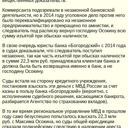
вещественных доказательств.
Коммерсанта подозревали в незаконной банковской
деятельности, но в 2014 году уголовное дело против него
было переквалифицировано на незаконное
предпринимательство и прекращено по амнистии, и
следователь под расписку вернул господину Осокину всю
сумму изъятой при обысках наличности.
В свою очередь юристы банка «Богородский» с 2014 года
в судах доказывали, что следователь поступил
незаконно, так как часть изъятой при обысках наличности
в сумме 22,3 млн руб. принадлежала клиентам банка и
должна была быть возвращена именно в банк, а не
господину Осокину.
Суды встали на сторону кредитного учреждения,
постановив взыскать эти деньги с МВД России за счет
казны в пользу банка «Богородский» (вероятно, с
исполнением судебного решения, касающимся банкрота,
разбирается Агентство по страхованию вкладов).
В то же время региональное управление МВД в прошлом
году само безуспешно попыталось взыскать 22,3 млн
руб. с Максима Осокина, но суды общей юрисдикции
отказали полицейскому следствию в наложении ареста