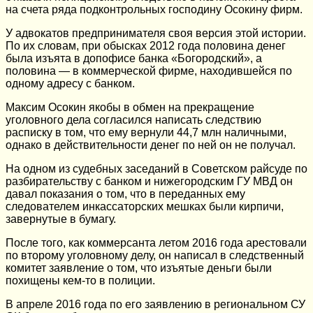
на счета ряда подконтрольных господину Осокину фирм.
У адвокатов предпринимателя своя версия этой истории.
По их словам, при обысках 2012 года половина денег
была изъята в допофисе банка «Богородский», а
половина — в коммерческой фирме, находившейся по
одному адресу с банком.
Максим Осокин якобы в обмен на прекращение
уголовного дела согласился написать следствию
расписку в том, что ему вернули 44,7 млн наличными,
однако в действительности денег по ней он не получал.
На одном из судебных заседаний в Советском райсуде по
разбирательству с банком и нижегородским ГУ МВД он
давал показания о том, что в переданных ему
следователем инкассаторских мешках были кирпичи,
завернутые в бумагу.
После того, как коммерсанта летом 2016 года арестовали
по второму уголовному делу, он написал в следственный
комитет заявление о том, что изъятые деньги были
похищены кем-то в полиции.
В апреле 2016 года по его заявлению в региональном СУ