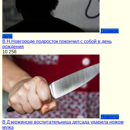
Громкое
дело
В Н.Новгороде подросток покончил с собой в день
рождения
10
256
Новости
В Дзержинске воспитательница детсада ударила ножом
мужа