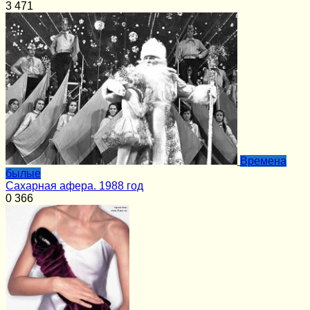
3
471
Времена
былые
Сахарная афера. 1988 год
0
366