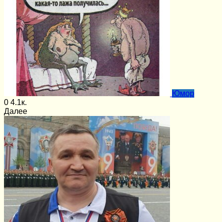
Юмор
0
4.1к.
Далее