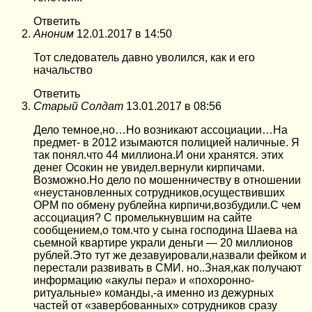
Ответить
Аноним
12.01.2017 в 14:50
Тот следователь давно уволился, как и его
начальство
Ответить
Старый Солдат
13.01.2017 в 08:56
Дело темное,но…Но возникают ассоциации…На
предмет- в 2012 изымаются полицией наличные. Я
так понял.что 44 миллиона.И они хранятся. этих
денег Осокин не увидел.вернули кирпичами.
Возможно.Но дело по мошенничеству в отношении
«неустановленных сотрудников,осуществивших
ОРМ по обмену рублейна кирпичи,возбудили.С чем
ассоциация? С промелькнувшим на сайте
сообщением,о том.что у сына господина Шаева на
сьемной квартире украли деньги — 20 миллионов
рублей.Это тут же дезавуировали,назвали фейком и
перестали развивать в СМИ. но..Зная,как получают
информацию «акулы пера» и «похоронно-
ритуальные» команды,-а именно из дежурных
частей от «завербованных» сотрудников сразу