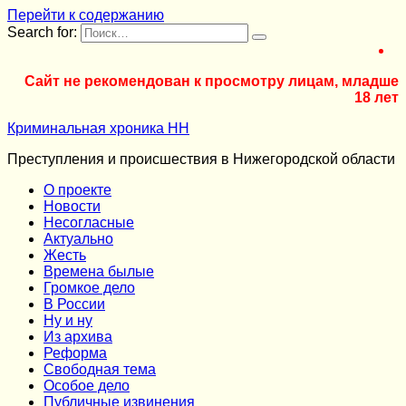
Перейти к содержанию
Search for:
Сайт не рекомендован к просмотру лицам, младше
18 лет
Криминальная хроника НН
Преступления и происшествия в Нижегородской области
О проекте
Новости
Несогласные
Актуально
Жесть
Времена былые
Громкое дело
В России
Ну и ну
Из архива
Реформа
Cвободная тема
Особое дело
Публичные извинения