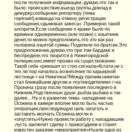
после получения информации,-думаю,что так и
было: происшествие,выезд группы,доклад в
дежурку,сообщение репортеру (тема
горячая!),команда на отмену регистрации
сообщения,»дымовая завеса» .Примерно такой
алгоритм.Если сообщение о краже было по
времени одновременно (или позже) с изьятием
денег,то можно предположить,что это как раз
половина изьятой суммы Поделили по-братски.Это
предположение,думаю,что при том бардаке и
беспределе,что творится в Нижегородской
полиции,оно имеет проаво на существование.
Такой себе «рикошет от стоп-сигнала»Кстати,не с
тех ли пор началось вознесение по карьерной
лестнице г-на Никитина?Между прочим,никитин
стал ближайшим другом и «путеводителем» г-на
Пронина сразу после появления последнего в
Нижнем.Родственные души ,рыбак рыбака и так
далее…Ну и в развитие темы- нападение на
Осокина в камере вполне могло быть частью
операпции,преследующую цель запугать и
заставить молчать Осокина,могли и
«опустить»Нужно провести работу с нападавшим
,пусть заключит сделку с правосудием и станет
известен заказчик «мероприятия»Ну.или одно из