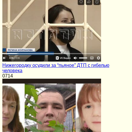
Нижегородку осудили за “пьяное” ДТП с гибелью
человека
0
714