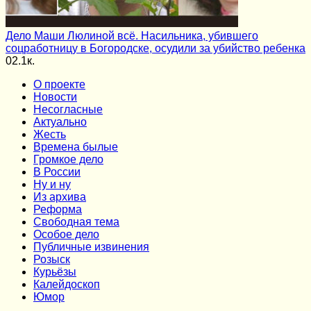
Дело Маши Люлиной всё. Насильника, убившего
соцработницу в Богородске, осудили за убийство ребенка
0
2.1к.
О проекте
Новости
Несогласные
Актуально
Жесть
Времена былые
Громкое дело
В России
Ну и ну
Из архива
Реформа
Cвободная тема
Особое дело
Публичные извинения
Розыск
Курьёзы
Калейдоскоп
Юмор