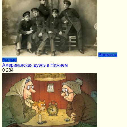
Времена
былые
Американская дуэль в Нижнем
0
284