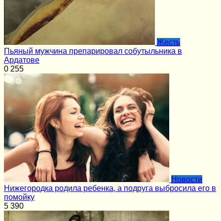
Жесть
Пьяный мужчина препарировал собутыльника в
Ардатове
0
255
Новости
Нижегородка родила ребенка, а подруга выбросила его в
помойку
5
390