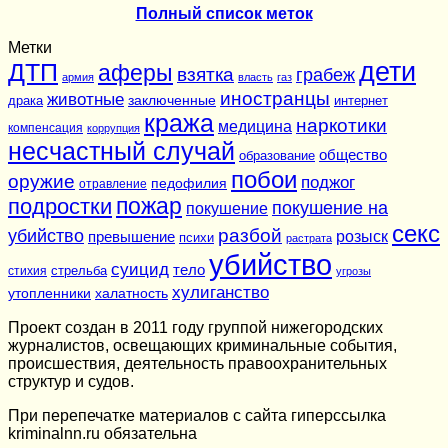
Полный список меток
Метки
дети
ДТП
аферы
взятка
грабеж
армия
власть
газ
иностранцы
животные
заключенные
драка
интернет
кража
наркотики
медицина
компенсация
коррупция
несчастный случай
общество
образование
побои
оружие
поджог
педофилия
отравление
подростки
пожар
покушение на
покушение
секс
разбой
убийство
розыск
превышение
психи
растрата
убийство
суицид
тело
стихия
стрельба
угрозы
хулиганство
утопленники
халатность
Проект создан в 2011 году группой нижегородских
журналистов, освещающих криминальные события,
происшествия, деятельность правоохранительных
структур и судов.
При перепечатке материалов c сайта гиперссылка
kriminalnn.ru обязательна