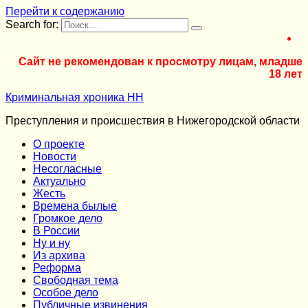
Перейти к содержанию
Search for:
Сайт не рекомендован к просмотру лицам, младше
18 лет
Криминальная хроника НН
Преступления и происшествия в Нижегородской области
О проекте
Новости
Несогласные
Актуально
Жесть
Времена былые
Громкое дело
В России
Ну и ну
Из архива
Реформа
Cвободная тема
Особое дело
Публичные извинения