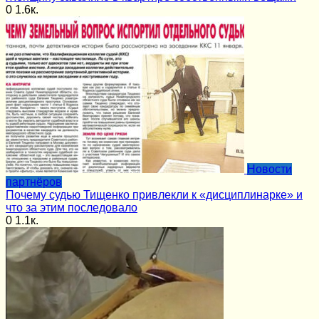
0
1.6к.
Новости
партнёров
Почему судью Тищенко привлекли к «дисциплинарке» и
что за этим последовало
0
1.1к.