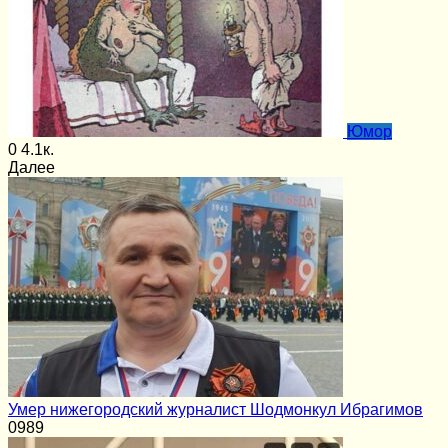
Юмор
0
4.1к.
Далее
Умер нижегородский журналист Шодмонкул Ибрагимов
0
989