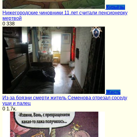
Курьёзы
Нижегородские чиновники 11 лет считали пенсионерку
мертвой
0
338
Жесть
Из-за боязни смерти житель Семенова отрезал соседу
уши и палец
0
1.7к.