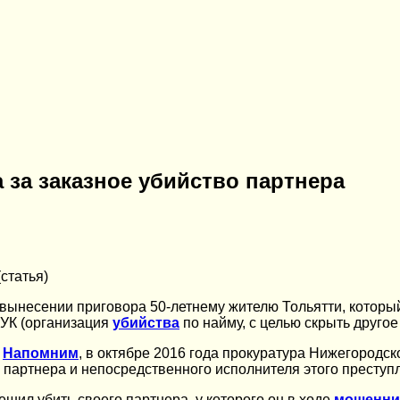
 за заказное убийство партнера
статья)
вынесении приговора 50-летнему жителю Тольятти, который
05 УК (организация
убийства
по найму, с целью скрыть другое
.
Напомним
, в октябре 2016 года прокуратура Нижегородс
 партнера и непосредственного исполнителя этого преступ
шил убить своего партнера, у которого он в ходе
мошенни