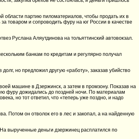
ости, закупка орехов не состоялась, и деньги пришлось
ой области партию пиломатериалов, чтобы продать их в
за товаром и сопроводить фуру на юг России в качестве
 отвез Руслана Аляутдинова на тольяттинский автовокзал.
нескольким банкам по кредитам и регулярно получал
 долг, но предложил другую «работу», заказав убийство
своей машине в Дзержинск, а затем в промзону. Показав на
мую фуру дожидались до поздней ночи. По материалам
ека, но тот ответил, что «теперь уже поздно, и надо
а. Потом он отволок его в лес и закопал, а на найденную
. На вырученные деньги дзержинец расплатился по