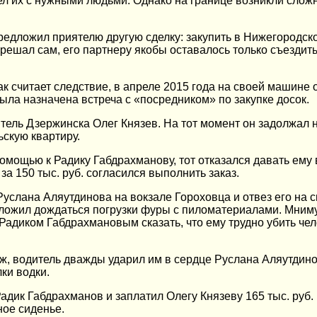
вел их с нужными людьми. Однако на границе возникли сложн
редложил приятелю другую сделку: закупить в Нижегородск
шал сам, его партнеру якобы оставалось только съездить 
как считает следствие, в апреле 2015 года на своей машине
ыла назначена встреча с «посредником» по закупке досок.
тель Дзержинска Олег Князев. На тот момент он задолжал 
ьскую квартиру.
мощью к Радику Габдрахманову, тот отказался давать ему в
за 150 тыс. руб. согласился выполнить заказ.
Руслана Аляутдинова на вокзале Гороховца и отвез его на 
редложил дождаться погрузки фуры с пиломатериалами. Мни
адиком Габдрахмановым сказать, что ему трудно убить челов
ж, водитель дважды ударил им в сердце Руслана Аляутдинов
ки водки.
Радик Габдрахманов и заплатил Олегу Князеву 165 тыс. руб
ое сиденье.