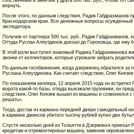
собственные и занятые у друга 600 тыс. руб., чтобы тот с
вернуть.
После этого, по данным следствия, Радик Габдрахманов п
Краснодарском крае. Все денежные вопросы осужденный ре
экспедитора.
Получив от партнера 500 тыс. руб., Радик Габдрахманов, 
Оттуда Руслан Аляутдинов доехал до Гороховца, где ему б
В этой роли выступил знакомый Радика Габдрахманова жи
звонки от коллекторов, которые угрожали забрать родител
По данным гособвинения, когда дзержинец обратился за по
Руслана Аляутдинова. Как считает следствие, Олег Князев 
По показаниям киллера, 12 апреля 2015 года он встретил 
ворота какой-то базы, откуда выезжали грузовики, он п
следствия, Олег Князев вышел из машины и созвонился с Р
решать».
Тогда, достав из кармана передней двери самодельный но
в кармане джинсов убитого тысячу рублей купил две бутыл
Спустя несколько дней из Тольятти в Дзержинск приехал 
кредитам и отремонтировал машину, заменив окровавленн