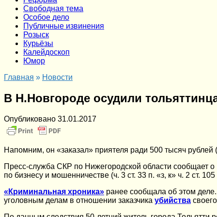
Cвободная тема
Особое дело
Публичные извинения
Розыск
Курьёзы
Калейдоскоп
Юмор
Главная
»
Новости
В Н.Новгороде осудили тольяттинца
Опубликовано
31.01.2017
Напомним, он «заказал» приятеля ради 500 тысяч рублей (
Пресс-служба СКР по Нижегородской области сообщает о 
по бизнесу и мошенничестве (ч. 3 ст. 33 п. «з, к» ч. 2 ст. 1
«Криминальная хроника»
ранее сообщала об этом деле
уголовным делам в отношении заказчика
убийства
своего
По данным следствия 50-летний житель города Тольятти ре