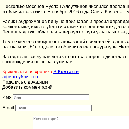
Несколько месяцев Руслан Аляутдинов числился пропавшим 
и обличил заказчика. В ноябре 2016 года Олега Князева с
Радик Габдрахманов вину не признавал и просил оправдани
«алкоголик», имел с убитым «какие-то свои темные дела»
Ленинградскую область и завернул по пути узнать, что за
Тем не менее совокупность показаний свидетелей, данны
рассказали „Ъ“ в отделе гособвинителей прокуратуры Ниж
Заседатели, заслушав доказательства сторон, единоглас
снисхождения он не заслуживает
Криминальная хроника
В Контакте
аферы
убийство
Поделись с друзьями
Добавить комментарий
Имя
Email