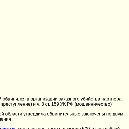
 обвинялся в организации заказного убийства партнера
 преступление) и ч. 3 ст. 159 УК РФ (мошенничество)
кой области утвердила обвинительные заключены по двум
ления
чества
завладел деньгами в размере 500 тысяч рублей.