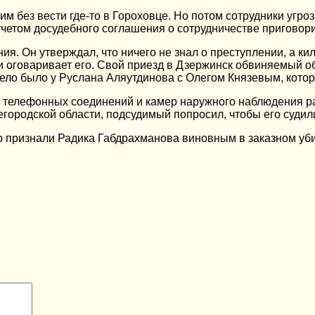
без вести где-то в Гороховце. Но потом сотрудники угрозы
 учетом досудебного соглашения о сотрудничестве приговори
я. Он утверждал, что ничего не знал о преступлении, а кил
 и оговаривает его. Свой приезд в Дзержинск обвиняемый о
 дело было у Руслана Аляутдинова с Олегом Князевым, кото
х телефонных соединений и камер наружного наблюдения р
егородской области, подсудимый попросил, чтобы его суди
но признали Радика Габдрахманова виновным в заказном уб