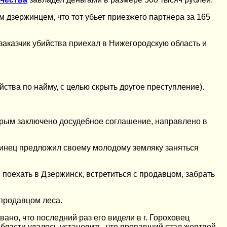
м дзержинцем, что тот убьет приезжего партнера за 165
 заказчик убийства приехал в Нижегородскую область и
убийства по найму, с целью скрыть другое преступление).
торым заключено досудебное соглашение, направлено в
тинец предложил своему молодому земляку заняться
поехать в Дзержинск, встретиться с продавцом, забрать
 продавцом леса.
но, что последний раз его видели в г. Гороховец
бласти удалось установить, что пропавший стал жертвой