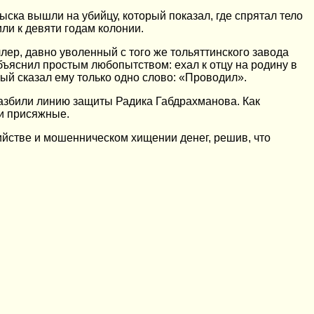
ска вышли на убийцу, который показал, где спрятал тело
ли к девяти годам колонии.
лер, давно уволенный с того же тольяттинского завода
бъяснил простым любопытством: ехал к отцу на родину в
рый сказал ему только одно слово: «Проводил».
азбили линию защиты Радика Габдрахманова. Как
ли присяжные.
ийстве и мошенническом хищении денег, решив, что