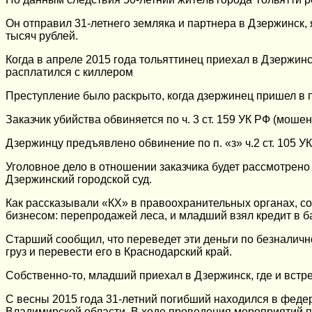
Он отправил 31-летнего земляка и партнера в Дзержинск, 
тысяч рублей.
Когда в апреле 2015 года тольяттинец приехал в Дзержинск
расплатился с киллером
Преступление было раскрыто, когда дзержинец пришел в 
Заказчик убийства обвиняется по ч. 3 ст. 159 УК РФ (мошенни
Дзержинцу предъявлено обвинение по п. «з» ч.2 ст. 105 УК
Уголовное дело в отношении заказчика будет рассмотрен
Дзержинский городской суд.
Как рассказывали «КХ» в правоохранительных органах, с
бизнесом: перепродажей леса, и младший взял кредит в б
Старший сообщил, что переведет эти деньги по безналичн
груз и перевести его в Краснодарский край.
Собственно-то, младший приехал в Дзержинск, где и встр
С весны 2015 года 31-летний погибший находился в федер
Владимирской области. В ходе проведения мероприятий по