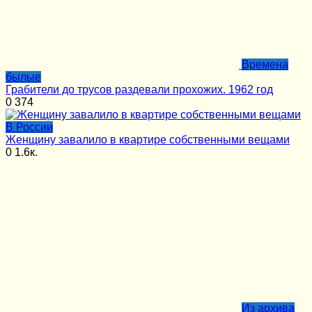
Времена
былые
Грабители до трусов раздевали прохожих. 1962 год
0
374
В России
Женщину завалило в квартире собственными вещами
0
1.6к.
Из архива