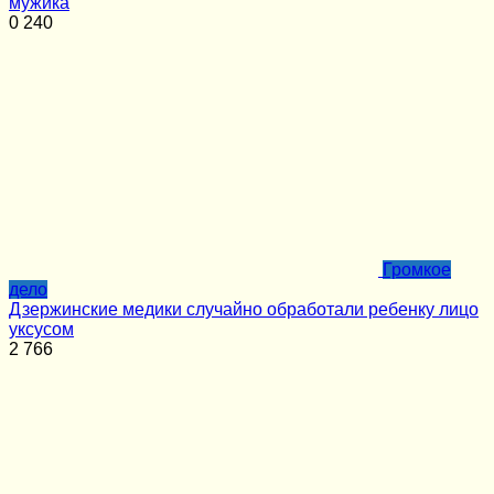
мужика
0
240
Громкое
дело
Дзержинские медики случайно обработали ребенку лицо
уксусом
2
766