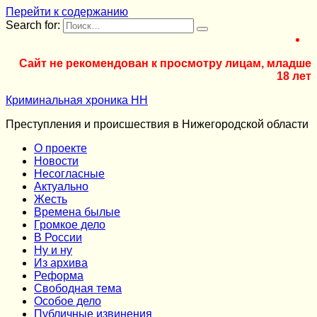
Перейти к содержанию
Search for:
Сайт не рекомендован к просмотру лицам, младше
18 лет
Криминальная хроника НН
Преступления и происшествия в Нижегородской области
О проекте
Новости
Несогласные
Актуально
Жесть
Времена былые
Громкое дело
В России
Ну и ну
Из архива
Реформа
Cвободная тема
Особое дело
Публичные извинения