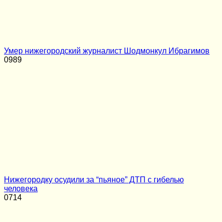
Умер нижегородский журналист Шодмонкул Ибрагимов
0
989
Нижегородку осудили за “пьяное” ДТП с гибелью
человека
0
714