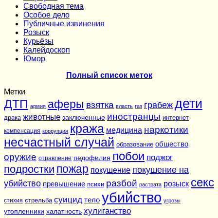
Cвободная тема
Особое дело
Публичные извинения
Розыск
Курьёзы
Калейдоскоп
Юмор
Полный список меток
Метки
дети
ДТП
аферы
взятка
грабеж
армия
власть
газ
иностранцы
животные
заключенные
драка
интернет
кража
наркотики
медицина
компенсация
коррупция
несчастный случай
общество
образование
побои
оружие
поджог
педофилия
отравление
подростки
пожар
покушение на
покушение
секс
разбой
убийство
розыск
превышение
психи
растрата
убийство
суицид
тело
стихия
стрельба
угрозы
хулиганство
утопленники
халатность