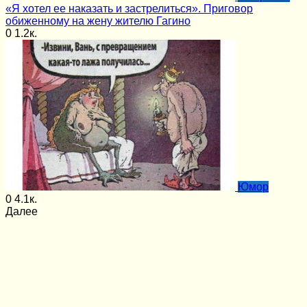
«Я хотел ее наказать и застрелиться». Приговор
обиженному на жену жителю Гагино
0
1.2к.
Юмор
0
4.1к.
Далее