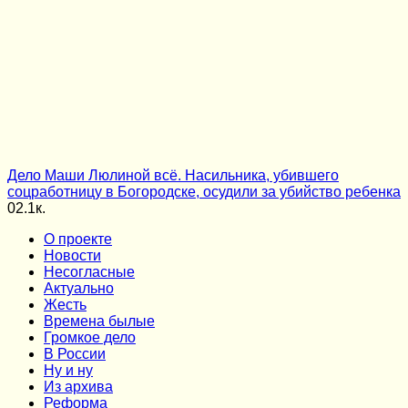
Дело Маши Люлиной всё. Насильника, убившего
соцработницу в Богородске, осудили за убийство ребенка
0
2.1к.
О проекте
Новости
Несогласные
Актуально
Жесть
Времена былые
Громкое дело
В России
Ну и ну
Из архива
Реформа