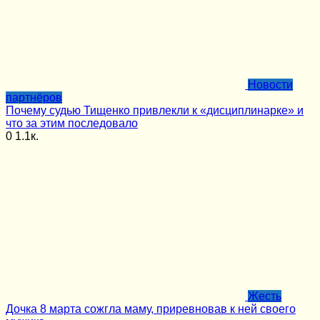
Новости
партнёров
Почему судью Тищенко привлекли к «дисциплинарке» и
что за этим последовало
0
1.1к.
Жесть
Дочка 8 марта сожгла маму, приревновав к ней своего