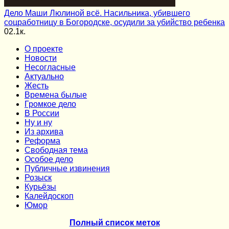
Дело Маши Люлиной всё. Насильника, убившего
соцработницу в Богородске, осудили за убийство ребенка
0
2.1к.
О проекте
Новости
Несогласные
Актуально
Жесть
Времена былые
Громкое дело
В России
Ну и ну
Из архива
Реформа
Cвободная тема
Особое дело
Публичные извинения
Розыск
Курьёзы
Калейдоскоп
Юмор
Полный список меток