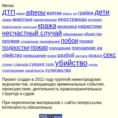
Метки
дети
ДТП
аферы
взятка
грабеж
армия
власть
газ
иностранцы
животные
заключенные
драка
интернет
кража
наркотики
медицина
компенсация
коррупция
несчастный случай
общество
образование
побои
оружие
поджог
педофилия
отравление
подростки
пожар
покушение на
покушение
секс
разбой
убийство
розыск
превышение
психи
растрата
убийство
суицид
тело
стихия
стрельба
угрозы
хулиганство
утопленники
халатность
Проект создан в 2011 году группой нижегородских
журналистов, освещающих криминальные события,
происшествия, деятельность правоохранительных
структур и судов.
При перепечатке материалов c сайта гиперссылка
kriminalnn.ru обязательна