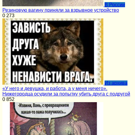
В России
Резиновую вагину приняли за взрывное устройство
0
273
Из архива
«У него и девушка, и работа, а у меня ничего».
Нижегородца осудили за попытку убить друга с подругой
0
852