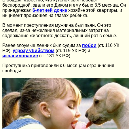
беспородной, звали его Диком и ему было 3,5 месяца. Он
принадлежал
6-летней дочке
хозяйке этой квартиры, и
инцидент произошел на глазах ребенка.
В момент преступления мужчина был пьян. Он это
сделал, из-за нежелания материальных затрат на
содержание животного: дескать, лишний рот в семье.
Ранее злоумышленник был судим за
побои
(ст. 116 УК
РФ),
угрозу убийством
(ст. 119 УК РФ) и
изнасилование
(ст. 131 УК РФ).
Преступника приговорили к 6 месяцам ограничения
свободы.