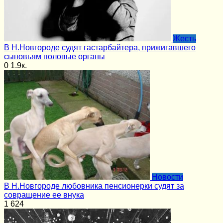
Жесть
В Н.Новгороде судят гастарбайтера, прижигавшего
сыновьям половые органы
0
1.9к.
Новости
В Н.Новгороде любовника пенсионерки судят за
совращение ее внука
1
624