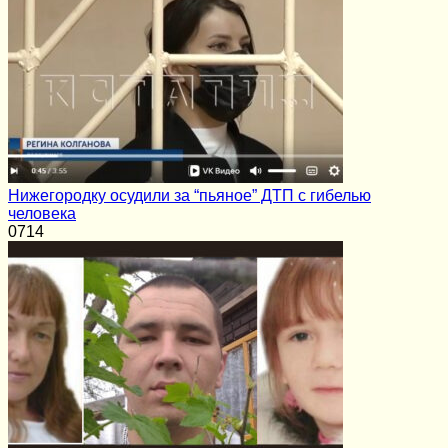
Нижегородку осудили за “пьяное” ДТП с гибелью
человека
0
714