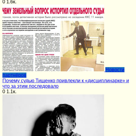
0
1.6к.
Новости
партнёров
Почему судью Тищенко привлекли к «дисциплинарке» и
что за этим последовало
0
1.1к.