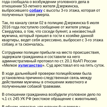
года сообщала о возбуждении уголовного дела в
отношении 53-летнего жителя Дзержинска,
выбросившего
собаку
с высоты 3-го этажа, которая от
полученных травм умерла.
Так, по каналу связи 02 в полицию Дзержинска 6 июля
2016 года поступило сообщение от жителя улицы
Свердлова, о том, что соседи буянят, а неизвестный
мужчина, который пришел в гости к хозяйке данной
квартиры, ведет себя агрессивно, выбросил с 3-го этажа
собаку, и та скончалась.
Сотрудники полиции прибыли на место происшествия,
задержали гражданина и составили на него
административный протокол по ст. 20.1 КоАП России
«Мелкое
хулиганство
». Суд арестовал его на пять суток.
В ходе дальнейшей проверки полицейскими была
установлена причинно-следственная связь между
действиями мужчины в отношении животного и
полученными собакой травмами.
В отношении гражданина возбудили уголовное дело по
ч.1 ст. 245 УК РФ (жестокое обращение с животными).
В общем, известно, что кутенок был породы