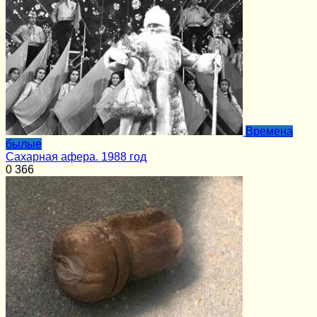
Времена
былые
Сахарная афера. 1988 год
0
366