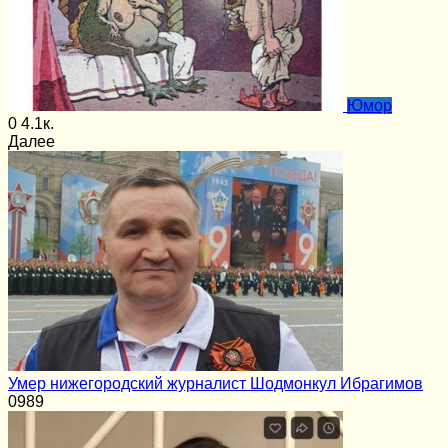
Юмор
0
4.1к.
Далее
Умер нижегородский журналист Шодмонкул Ибрагимов
0
989