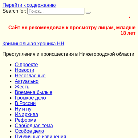
Перейти к содержанию
Search for:
Сайт не рекомендован к просмотру лицам, младше
18 лет
Криминальная хроника НН
Преступления и происшествия в Нижегородской области
О проекте
Новости
Несогласные
Актуально
Жесть
Времена былые
Громкое дело
В России
Ну и ну
Из архива
Реформа
Cвободная тема
Особое дело
Публичные извинения