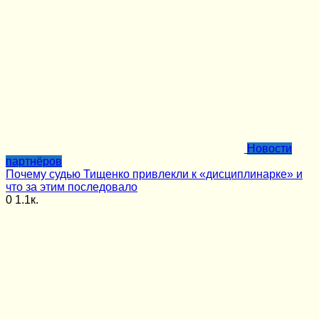
Новости
партнёров
Почему судью Тищенко привлекли к «дисциплинарке» и
что за этим последовало
0
1.1к.