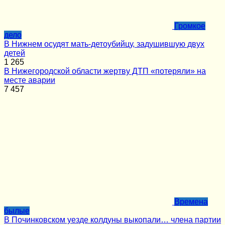
Громкое
дело
В Нижнем осудят мать-детоубийцу, задушившую двух
детей
1
265
В Нижегородской области жертву ДТП «потеряли» на
месте аварии
7
457
Времена
былые
В Починковском уезде колдуны выкопали… члена партии