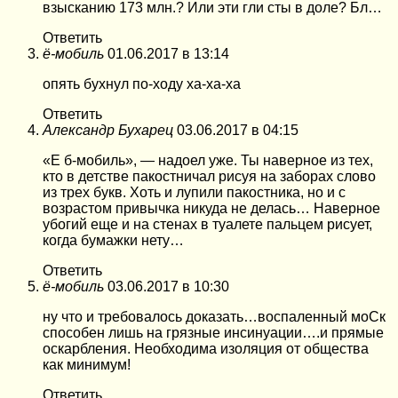
взысканию 173 млн.? Или эти гли сты в доле? Бл…
Ответить
ё-мобиль
01.06.2017 в 13:14
опять бухнул по-ходу ха-ха-ха
Ответить
Александр Бухарец
03.06.2017 в 04:15
«Е б-мобиль», — надоел уже. Ты наверное из тех,
кто в детстве пакостничал рисуя на заборах слово
из трех букв. Хоть и лупили пакостника, но и с
возрастом привычка никуда не делась… Наверное
убогий еще и на стенах в туалете пальцем рисует,
когда бумажки нету…
Ответить
ё-мобиль
03.06.2017 в 10:30
ну что и требовалось доказать…воспаленный моСк
способен лишь на грязные инсинуации….и прямые
оскарбления. Необходима изоляция от общества
как минимум!
Ответить