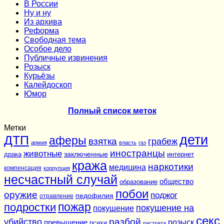
В России
Ну и ну
Из архива
Реформа
Cвободная тема
Особое дело
Публичные извинения
Розыск
Курьёзы
Калейдоскоп
Юмор
Полный список меток
Метки
дети
ДТП
аферы
взятка
грабеж
армия
власть
газ
иностранцы
животные
заключенные
драка
интернет
кража
наркотики
медицина
компенсация
коррупция
несчастный случай
общество
образование
побои
оружие
поджог
педофилия
отравление
подростки
пожар
покушение на
покушение
секс
разбой
убийство
розыск
превышение
психи
растрата