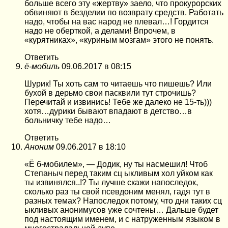
больше всего эту «жертву» заело, что прокурорских
обвиняют в безделии по возврату средств. Работать
надо, чтобы на вас народ не плевал…! Гордится
надо не оберткой, а делами! Впрочем, в
«курятниках», «куриным мозгам» этого не понять.
Ответить
ё-мобиль
09.06.2017 в 08:15
Шурик! Ты хоть сам то читаешь что пишешь? Или
бухой в дерьмо свои пасквили тут строчишь?
Перечитай и извинись! Тебе же далеко не 15-ть)))
хотя…дурики бывают впадают в детство…в
больничку тебе надо…
Ответить
Аноним
09.06.2017 в 18:10
«Ё б-мобилем», — Додик, ну ты насмешил! Чтоб
Степаныч перед таким сц ыкливым хол уйком как
ты извинялся..!? Ты лучше скажи напоследок,
сколько раз ты свой псевдоним менял, гадя тут в
разных темах? Напоследок потому, что дни таких сц
ыкливых анонимусов уже сочтены… Дальше будет
под настоящим именем, и с натруженным языком в