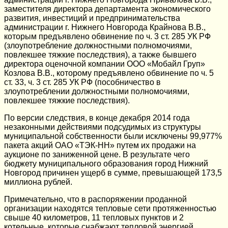
заместителя директора департамента экономического
развития, инвестиций и предпринимательства
администрации г. Нижнего Новгорода Крайнова В.В.,
которым предъявлено обвинение по ч. 3 ст. 285 УК РФ
(злоупотребление должностными полномочиями,
повлекшее тяжкие последствия), а также бывшего
директора оценочной компании ООО «Мобайл Груп»
Козлова В.В., которому предъявлено обвинение по ч. 5
ст. 33, ч. 3 ст. 285 УК РФ (пособничество в
злоупотреблении должностными полномочиями,
повлекшее тяжкие последствия).
По версии следствия, в конце декабря 2014 года
незаконными действиями подсудимых из структуры
муниципальной собственности были исключены 99,977%
пакета акций ОАО «ТЭК-НН» путем их продажи на
аукционе по заниженной цене. В результате чего
бюджету муниципального образования город Нижний
Новгород причинен ущерб в сумме, превышающей 173,5
миллиона рублей.
Примечательно, что в распоряжении проданной
организации находятся тепловые сети протяженностью
свыше 40 километров, 11 тепловых пунктов и 2
котельные, которые снабжают тепловой энергией