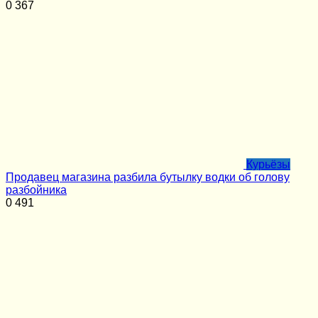
0
367
Курьёзы
Продавец магазина разбила бутылку водки об голову
разбойника
0
491