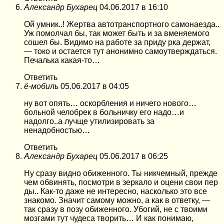
Александр Бухарец
04.06.2017 в 16:10
Ой умник..! Жертва автотранспортного самонаезда..
Уж помолчал бы, так может быть и за вменяемого
сошел бы. Видимо на работе за приду рка держат,
— токо и остается тут анонимно самоутверждаться.
Печалька какая-то…
Ответить
ё-мобиль
05.06.2017 в 04:05
ну вот опять… оскорбления и ничего нового…
больной челобрек в больничку его надо…и
надолго..а лучще утилизировать за
ненадобностью…
Ответить
Александр Бухарец
05.06.2017 в 06:25
Ну сразу видно обиженного. Ты никчемный, прежде
чем обвинять, посмотри в зеркало и оцени свои пер
ды.. Как-то даже не интересно, насколько это все
знакомо. Значит самому можно, а как в ответку, —
так сразу в позу обиженного. Убогий, не с твоими
мозгами тут чудеса творить… И как понимаю,