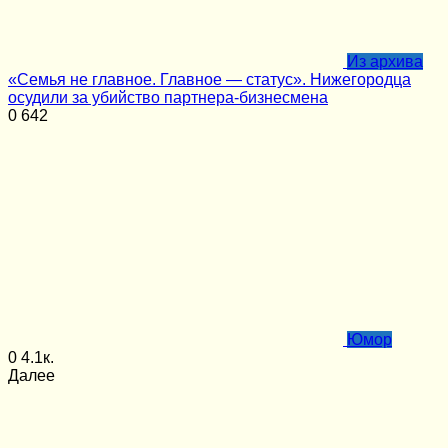
Из архива
«Семья не главное. Главное — статус». Нижегородца
осудили за убийство партнера-бизнесмена
0
642
Юмор
0
4.1к.
Далее