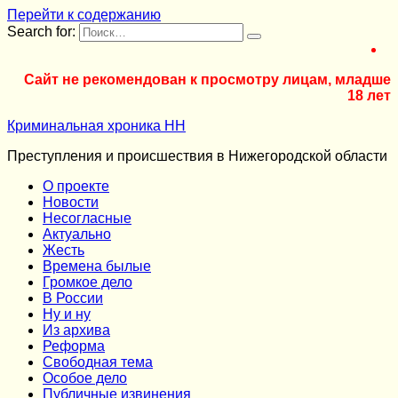
Перейти к содержанию
Search for:
Сайт не рекомендован к просмотру лицам, младше
18 лет
Криминальная хроника НН
Преступления и происшествия в Нижегородской области
О проекте
Новости
Несогласные
Актуально
Жесть
Времена былые
Громкое дело
В России
Ну и ну
Из архива
Реформа
Cвободная тема
Особое дело
Публичные извинения