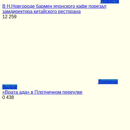
Новости
В Н.Новгороде бармен японского кафе порезал
замдиректора китайского ресторана
12
259
Времена
былые
«Врата ада» в Плотничном переулке
0
438