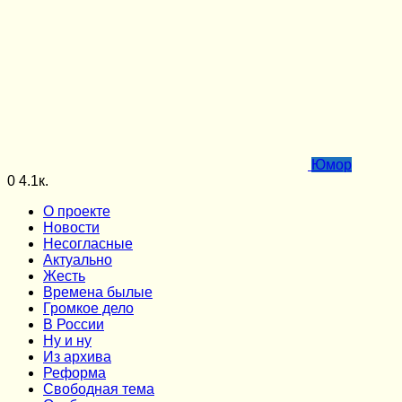
Юмор
0
4.1к.
О проекте
Новости
Несогласные
Актуально
Жесть
Времена былые
Громкое дело
В России
Ну и ну
Из архива
Реформа
Cвободная тема