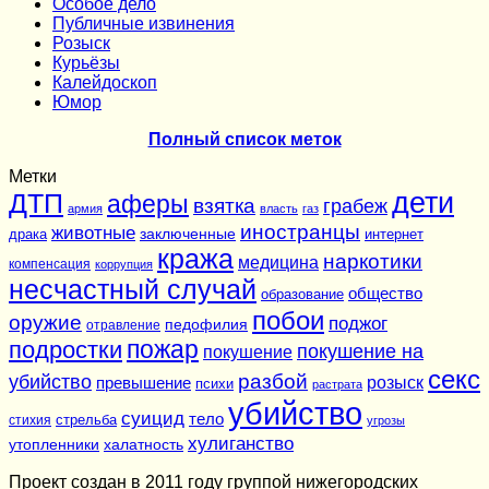
Особое дело
Публичные извинения
Розыск
Курьёзы
Калейдоскоп
Юмор
Полный список меток
Метки
дети
ДТП
аферы
взятка
грабеж
армия
власть
газ
иностранцы
животные
заключенные
драка
интернет
кража
наркотики
медицина
компенсация
коррупция
несчастный случай
общество
образование
побои
оружие
поджог
педофилия
отравление
подростки
пожар
покушение на
покушение
секс
разбой
убийство
розыск
превышение
психи
растрата
убийство
суицид
тело
стихия
стрельба
угрозы
хулиганство
утопленники
халатность
Проект создан в 2011 году группой нижегородских