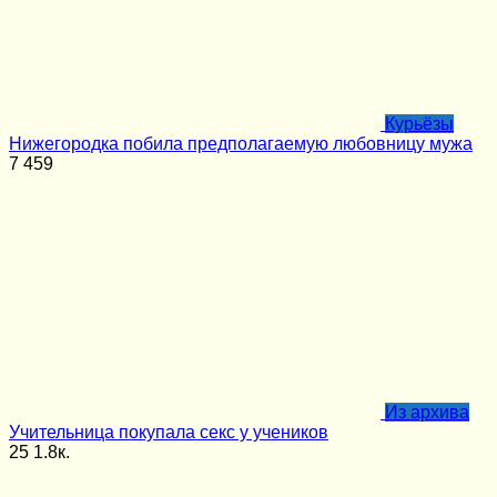
Курьёзы
Нижегородка побила предполагаемую любовницу мужа
7
459
Из архива
Учительница покупала секс у учеников
25
1.8к.