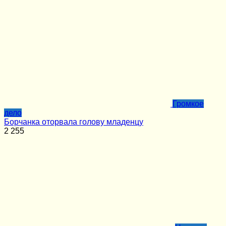
Громкое
дело
Борчанка оторвала голову младенцу
2
255