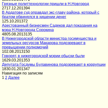
Грязные политтехнологии пришли в Н.Новгород
27
17.12.2013
94
В Ардатове суд оправдал экс-главу района, который с
братом обвинялся в хищении денег
1
25.10.2013
72
Арестованный бизнесмен Садеков дал показания на
мэра Н.Новгорода Сорокина
48
05.08.2013
135
В Нижегородской области министра госимущества и
земельных ресурсов Макарова подозревают в
превышении полномочий
1
02.08.2013
150
Говорят, в нижегородской мэрии обыски были
16
29.03.2013
53
Депутата Госдумы Булавинова подозревают в коррупции
18
30.01.2013
47
Навигация по записям
1
2
Далее