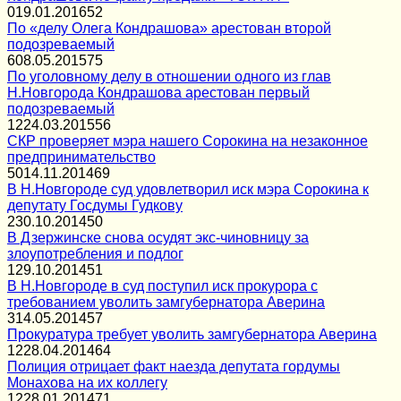
0
19.01.2016
52
По «делу Олега Кондрашова» арестован второй
подозреваемый
6
08.05.2015
75
По уголовному делу в отношении одного из глав
Н.Новгорода Кондрашова арестован первый
подозреваемый
12
24.03.2015
56
СКР проверяет мэра нашего Сорокина на незаконное
предпринимательство
50
14.11.2014
69
В Н.Новгороде суд удовлетворил иск мэра Сорокина к
депутату Госдумы Гудкову
2
30.10.2014
50
В Дзержинске снова осудят экс-чиновницу за
злоупотребления и подлог
1
29.10.2014
51
В Н.Новгороде в суд поступил иск прокурора с
требованием уволить замгубернатора Аверина
3
14.05.2014
57
Прокуратура требует уволить замгубернатора Аверина
12
28.04.2014
64
Полиция отрицает факт наезда депутата гордумы
Монахова на их коллегу
12
28.01.2014
71