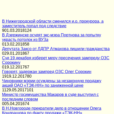
В Нижегородской области сменился и.о. прокурора, а
заместитель попал под следствие
9
01.03.2018
124
В Дзержинске осудят экс-мэра Портнова за попытку
украсть потолок из ВУЗа
0
13.02.2018
58
Депутата Заксо от ЛДПР Атмахова лишили гражданства
0
29.01.2018
67
Суд 19 декабря изберет меру пресечения зампреду ОЗС
Сорокину
0
19.12.2017
67
Говорят, задержан зампред ОЗС Олег Сорокин
19
19.12.2017
80
Чиновники мэрии осуждены за незаконную продажу
акций ОАО «ТЭК-НН» по заниженной цене
11
29.05.2017
101
Министр госимущества Макаров в суде выступил с
последним словом
0
05.04.2016
74
В Н.Новгороде прекратили дело в отношении Олега
Кондрашова по факту продажи «ТЭК-НН»