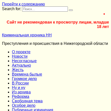
Перейти к содержанию
Search for:
Сайт не рекомендован к просмотру лицам, младше
18 лет
Криминальная хроника НН
Преступления и происшествия в Нижегородской области
О проекте
Новости
Несогласные
Актуально
Жесть
Времена былые
Громкое дело
В России
Ну и ну
Из архива
Реформа
Cвободная тема
Особое дело
Публичные извинения