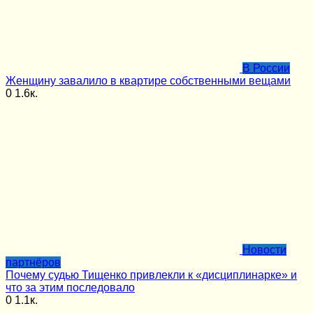
В России
Женщину завалило в квартире собственными вещами
0
1.6к.
Новости
партнёров
Почему судью Тищенко привлекли к «дисциплинарке» и
что за этим последовало
0
1.1к.