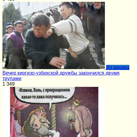
Из архива
Вечер киргизо-узбекской дружбы закончился двумя
трупами
1
349