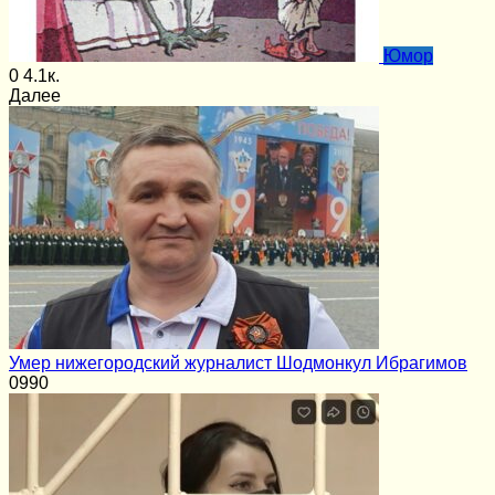
Юмор
0
4.1к.
Далее
Умер нижегородский журналист Шодмонкул Ибрагимов
0
990