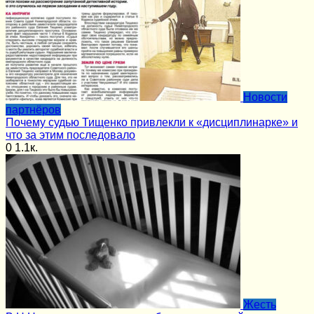
Новости
партнёров
Почему судью Тищенко привлекли к «дисциплинарке» и
что за этим последовало
0
1.1к.
Жесть