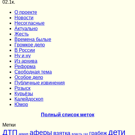
0
2.1к.
О проекте
Новости
Несогласные
Актуально
Жесть
Времена былые
Громкое дело
В России
Ну и ну
Из архива
Реформа
Cвободная тема
Особое дело
Публичные извинения
Розыск
Курьёзы
Калейдоскоп
Юмор
Полный список меток
Метки
дети
ДТП
аферы
взятка
грабеж
армия
власть
газ