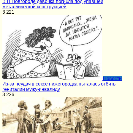
В Н.Новгороде девочка погибла под упавшей
металлической конструкцией
3
221
Новости
Из-за неудач в сексе нижегородка пыталась отбить
гениталии мужу-инвалиду
3
226