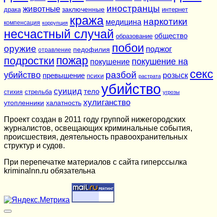
иностранцы
животные
заключенные
драка
интернет
кража
наркотики
медицина
компенсация
коррупция
несчастный случай
общество
образование
побои
оружие
поджог
педофилия
отравление
подростки
пожар
покушение на
покушение
секс
разбой
убийство
розыск
превышение
психи
растрата
убийство
суицид
тело
стихия
стрельба
угрозы
хулиганство
утопленники
халатность
Проект создан в 2011 году группой нижегородских
журналистов, освещающих криминальные события,
происшествия, деятельность правоохранительных
структур и судов.
При перепечатке материалов c сайта гиперссылка
kriminalnn.ru обязательна