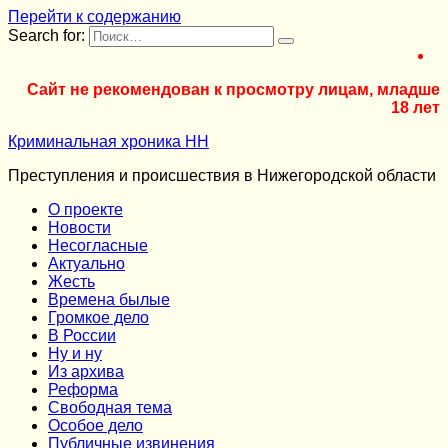
Перейти к содержанию
Search for:
Сайт не рекомендован к просмотру лицам, младше
18 лет
Криминальная хроника НН
Преступления и происшествия в Нижегородской области
О проекте
Новости
Несогласные
Актуально
Жесть
Времена былые
Громкое дело
В России
Ну и ну
Из архива
Реформа
Cвободная тема
Особое дело
Публичные извинения