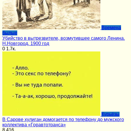
Времена
былые
Убийство в вытрезвителе, возмутившее самого Ленина.
Н.Новгород. 1900 год
0
1.7к.
Курьёзы
В Сарове хулиган домогается по телефону до мужского
коллектива «Горавтотранса»
8
416