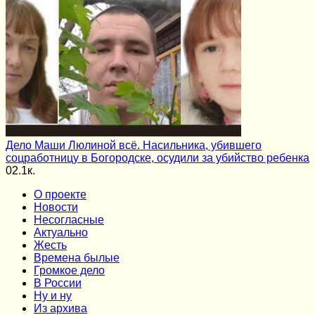
Дело Маши Люлиной всё. Насильника, убившего
соцработницу в Богородске, осудили за убийство ребенка
0
2.1к.
О проекте
Новости
Несогласные
Актуально
Жесть
Времена былые
Громкое дело
В России
Ну и ну
Из архива