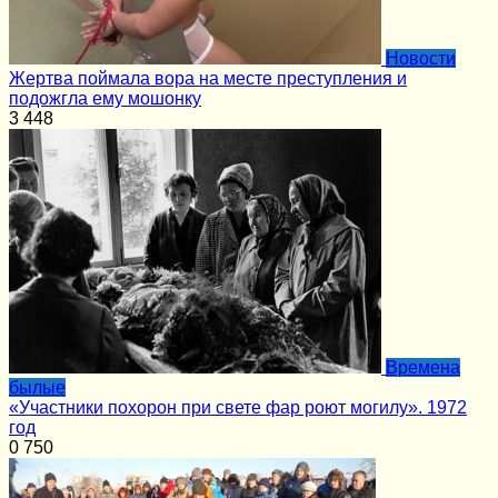
Новости
Жертва поймала вора на месте преступления и
подожгла ему мошонку
3
448
Времена
былые
«Участники похорон при свете фар роют могилу». 1972
год
0
750