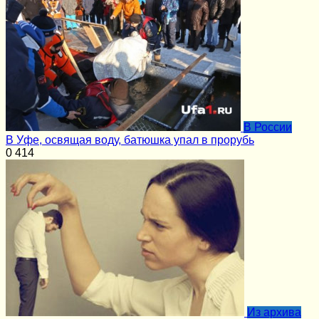
В России
В Уфе, освящая воду, батюшка упал в прорубь
0
414
Из архива