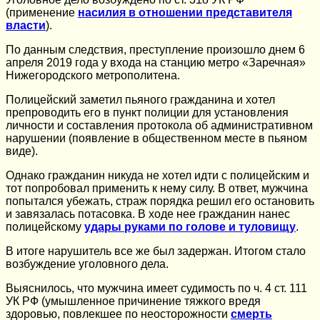
(применение
насилия в отношении представителя
власти
).
По данным следствия, преступление произошло днем 6
апреля 2019 года у входа на станцию метро «Заречная»
Нижегородского метрополитена.
Полицейский заметил пьяного гражданина и хотел
препроводить его в пункт полиции для установления
личности и составления протокола об административном
нарушении (появление в общественном месте в пьяном
виде).
Однако гражданин никуда не хотел идти с полицейским и
тот попробовал применить к нему силу. В ответ, мужчина
попытался убежать, страж порядка решил его остановить
и завязалась потасовка. В ходе нее гражданин нанес
полицейскому
удары руками по голове и туловищу
.
В итоге нарушитель все же был задержан. Итогом стало
возбуждение уголовного дела.
Выяснилось, что мужчина имеет судимость по ч. 4 ст. 111
УК РФ (умышленное причинение тяжкого вредя
здоровью, повлекшее по неосторожности
смерть