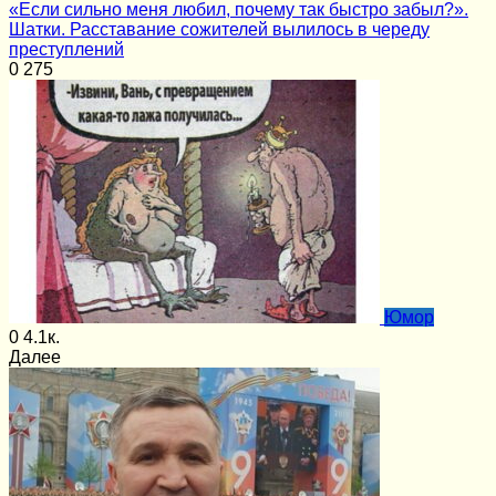
«Если сильно меня любил, почему так быстро забыл?».
Шатки. Расставание сожителей вылилось в череду
преступлений
0
275
Юмор
0
4.1к.
Далее