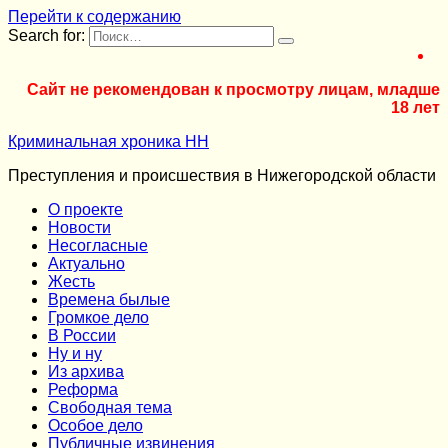
Перейти к содержанию
Search for:
Сайт не рекомендован к просмотру лицам, младше
18 лет
Криминальная хроника НН
Преступления и происшествия в Нижегородской области
О проекте
Новости
Несогласные
Актуально
Жесть
Времена былые
Громкое дело
В России
Ну и ну
Из архива
Реформа
Cвободная тема
Особое дело
Публичные извинения