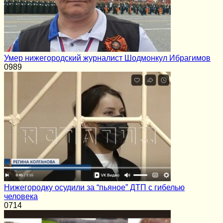
Умер нижегородский журналист Шодмонкул Ибрагимов
0
989
Нижегородку осудили за “пьяное” ДТП с гибелью
человека
0
714