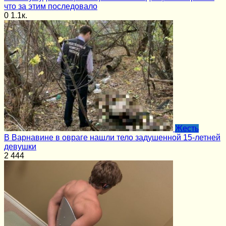
что за этим последовало
0
1.1к.
Жесть
В Варнавине в овраге нашли тело задушенной 15-летней
девушки
2
444