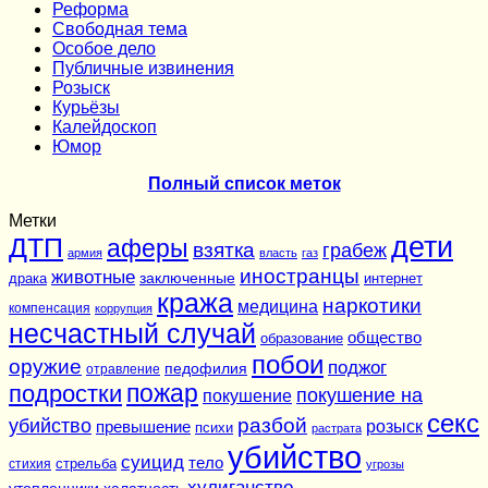
Реформа
Cвободная тема
Особое дело
Публичные извинения
Розыск
Курьёзы
Калейдоскоп
Юмор
Полный список меток
Метки
дети
ДТП
аферы
взятка
грабеж
армия
власть
газ
иностранцы
животные
заключенные
драка
интернет
кража
наркотики
медицина
компенсация
коррупция
несчастный случай
общество
образование
побои
оружие
поджог
педофилия
отравление
подростки
пожар
покушение на
покушение
секс
разбой
убийство
розыск
превышение
психи
растрата
убийство
суицид
тело
стихия
стрельба
угрозы
хулиганство
утопленники
халатность