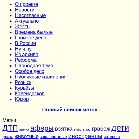
О проекте
Новости
Несогласные
Актуально
Жесть
Времена былые
Громкое дело
В России
Ну и ну
Из архива
Реформа
Cвободная тема
Особое дело
Публичные извинения
Розыск
Курьёзы
Калейдоскоп
Юмор
Полный список меток
Метки
дети
ДТП
аферы
взятка
грабеж
армия
власть
газ
иностранцы
животные
заключенные
драка
интернет