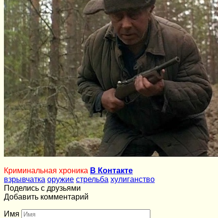
Криминальная хроника
В Контакте
взрывчатка
оружие
стрельба
хулиганство
Поделись с друзьями
Добавить комментарий
Имя