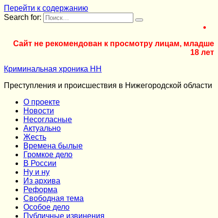
Перейти к содержанию
Search for:
Сайт не рекомендован к просмотру лицам, младше
18 лет
Криминальная хроника НН
Преступления и происшествия в Нижегородской области
О проекте
Новости
Несогласные
Актуально
Жесть
Времена былые
Громкое дело
В России
Ну и ну
Из архива
Реформа
Cвободная тема
Особое дело
Публичные извинения