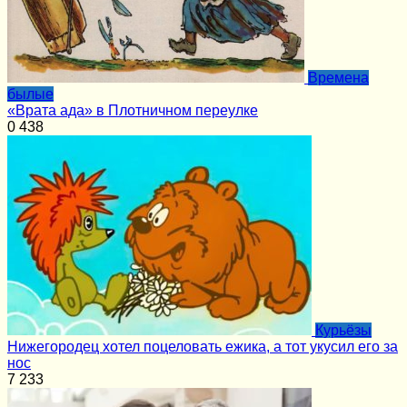
Времена
былые
«Врата ада» в Плотничном переулке
0
438
Курьёзы
Нижегородец хотел поцеловать ежика, а тот укусил его за
нос
7
233