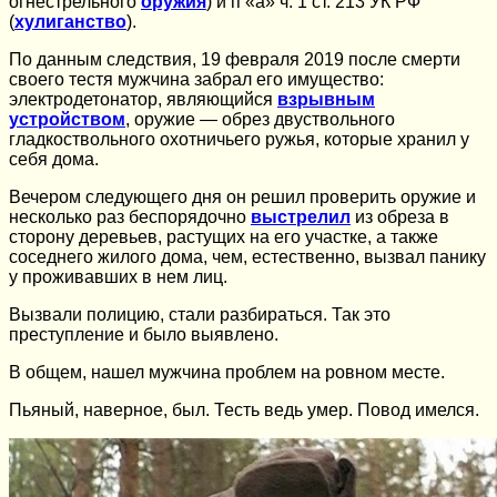
огнестрельного
оружия
) и п «а» ч. 1 ст. 213 УК РФ
(
хулиганство
).
По данным следствия, 19 февраля 2019 после смерти
своего тестя мужчина забрал его имущество:
электродетонатор, являющийся
взрывным
устройством
, оружие — обрез двуствольного
гладкоствольного охотничьего ружья, которые хранил у
себя дома.
Вечером следующего дня он решил проверить оружие и
несколько раз беспорядочно
выстрелил
из обреза в
сторону деревьев, растущих на его участке, а также
соседнего жилого дома, чем, естественно, вызвал панику
у проживавших в нем лиц.
Вызвали полицию, стали разбираться. Так это
преступление и было выявлено.
В общем, нашел мужчина проблем на ровном месте.
Пьяный, наверное, был. Тесть ведь умер. Повод имелся.