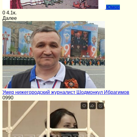
Юмор
0
4.1к.
Далее
Умер нижегородский журналист Шодмонкул Ибрагимов
0
990