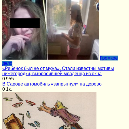
Громкое
дело
«Ребенок был не от мужа». Стали известны мотивы
нижегородки, выбросившей младенца из окна
0
955
В Сарове автомобиль «запрыгнул» на дерево
0
1к.