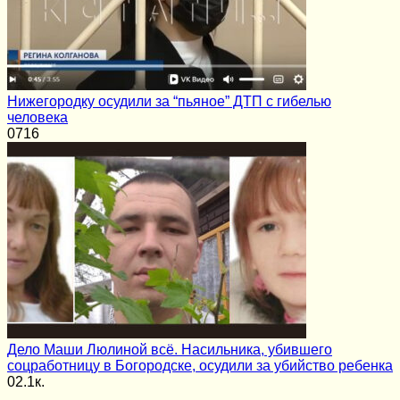
Нижегородку осудили за “пьяное” ДТП с гибелью
человека
0
716
Дело Маши Люлиной всё. Насильника, убившего
соцработницу в Богородске, осудили за убийство ребенка
0
2.1к.