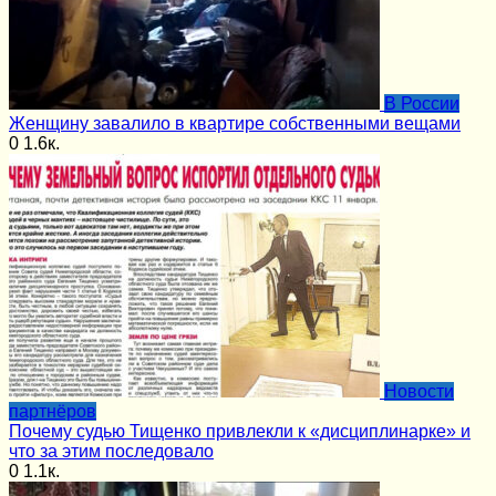
В России
Женщину завалило в квартире собственными вещами
0
1.6к.
Новости
партнёров
Почему судью Тищенко привлекли к «дисциплинарке» и
что за этим последовало
0
1.1к.