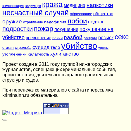
кража
наркотики
медицина
компенсация
коррупция
несчастный случай
общество
образование
побои
оружие
поджог
педофилия
отравление
подростки
пожар
покушение на
покушение
секс
разбой
убийство
розыск
превышение
психи
растрата
убийство
суицид
тело
стихия
стрельба
угрозы
хулиганство
утопленники
халатность
Проект создан в 2011 году группой нижегородских
журналистов, освещающих криминальные события,
происшествия, деятельность правоохранительных
структур и судов.
При перепечатке материалов c сайта гиперссылка
kriminalnn.ru обязательна