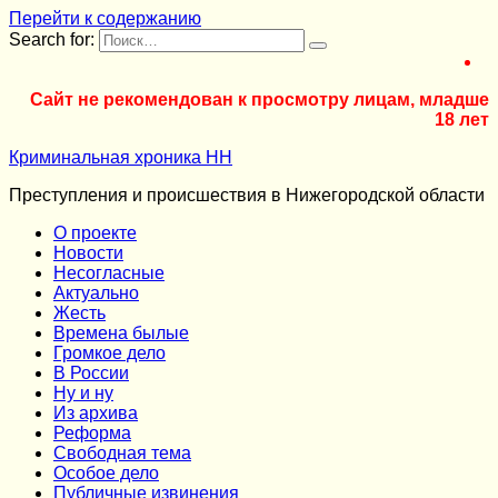
Перейти к содержанию
Search for:
Сайт не рекомендован к просмотру лицам, младше
18 лет
Криминальная хроника НН
Преступления и происшествия в Нижегородской области
О проекте
Новости
Несогласные
Актуально
Жесть
Времена былые
Громкое дело
В России
Ну и ну
Из архива
Реформа
Cвободная тема
Особое дело
Публичные извинения