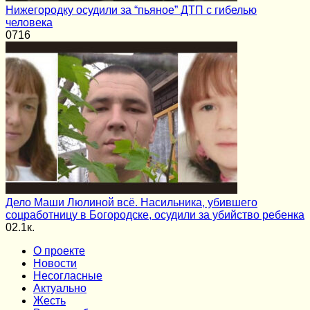
Нижегородку осудили за “пьяное” ДТП с гибелью
человека
0
716
Дело Маши Люлиной всё. Насильника, убившего
соцработницу в Богородске, осудили за убийство ребенка
0
2.1к.
О проекте
Новости
Несогласные
Актуально
Жесть