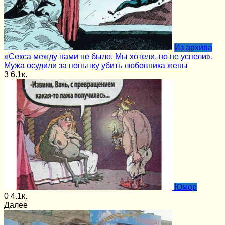
Из архива
«Секса между нами не было. Мы хотели, но не успели».
Мужа осудили за попытку убить любовника жены
3
6.1к.
Юмор
0
4.1к.
Далее