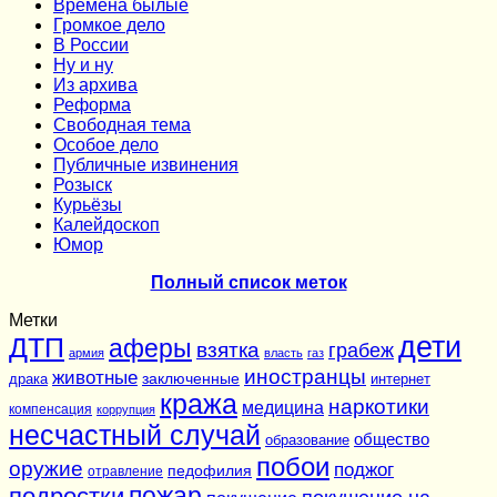
Времена былые
Громкое дело
В России
Ну и ну
Из архива
Реформа
Cвободная тема
Особое дело
Публичные извинения
Розыск
Курьёзы
Калейдоскоп
Юмор
Полный список меток
Метки
дети
ДТП
аферы
взятка
грабеж
армия
власть
газ
иностранцы
животные
заключенные
драка
интернет
кража
наркотики
медицина
компенсация
коррупция
несчастный случай
общество
образование
побои
оружие
поджог
педофилия
отравление
подростки
пожар