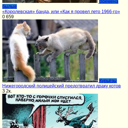
Времена
былые
«Королевская» банда, или «Как я провел лето 1966-го»
0
659
Курьёзы
Нижегородский полицейский предотвратил драку котов
3
2к.